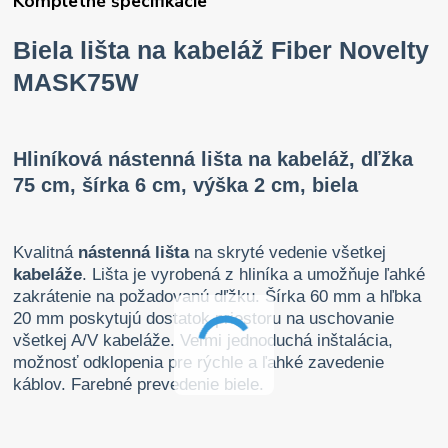
Kompletné špecifikácie
Biela lišta na kabeláž Fiber Novelty
MASK75W
Hliníková nástenná lišta na kabeláž, dľžka
75 cm, šírka 6 cm, výška 2 cm, biela
Kvalitná
nástenná lišta
na skryté vedenie všetkej
kabeláže
. Lišta je vyrobená z hliníka a umožňuje ľahké
zakrátenie na požadovanú dľžku. Šírka 60 mm a hľbka
20 mm poskytujú dostatok priestoru na uschovanie
všetkej A/V kabeláže. Veľmi jednoduchá inštalácia,
možnosť odklopenia pre rýchle a ľahké zavedenie
káblov. Farebné prevedenie biele.