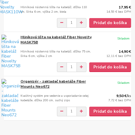
Hliníková nástenná lišta na kabeláž, dľžka 110
17,95 €
cm, šírka 6 cm, výška 2 cm, biela
14,59 €
bez DPH
Pridať do košíka
Hliníková lišta na kabeláž Fiber Novelty
Skladom
MASK75B
Hliníková nástenná lišta na kabeláž, dľžka 75 cm,
14,90 €
šírka 6 cm, výška 2 cm
12,11 €
bez DPH
Pridať do košíka
Organizér - zakladač kabeláže Fiber
Skladom
Mounts Neo672
Kvalitný systém pre vedenie a usporiadanie celej
9,50 €
/
ks
kabeláže, dľžka 200 cm, suchý zips
7,72 €
bez DPH
Pridať do košíka