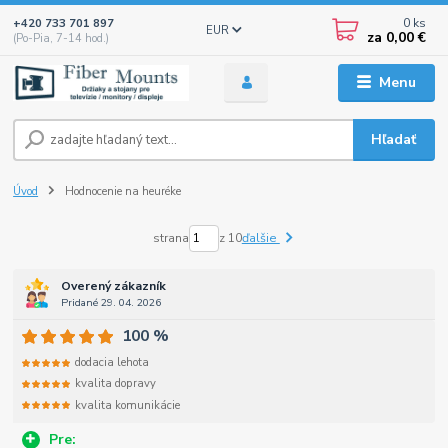
0
ks
+420 733 701 897
EUR
za
0,00 €
(Po-Pia, 7-14 hod.)
Menu
Hľadať
Úvod
Hodnocenie na heuréke
strana
z 10
ďalšie
Overený zákazník
Pridané 29. 04. 2026
100 %
dodacia lehota
kvalita dopravy
kvalita komunikácie
Pre: