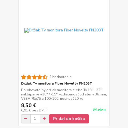
2 hodnotenie
Držiak Tv monitora Fiber Novelty FN203T
Polohovateľný držiak monitora alebo Tv 13" - 32",
naklápanie +10° / -15°, vzdialenosť od steny 36 mm,
VESA 75x75 a 100x100, nosnosť 20 kg
8,50 €
Skladom
6,91 €
bez DPH
Pridať do košíka