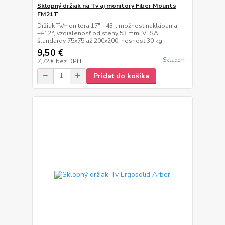
Sklopný držiak na Tv aj monitory Fiber Mounts
FM21T
Držiak Tv/monitora 17" - 43", možnosť naklápania
+/-12°, vzdialenosť od steny 53 mm, VESA
štandardy 75x75 až 200x200, nosnosť 30 kg
9,50 €
Skladom
7,72 €
bez DPH
Pridať do košíka