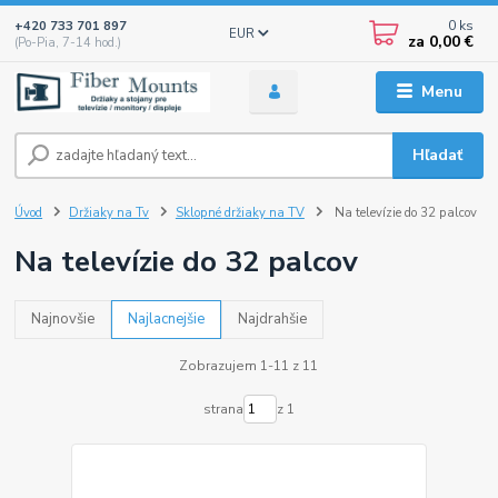
0
ks
+420 733 701 897
EUR
za
0,00 €
(Po-Pia, 7-14 hod.)
Menu
Hľadať
Úvod
Držiaky na Tv
Sklopné držiaky na TV
Na televízie do 32 palcov
Na televízie do 32 palcov
Najnovšie
Najlacnejšie
Najdrahšie
Zobrazujem 1-11 z 11
strana
z 1