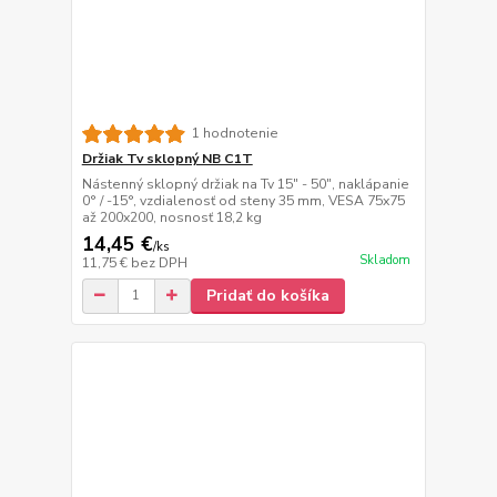
1 hodnotenie
Držiak Tv sklopný NB C1T
Nástenný sklopný držiak na Tv 15" - 50", naklápanie
0° / -15°, vzdialenosť od steny 35 mm, VESA 75x75
až 200x200, nosnosť 18,2 kg
14,45 €
/
ks
Skladom
11,75 €
bez DPH
Pridať do košíka