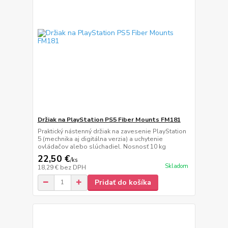
Držiak na PlayStation PS5 Fiber Mounts FM181
Praktický nástenný držiak na zavesenie PlayStation
5 (mechnika aj digitálna verzia) a uchytenie
ovládačov alebo slúchadiel. Nosnosť 10 kg
22,50 €
/
ks
Skladom
18,29 €
bez DPH
Pridať do košíka