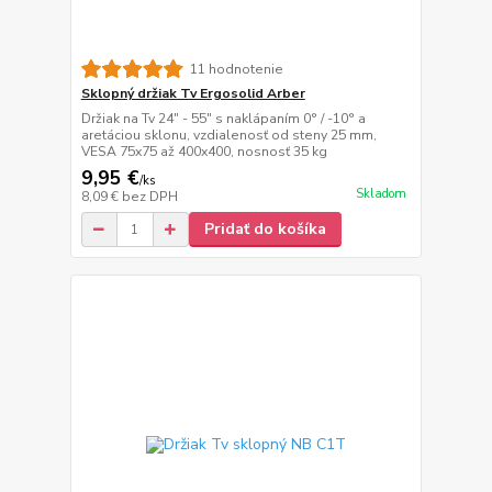
11 hodnotenie
Sklopný držiak Tv Ergosolid Arber
Držiak na Tv 24" - 55" s naklápaním 0° / -10° a
aretáciou sklonu, vzdialenosť od steny 25 mm,
VESA 75x75 až 400x400, nosnosť 35 kg
9,95 €
/
ks
Skladom
8,09 €
bez DPH
Pridať do košíka