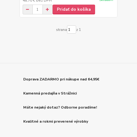
48,70 €
bez DPH
Pridať do košíka
strana
z 1
Doprava ZADARMO pri nákupe nad 64,95€
Kamenná predajňa v Strážnici
Máte nejaký dotaz? Odborne poradíme!
Kvalitné a rokmi preverené výrobky