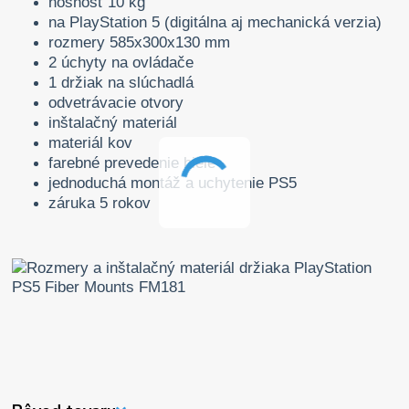
nosnosť 10 kg
na PlayStation 5 (digitálna aj mechanická verzia)
rozmery 585x300x130 mm
2 úchyty na ovládače
1 držiak na slúchadlá
odvetrávacie otvory
inštalačný materiál
materiál kov
farebné prevedenie biele
jednoduchá montáž a uchytenie PS5
záruka 5 rokov