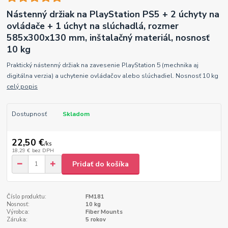
Nástenný držiak na PlayStation PS5 + 2 úchyty na
ovládače + 1 úchyt na slúchadlá, rozmer
585x300x130 mm, inštalačný materiál, nosnosť
10 kg
Praktický nástenný držiak na zavesenie PlayStation 5 (mechnika aj
digitálna verzia) a uchytenie ovládačov alebo slúchadiel. Nosnosť 10 kg
celý popis
Dostupnosť
Skladom
22,50 €
/
ks
18,29 €
bez DPH
Pridať do košíka
Číslo produktu:
FM181
Nosnosť:
10 kg
Výrobca:
Fiber Mounts
Záruka:
5 rokov