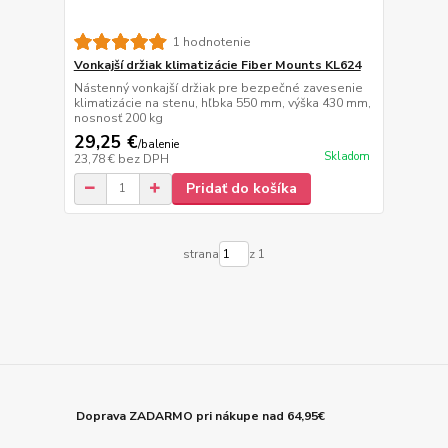
1 hodnotenie
Vonkajší držiak klimatizácie Fiber Mounts KL624
Nástenný vonkajší držiak pre bezpečné zavesenie
klimatizácie na stenu, hľbka 550 mm, výška 430 mm,
nosnosť 200 kg
29,25 €
/
balenie
Skladom
23,78 €
bez DPH
Pridať do košíka
strana
z 1
Doprava ZADARMO pri nákupe nad 64,95€