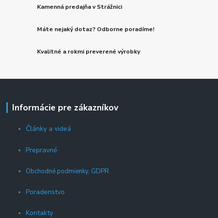
Kamenná predajňa v Strážnici
Máte nejaký dotaz? Odborne poradíme!
Kvalitné a rokmi preverené výrobky
Informácie pre zákazníkov
Články a videá
Prepravné
Obchodné podmienky, GDPR
Poradenstvo
Kontakty