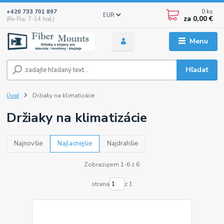
0
ks
+420 733 701 897
EUR
za
0,00 €
(Po-Pia, 7-14 hod.)
Menu
Hľadať
Úvod
Držiaky na klimatizácie
Držiaky na klimatizácie
Najnovšie
Najlacnejšie
Najdrahšie
Zobrazujem 1-6 z 6
strana
z 1