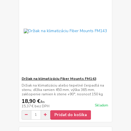
Držiak na klimatizáciu Fiber Mounts FM143
Držiak na klimatizáciu alebo tepelné čerpadlá na
stenu, dľžka ramien 450 mm, výška 365 mm,
zaklopenie ramien k stene +90°, nosnosť 150 kg
18,90 €
/
ks
Skladom
15,37 €
bez DPH
Pridať do košíka