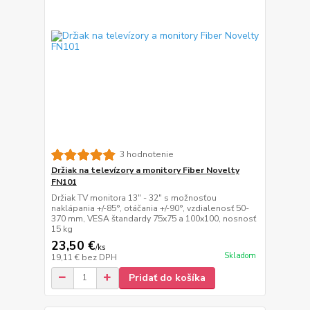
3 hodnotenie
Držiak na televízory a monitory Fiber Novelty
FN101
Držiak TV monitora 13" - 32" s možnosťou
naklápania +/-85°, otáčania +/-90°, vzdialenosť 50-
370 mm, VESA štandardy 75x75 a 100x100, nosnosť
15 kg
23,50 €
/
ks
Skladom
19,11 €
bez DPH
Pridať do košíka