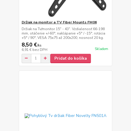
Držiak na monitor a TV Fiber Mounts FM06
Držiak na Tv/monitor 15" - 43". Vzdialenosť 66-198
mm, otáčenie +/-60°, naklápanie +5° / -15°, rotácia
+5° / 90°, VESA 75x75 až 200x200, nosnosť 20 kg.
8,50 €
/
ks
Skladom
6,91 €
bez DPH
Pridať do košíka