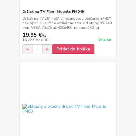
Držiak na TV Fiber Mounts FM049
Držiak na TV 26" - 55" s možnosťou otáčanie +/-45°,
naklápanie +/-15° a vzdialenosťou od steny 95-240
mm, VESA 75x75 až 400x400, nosnosť 30 kg
19,95 €
/
ks
Skladom
16,22 €
bez DPH
Pridať do košíka