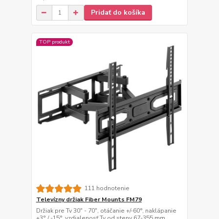
Pridať do košíka
TOP produkt
111 hodnotenie
Televízny držiak Fiber Mounts FM79
Držiak pre Tv 30" - 70", otáčanie +/-60°, naklápanie
+3° / -15°, vzdialenosť Tv od steny 67-355 mm,