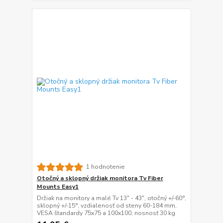
1 hodnotenie
Otočný a sklopný držiak monitora Tv Fiber
Mounts Easy1
Držiak na monitory a malé Tv 13" - 43", otočný +/-60°,
sklopný +/-15°, vzdialenosť od steny 60-184 mm,
VESA štandardy 75x75 a 100x100, nosnosť 30 kg