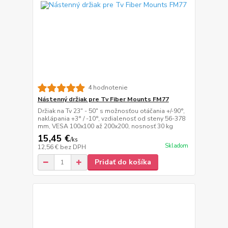
4 hodnotenie
Nástenný držiak pre Tv Fiber Mounts FM77
Držiak na Tv 23" - 50" s možnosťou otáčania +/-90°,
naklápania +3° / -10°, vzdialenosť od steny 56-378
mm, VESA 100x100 až 200x200, nosnosť 30 kg
15,45 €
/
ks
Skladom
12,56 €
bez DPH
Pridať do košíka