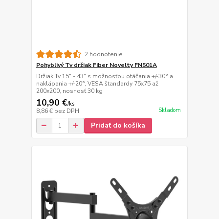
2 hodnotenie
Pohyblivý Tv držiak Fiber Novelty FN501A
Držiak Tv 15" - 43" s možnosťou otáčania +/-30° a
naklápania +/-20°, VESA štandardy 75x75 až
200x200, nosnosť 30 kg
10,90 €
/
ks
Skladom
8,86 €
bez DPH
Pridať do košíka