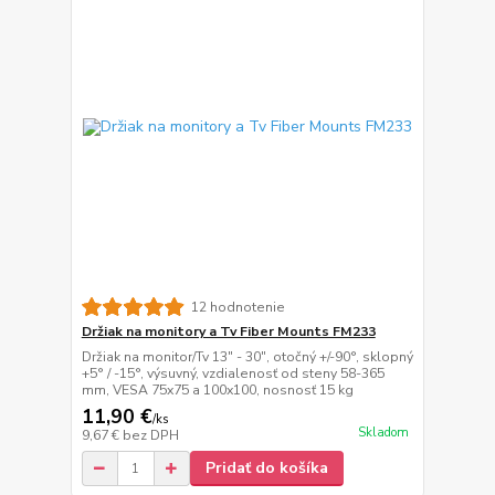
12 hodnotenie
Držiak na monitory a Tv Fiber Mounts FM233
Držiak na monitor/Tv 13" - 30", otočný +/-90°, sklopný
+5° / -15°, výsuvný, vzdialenosť od steny 58-365
mm, VESA 75x75 a 100x100, nosnosť 15 kg
11,90 €
/
ks
Skladom
9,67 €
bez DPH
Pridať do košíka