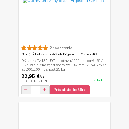
2 hodnotenie
Otočný televízny držiak Ergosolid Ceros-R1
Držiak na Tv 13" - 50", otočný +/-90°, sklopný +5° /
-12°, vzdialenosť od steny 55-342 mm, VESA 75x75
až 200x200, nosnosť 25 kg
22,95 €
/
ks
Skladom
18,66 €
bez DPH
Pridať do košíka