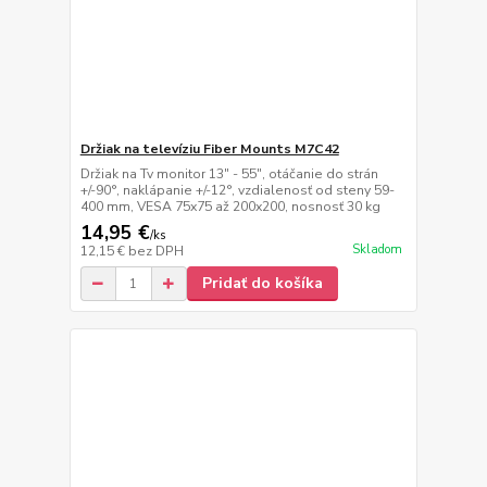
Držiak na televíziu Fiber Mounts M7C42
Držiak na Tv monitor 13" - 55", otáčanie do strán
+/-90°, naklápanie +/-12°, vzdialenosť od steny 59-
400 mm, VESA 75x75 až 200x200, nosnosť 30 kg
14,95 €
/
ks
Skladom
12,15 €
bez DPH
Pridať do košíka