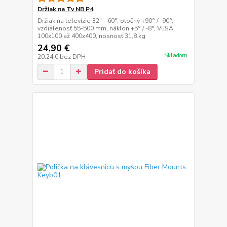
Držiak na Tv NB P4
Držiak na televízie 32" - 60", otočný +90° / -90°,
vzdialenosť 55-500 mm, náklon +5° / -8°, VESA
100x100 až 400x400, nosnosť 31,8 kg
24,90 €
Skladom
20,24 €
bez DPH
Pridať do košíka