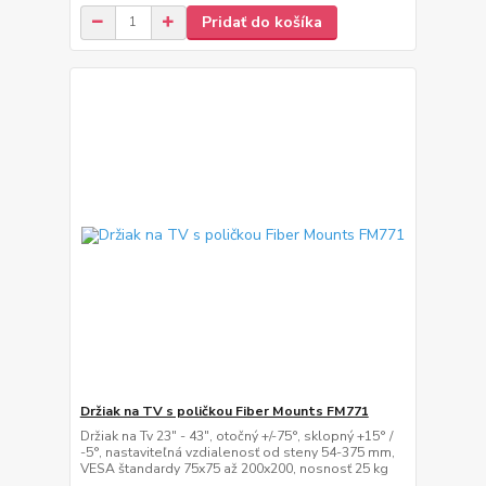
Pridať do košíka
Držiak na TV s poličkou Fiber Mounts FM771
Držiak na Tv 23" - 43", otočný +/-75°, sklopný +15° /
-5°, nastaviteľná vzdialenosť od steny 54-375 mm,
VESA štandardy 75x75 až 200x200, nosnosť 25 kg