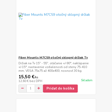
Fiber Mounts M7C59 otočný sklopný držiak Tv
Držiak na Tv 15" - 55", otáčanie +/-90°, naklápanie
+/-15°, nastavenie vzdialenosti od steny 75-410
mm, VESA 75x75 až 400x400, nosnosť 30 kg.
15,50 €
/
ks
Skladom
12,60 €
bez DPH
Pridať do košíka