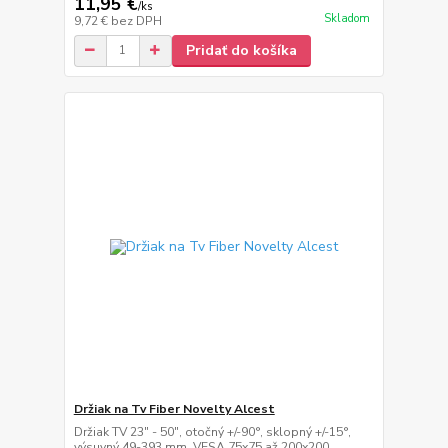
11,95 €
/
ks
Skladom
9,72 €
bez DPH
Pridať do košíka
Držiak na Tv Fiber Novelty Alcest
Držiak TV 23" - 50", otočný +/-90°, sklopný +/-15°,
výsuvný 49-393 mm, VESA 75x75 až 200x200,