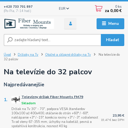
0
ks
+420 733 701 897
EUR
za
0,00 €
(Po-Pia, 7-14 hod.)
Menu
Hľadať
Úvod
Držiaky na Tv
Otočné a sklopné držiaky na Tv
Na televízie do
32 palcov
Na televízie do 32 palcov
Najpredávanejšie
Televízny držiak Fiber Mounts FM79
1.
Skladom
Držiak na Tv 30" - 70", podpora VESA štandardov
100x100 až 400x400, otáčanie do strán +60° / -60°,
23,95 €
naklápanie +3° / -15°, korekcia roviny +3° / -3°, vzdialenosť
19,47 € bez DPH
Tv od steny 67-355 mm, úchytky na kabeláž, pevná a
spoľahlivá konštrukcia, nosnosť 40 kg