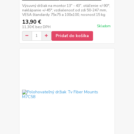
Výsuvný držiak na montor 13" - 43", otáčenie +/-90°,
naklápanie +/-45°, vzdialenosť od zdi 50-247 mm,
VESA štandardy 75x75 a 100x100, nosnosť 15 kg
13,90 €
Skladom
11,30 €
bez DPH
Pridať do košíka