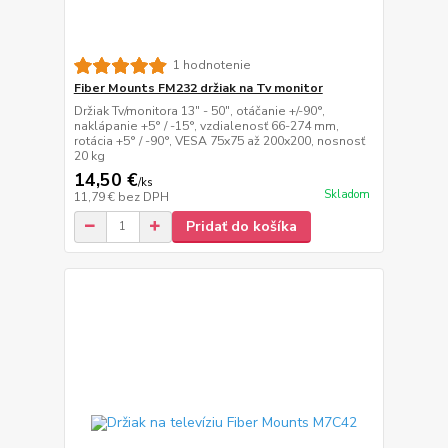
1 hodnotenie
Fiber Mounts FM232 držiak na Tv monitor
Držiak Tv/monitora 13" - 50", otáčanie +/-90°,
naklápanie +5° / -15°, vzdialenosť 66-274 mm,
rotácia +5° / -90°, VESA 75x75 až 200x200, nosnosť
20 kg
14,50 €
/
ks
Skladom
11,79 €
bez DPH
Pridať do košíka