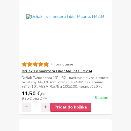
4 hodnotenie
Držiak Tv monitora Fiber Mounts FM234
Držiak Tv/monitora 13" - 32", nastavenie vzdialenosti
od steny 44-320 mm, otáčanie +/-90° naklápanie
+3° / -10°, VESA 75x75 a 100x100, nosnosť 20 kg
11,50 €
/
ks
Skladom
9,35 €
bez DPH
Pridať do košíka