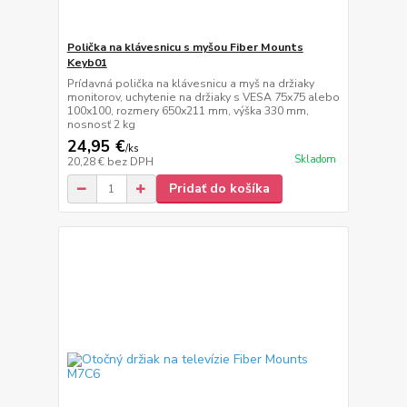
Polička na klávesnicu s myšou Fiber Mounts
Keyb01
Prídavná polička na klávesnicu a myš na držiaky
monitorov, uchytenie na držiaky s VESA 75x75 alebo
100x100, rozmery 650x211 mm, výška 330 mm,
nosnosť 2 kg
24,95 €
/
ks
Skladom
20,28 €
bez DPH
Pridať do košíka