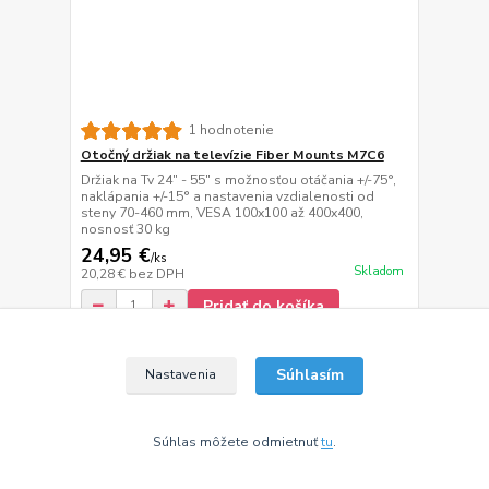
1 hodnotenie
Otočný držiak na televízie Fiber Mounts M7C6
Držiak na Tv 24" - 55" s možnosťou otáčania +/-75°,
naklápania +/-15° a nastavenia vzdialenosti od
steny 70-460 mm, VESA 100x100 až 400x400,
nosnosť 30 kg
24,95 €
/
ks
Skladom
20,28 €
bez DPH
Pridať do košíka
Súhlasím
Nastavenia
Súhlas môžete odmietnuť
tu
.