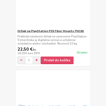
Držiak na PlayStation PS5 Fiber Mounts FM181
Praktický nástenný držiak na zavesenie PlayStation
5 (mechnika aj digitálna verzia) a uchytenie
ovládačov alebo slúchadiel. Nosnosť 10 kg
22,50 €
/
ks
Skladom
18,29 €
bez DPH
Pridať do košíka