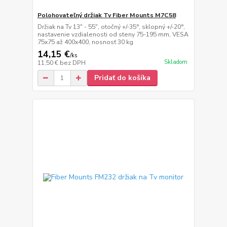
Polohovateľný držiak Tv Fiber Mounts M7C58
Držiak na Tv 13" - 55", otočný +/-35°, sklopný +/-20°,
nastavenie vzdialenosti od steny 75-195 mm, VESA
75x75 až 400x400, nosnosť 30 kg
14,15 €
/
ks
Skladom
11,50 €
bez DPH
Pridať do košíka