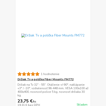
1 hodnotenie
Držiak Tv a polička Fiber Mounts FM772
Držiak na Tv 32" - 55". Otáčenie +/-90°, naklápanie
+3° / -10°, vzdialenosť 96-448 mm, VESA 100x100 až
400x400, nosnosť police 5 kg, nosnosť držiaka 30
kg.
23,75 €
/
ks
Skladom
19,31 €
bez DPH