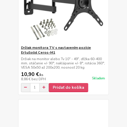
Držiak monitora TV s nastavením pozície
ErtuSolid Ceros-M1
Držiak na monitor alebo Tv 10" - 49", dľžka 60-400
mm, otáčanie +/- 90°, naklápanie +/- 8°, rotácia 360°,
VESA 50x50 až 200x200, nosnosť 20 kg
10,90 €
/
ks
Skladom
8,86 €
bez DPH
Pridať do košíka