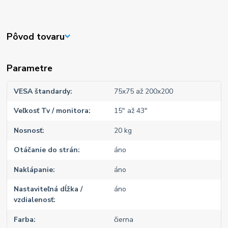
Pôvod tovaru
Parametre
VESA štandardy
75x75 až 200x200
Veľkosť Tv / monitora
15" až 43"
Nosnosť
20 kg
Otáčanie do strán
áno
Naklápanie
áno
Nastaviteľná dĺžka /
áno
vzdialenosť
Farba
čierna