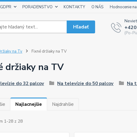
 GDPR
PORADENSTVO
KONTAKTY
O NÁS
Hodnocenie na
Neviet
Hľadať
+420
(Po-Pi
ržiaky na Tv
Fixné držiaky na TV
é držiaky na TV
levízie do 32 palcov
Na televízie do 50 palcov
Na t
šie
Najlacnejšie
Najdrahšie
m 1-28 z 28