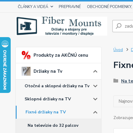
ČLÁNKY A VIDEÁ
PREPRAVNÉ
OBCHODNÉ PODMIENKY,
Úvod
D
Produkty za AKČNÚ cenu
Fixn
Držiaky na Tv
Na te
Otočné a sklopné držiaky na Tv
Sklopné držiaky na TV
Najnov
Fixné držiaky na TV
Zobrazuje
Na televízie do 32 palcov