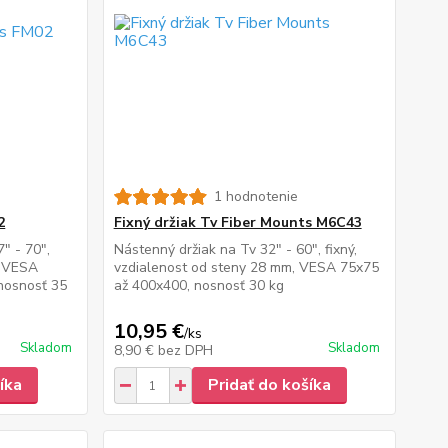
1 hodnotenie
2
Fixný držiak Tv Fiber Mounts M6C43
7" - 70",
Nástenný držiak na Tv 32" - 60", fixný,
, VESA
vzdialenost od steny 28 mm, VESA 75x75
nosnosť 35
až 400x400, nosnosť 30 kg
10,95 €
/
ks
Skladom
Skladom
8,90 €
bez DPH
íka
Pridať do košíka