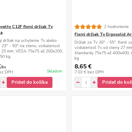
ovelty C12F fixný držiak Tv
2 hodnotenie
ra
Fixný držiak Tv Ergosolid A
 držiak na uchytenie Tv alebo
Držiak za Tv 26" - 55", fixné z
 23" - 50" na stenu, vzdialenosť
vzdialenosť Tv od steny 27 m
y 25 mm, VESA 75x75 až 200x200,
štandardy 75x75 až 400x400, 
50 kg.
kg
€
8,65 €
/
ks
Skladom
ez DPH
7,03 €
bez DPH
Pridať do košíka
Pridať do koš