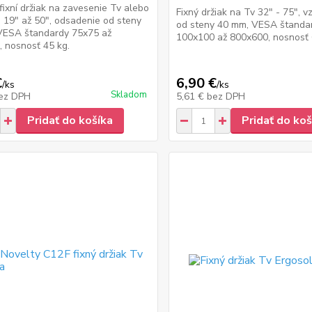
 fixní držiak na zavesenie Tv alebo
Fixný držiak na Tv 32" - 75", v
 19" až 50", odsadenie od steny
od steny 40 mm, VESA štanda
VESA štandardy 75x75 až
100x100 až 800x600, nosnosť 
 nosnosť 45 kg.
€
6,90 €
/
ks
/
ks
Skladom
ez DPH
5,61 €
bez DPH
Pridať do košíka
Pridať do koš