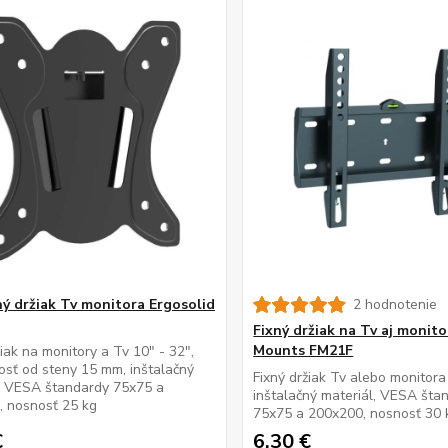
ý držiak Tv monitora Ergosolid
2 hodnotenie
Fixný držiak na Tv aj monito
Mounts FM21F
žiak na monitory a Tv 10" - 32",
osť od steny 15 mm, inštalačný
Fixný držiak Tv alebo monitora
, VESA štandardy 75x75 a
inštalačný materiál, VESA šta
, nosnosť 25 kg
75x75 a 200x200, nosnosť 30 
€
6,30 €