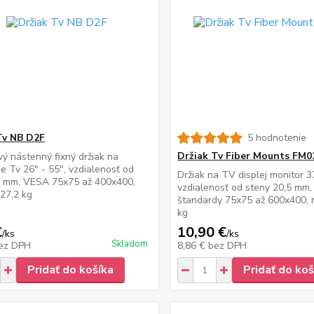
Tv NB D2F
5 hodnotenie
Držiak Tv Fiber Mounts FM0
vý nástenný fixný držiak na
e Tv 26" - 55", vzdialenosť od
Držiak na TV displej monitor 3
6 mm, VESA 75x75 až 400x400,
vzdialenosť od steny 20,5 mm
27,2 kg
štandardy 75x75 až 600x400, 
kg
€
10,90 €
/
ks
/
ks
Skladom
ez DPH
8,86 €
bez DPH
Pridať do košíka
Pridať do koš