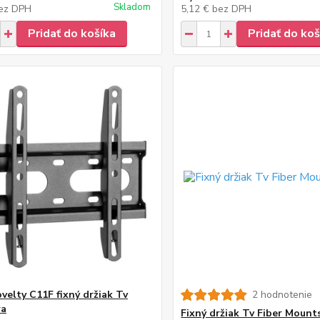
Skladom
ez DPH
5,12 €
bez DPH
Pridať do košíka
Pridať do koš
ovelty C11F fixný držiak Tv
2 hodnotenie
ra
Fixný držiak Tv Fiber Moun