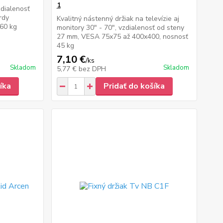
1
zdialenosť
rdy
Kvalitný nástenný držiak na televízie aj
60 kg
monitory 30" - 70", vzdialenosť od steny
27 mm, VESA 75x75 až 400x400, nosnosť
45 kg
7,10 €
/
ks
Skladom
Skladom
5,77 €
bez DPH
íka
Pridať do košíka