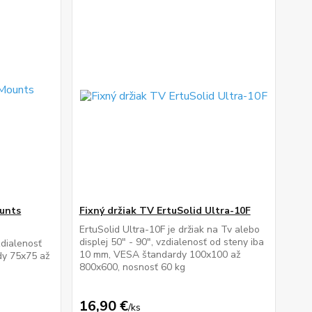
ounts
Fixný držiak TV ErtuSolid Ultra-10F
ErtuSolid Ultra-10F je držiak na Tv alebo
displej 50" - 90", vzdialenosť od steny iba
zdialenosť
10 mm, VESA štandardy 100x100 až
dy 75x75 až
800x600, nosnosť 60 kg
16,90 €
/
ks