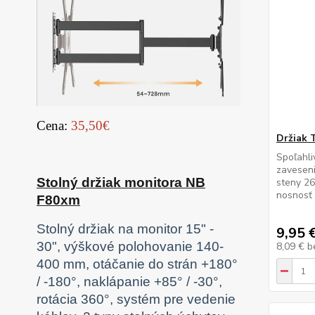
Cena:
35,50€
Držiak 
Spoľahli
zaveseni
Stolný držiak monitora NB
steny 2
nosnosť 
F80xm
Stolný držiak na monitor 15" -
9,95 
30", výškové polohovanie 140-
8,09 €
b
400 mm, otáčanie do strán +180°
/ -180°, naklápanie +85° / -30°,
rotácia 360°, systém pre vedenie