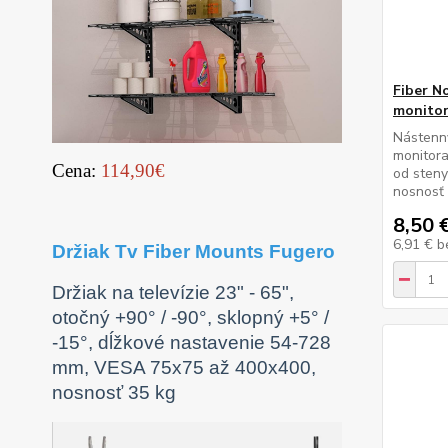
Fiber N
monito
Nástenný
monitora
Cena:
114,90€
od sten
nosnosť 
8,50 
6,91 €
b
Držiak Tv Fiber Mounts Fugero
Držiak na televízie 23" - 65",
otočný +90° / -90°, sklopný +5° /
-15°, dĺžkové nastavenie 54-728
mm, VESA 75x75 až 400x400,
nosnosť 35 kg