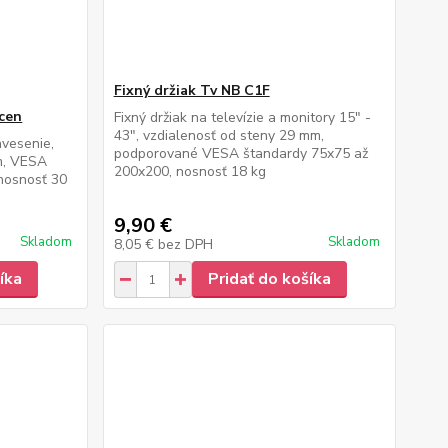
Fixný držiak Tv NB C1F
rcen
Fixný držiak na televízie a monitory 15" -
43", vzdialenosť od steny 29 mm,
avesenie,
podporované VESA štandardy 75x75 až
m, VESA
200x200, nosnosť 18 kg
nosnosť 30
9,90 €
Skladom
Skladom
8,05 €
bez DPH
íka
Pridať do košíka