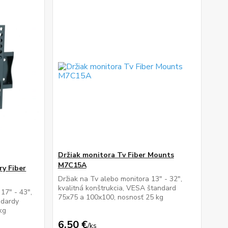
Držiak monitora Tv Fiber Mounts
M7C15A
ry Fiber
Držiak na Tv alebo monitora 13" - 32",
kvalitná konštrukcia, VESA štandard
 17" - 43",
75x75 a 100x100, nosnosť 25 kg
ndardy
kg
6,50 €
/
ks