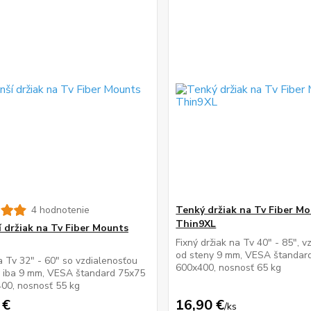
4 hodnotenie
Tenký držiak na Tv Fiber M
Thin9XL
í držiak na Tv Fiber Mounts
Fixný držiak na Tv 40" - 85", v
od steny 9 mm, VESA štandar
a Tv 32" - 60" so vzdialenosťou
600x400, nosnosť 65 kg
y iba 9 mm, VESA štandard 75x75
00, nosnosť 55 kg
 €
16,90 €
/
ks