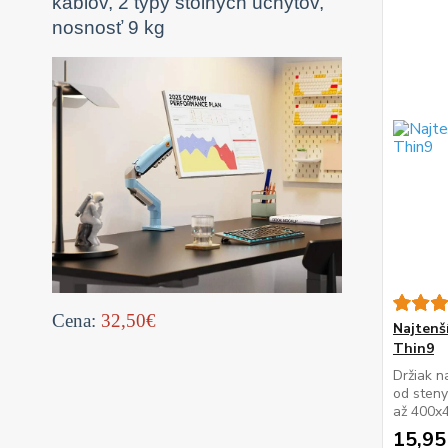
káblov, 2 typy stolných úchytov,
nosnosť 9 kg
Cena:
32,50€
Najtenš
Thin9
Držiak n
od sten
až 400x4
15,95