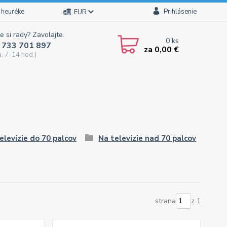
 heuréke
Prihlásenie
EUR
e si rady? Zavolajte.
0
ks
 733 701 897
za
0,00 €
a, 7-14 hod.)
elevízie do 70 palcov
Na televízie nad 70 palcov
strana
z 1