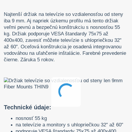
Najtenší držiak na televízie so vzdialenosťou od steny
iba 9 mm. Aj napriek úzkemu profilu má tento držiak
veľmi pevnú a bezpečnú konštrukciu s nosnosťou 55
kg. Držiak podporuje VESA štandardy 75x75 až
400x400, zavesiť môžete televízie s uhlopriečkou 32"
až 60". Oceľová konštrukcia je osadená integrovanou
vodováhou na uľahčenie inštalácie. Farebné prevedenie
čierne. Záruka 5 rokov.
Technické údaje:
nosnosť 55 kg
na televízie a monitory s uhlopriečkou 32" až 60"
podporuje VESA štandardy 75x75 až 400x400