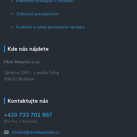
Kamenná predajňa v Strážnici
Odborné poradenstvo
Kvalitné a rokmi preverene výrobky
Kde nás nájdete
Fiber Mounts s.r.o.
Úprkova 1941 - v areálu Šohaj
696 62 Strážnice
Kontaktujte nás
+420 733 701 897
(Po-Pia, 7-14 hod.)
obchod@drzakyastolky.cz