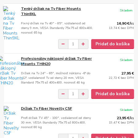
Tenký držiak na Tv Fiber Mounts
Skladom
Thin9XL
Fixný držiak na Tv 40" - 85", vzdialenosť od
16,90 €
/
ks
steny 9 mm, VESA štandardy 75x75 až 600x400,
13,74 €
bez DPH
nosnosť 65 kg
Pridať do košíka
Profesionálny náklopný držiak Tv Fiber
Skladom
Mounts THIN20
Držiak na Tv 24" - 65", možnosť náklonu -6° do
27,95 €
-12°, vzdialenosť Tv od steny 20 mm, VESA
22,72 €
bez DPH
štandard 75x75 až 400x400, nosnosť 40 kg
Pridať do košíka
Držiak Tv Fiber Novelty C5F
Skladom
Profi držiak TV 45" - 100", vzdialenosť od steny
23,95 €
/
ks
30 mm, VESA štandardy 75x75 až 800x400,
19,47 €
bez DPH
nosnosť 80 kg