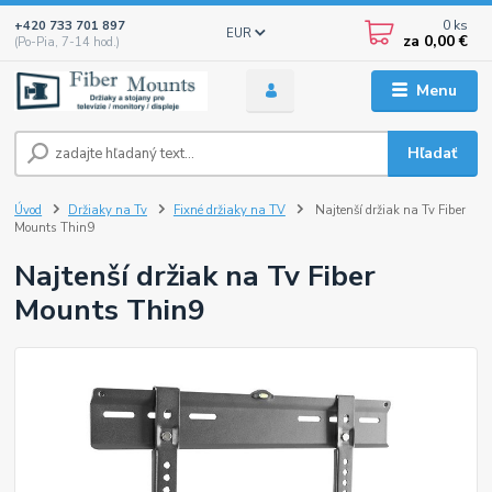
0
ks
+420 733 701 897
EUR
za
0,00 €
(Po-Pia, 7-14 hod.)
Menu
Hľadať
Úvod
Držiaky na Tv
Fixné držiaky na TV
Najtenší držiak na Tv Fiber
Mounts Thin9
Najtenší držiak na Tv Fiber
Mounts Thin9