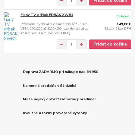
Pridať do košíka
Fixný TV držiak EDBAK XWB1
Skladom
Profesionálny držiak TV a monitory 65" - 130",
149,00 €
VESA 200x200 až 1200x600, vzdialenosť od zdi
121,14 €
bez DPH
42 mm, ocel 3 mm, nosnosť 110 kg
Pridať do košíka
Doprava ZADARMO pri nákupe nad 64,95€
Kamenná predajňa v Strážnici
Máte nejaký dotaz? Odborne poradíme!
Kvalitné a rokmi preverené výrobky