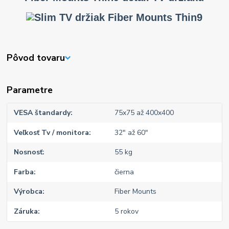
Pôvod tovaru
Parametre
VESA štandardy
75x75 až 400x400
Veľkosť Tv / monitora
32" až 60"
Nosnosť
55 kg
Farba
čierna
Výrobca
Fiber Mounts
Záruka
5 rokov