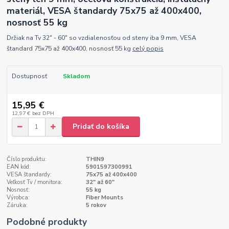
materiál, VESA štandardy 75x75 až 400x400,
nosnosť 55 kg
Držiak na Tv 32" - 60" so vzdialenosťou od steny iba 9 mm, VESA
štandard 75x75 až 400x400, nosnosť 55 kg
celý popis
Dostupnosť
Skladom
15,95 €
12,97 €
bez DPH
Pridať do košíka
Číslo produktu:
THIN9
EAN kód:
5901597300991
VESA štandardy:
75x75 až 400x400
Veľkosť Tv / monitora:
32" až 60"
Nosnosť:
55 kg
Výrobca:
Fiber Mounts
Záruka:
5 rokov
Podobné produkty