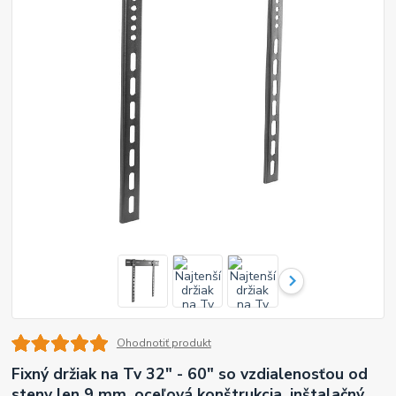
Ohodnotiť produkt
Fixný držiak na Tv 32" - 60" so vzdialenosťou od
steny len 9 mm, oceľová konštrukcia, inštalačný