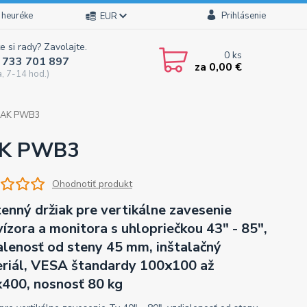
 heuréke
Prihlásenie
EUR
e si rady? Zavolajte.
0
ks
 733 701 897
za
0,00 €
a, 7-14 hod.)
DBAK PWB3
BAK PWB3
Ohodnotiť produkt
enný držiak pre vertikálne zavesenie
vízora a monitora s uhlopriečkou 43" - 85",
alenosť od steny 45 mm, inštalačný
riál, VESA štandardy 100x100 až
400, nosnosť 80 kg