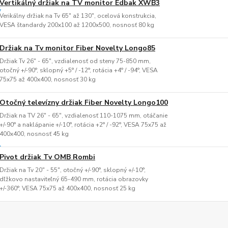
Vertikálný držiak na TV monitor Edbak XWB3
Verikálny držiak na Tv 65" až 130", ocelová konstrukcia,
VESA štandardy 200x100 až 1200x500, nosnosť 80 kg
Držiak na Tv monitor Fiber Novelty Longo85
Držiak Tv 26" - 65", vzdialenosť od steny 75-850 mm,
otočný +/-90°, sklopný +5° / -12°, rotácia +4° / -94°, VESA
75x75 až 400x400, nosnosť 30 kg
Otočný televízny držiak Fiber Novelty Longo100
Držiak na TV 26" - 65", vzdialenosť 110-1075 mm, otáčanie
+/-90° a naklápanie +/-10°, rotácia +2° / -92°, VESA 75x75 až
400x400, nosnosť 45 kg
Pivot držiak Tv OMB Rombi
Držiak na Tv 20" - 55", otočný +/-90°, sklopný +/-10°,
dľžkovo nastaviteľný 65-490 mm, rotácia obrazovky
+/-360°, VESA 75x75 až 400x400, nosnosť 25 kg