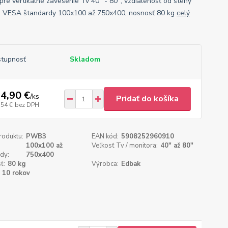
 pre vertikálne zavesenie Tv 40" - 80", vzdialenosť od steny
 VESA štandardy 100x100 až 750x400, nosnosť 80 kg
celý
tupnosť
Skladom
4,90 €
/
ks
Pridať do košíka
,54 €
bez DPH
roduktu:
PWB3
EAN kód:
5908252960910
100x100 až
Veľkosť Tv / monitora:
40" až 80"
dy:
750x400
ť:
80 kg
Výrobca:
Edbak
10 rokov