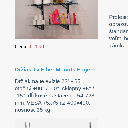
Profesi
obrazov
štandar
veľmi b
záruka 
Cena:
114,90€
Držiak Tv Fiber Mounts Fugero
Držiak na televízie 23" - 65",
otočný +90° / -90°, sklopný +5° /
-15°, dĺžkové nastavenie 54-728
mm, VESA 75x75 až 400x400,
nosnosť 35 kg