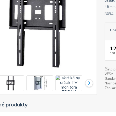
Držiak
45 mm,
popis
Dos
12
101
Číslo p
VESA
štandar
Nosnos
Záruka:
é produkty