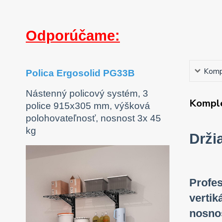
Odporúčame:
Kompl
Polica Ergosolid PG33B
Nástenný policový systém, 3
Komple
police 915x305 mm, výšková
polohovateľnosť, nosnost 3x 45
kg
Drži
Profes
vertik
nosno