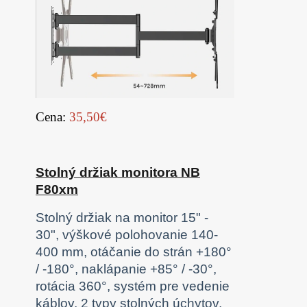
Cena:
35,50€
Stolný držiak monitora NB
F80xm
Stolný držiak na monitor 15" -
30", výškové polohovanie 140-
400 mm, otáčanie do strán +180°
/ -180°, naklápanie +85° / -30°,
rotácia 360°, systém pre vedenie
káblov, 2 typy stolných úchytov,