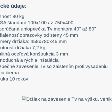
cké údaje:
snosť 80 kg
SA štandard 100x100 až 750x400
porúčaná uhlopriečka Tv monitora 40" až 80"
dialenosť obrazovky od steny 45 mm
zmery držiaka: 458x780x45 mm
otnosť držiaka 7,2 kg
alitná oceľová konštrukcia 3 mm
dnoduchá a rýchla inštalácia
zpečné zavesenie Tv so zaistením proti vysadeniu
ba čierna
ruka 10 rokov