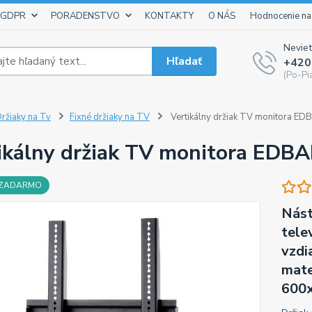
 GDPR
PORADENSTVO
KONTAKTY
O NÁS
Hodnocenie na
Neviet
Hľadať
+420
(Po-Pi
ržiaky na Tv
Fixné držiaky na TV
Vertikálny držiak TV monitora E
ikálny držiak TV monitora ED
 ZADARMO
Nást
tele
vzdi
mate
600x