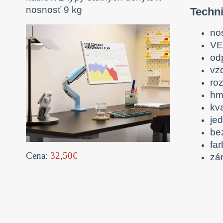
nosnosť 9 kg
Techni
no
VE
od
vz
ro
hm
kv
je
be
far
Cena:
32,50€
zá