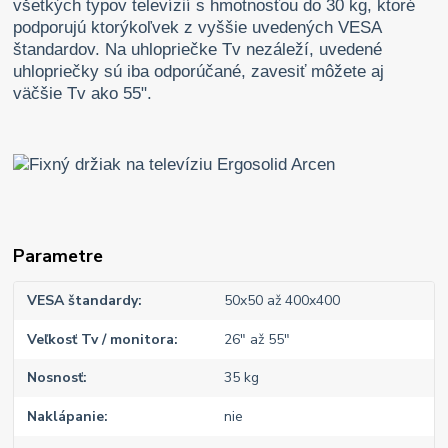
všetkých typov televízií s hmotnosťou do 30 kg, ktoré
podporujú ktorýkoľvek z vyššie uvedených VESA
štandardov. Na uhlopriečke Tv nezáleží, uvedené
uhlopriečky sú iba odporúčané, zavesiť môžete aj
väčšie Tv ako 55".
Parametre
VESA štandardy
50x50 až 400x400
Veľkosť Tv / monitora
26" až 55"
Nosnosť
35 kg
Naklápanie
nie