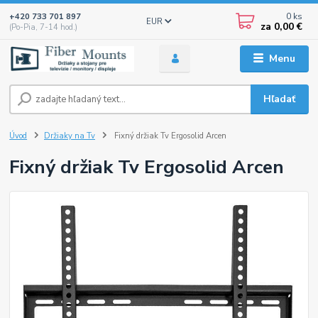
0
ks
+420 733 701 897
EUR
za
0,00 €
(Po-Pia, 7-14 hod.)
Menu
Hľadať
Úvod
Držiaky na Tv
Fixný držiak Tv Ergosolid Arcen
Fixný držiak Tv Ergosolid Arcen