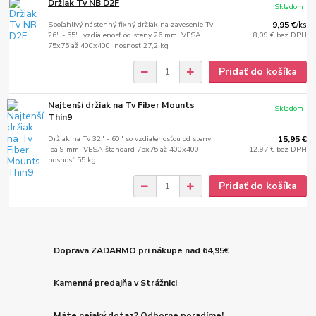
Držiak Tv NB D2F
Skladom
Spoľahlivý nástenný fixný držiak na zavesenie Tv
9,95 €
/
ks
26" - 55", vzdialenosť od steny 26 mm, VESA
8,09 €
bez DPH
75x75 až 400x400, nosnosť 27,2 kg
Pridať do košíka
Najtenší držiak na Tv Fiber Mounts
Skladom
Thin9
Držiak na Tv 32" - 60" so vzdialenosťou od steny
15,95 €
iba 9 mm, VESA štandard 75x75 až 400x400,
12,97 €
bez DPH
nosnosť 55 kg
Pridať do košíka
Doprava ZADARMO pri nákupe nad 64,95€
Kamenná predajňa v Strážnici
Máte nejaký dotaz? Odborne poradíme!