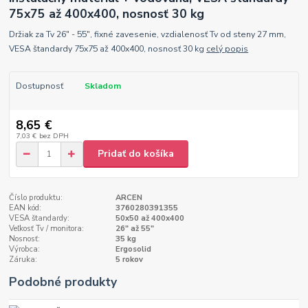
75x75 až 400x400, nosnosť 30 kg
Držiak za Tv 26" - 55", fixné zavesenie, vzdialenosť Tv od steny 27 mm,
VESA štandardy 75x75 až 400x400, nosnosť 30 kg
celý popis
Dostupnosť
Skladom
8,65 €
7,03 €
bez DPH
Pridať do košíka
Číslo produktu:
ARCEN
EAN kód:
3760280391355
VESA štandardy:
50x50 až 400x400
Veľkosť Tv / monitora:
26" až 55"
Nosnosť:
35 kg
Výrobca:
Ergosolid
Záruka:
5 rokov
Podobné produkty