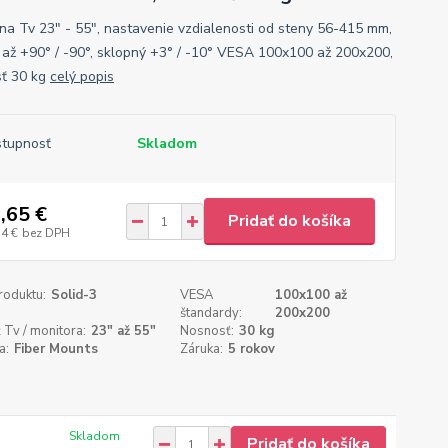
 na Tv 23" - 55", nastavenie vzdialenosti od steny 56-415 mm,
 až +90° / -90°, sklopný +3° / -10° VESA 100x100 až 200x200,
ť 30 kg
celý popis
tupnosť
Skladom
,65 €
Pridať do košíka
54 €
bez DPH
roduktu:
Solid-3
VESA
100x100 až
štandardy:
200x200
 Tv / monitora:
23" až 55"
Nosnosť:
30 kg
a:
Fiber Mounts
Záruka:
5 rokov
Skladom
Pridať do košíka