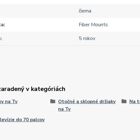
čierna
ca
Fiber Mounts
a
5 rokov
zaradený v kategóriách
ky na Tv
Otočné a sklopné držiaky
Na t
na Tv
levízie do 70 palcov