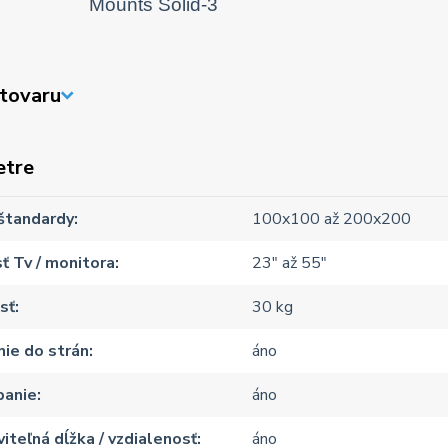
tovaru
etre
štandardy
100x100 až 200x200
ť Tv / monitora
23" až 55"
sť
30 kg
ie do strán
áno
panie
áno
iteľná dĺžka / vzdialenosť
áno