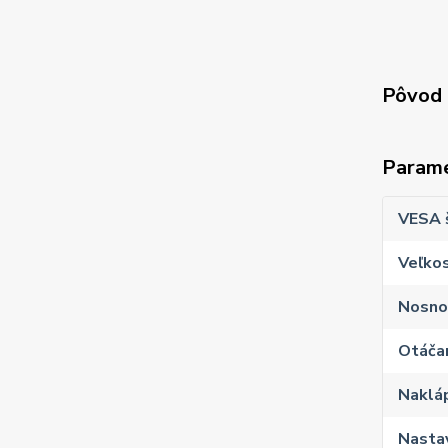
Pôvod 
Param
VESA 
Veľkos
Nosno
Otáčan
Naklá
Nastav