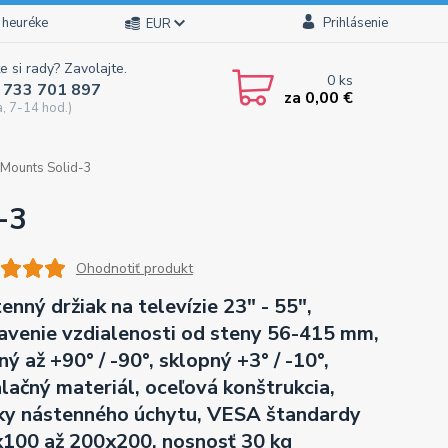
 heuréke
Prihlásenie
EUR
e si rady? Zavolajte.
0
ks
 733 701 897
za
0,00 €
a, 7-14 hod.)
 Mounts Solid-3
-3
Ohodnotiť produkt
enný držiak na televízie 23" - 55",
avenie vzdialenosti od steny 56-415 mm,
ný až +90° / -90°, sklopný +3° / -10°,
alačný materiál, oceľová konštrukcia,
ky nástenného úchytu, VESA štandardy
100 až 200x200, nosnosť 30 kg