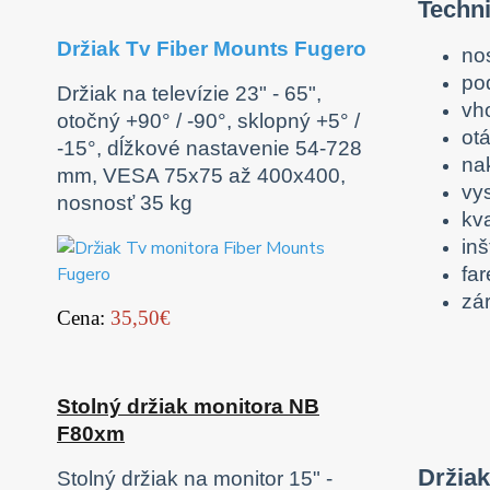
Techn
Držiak Tv Fiber Mounts Fugero
no
po
Držiak na televízie 23" - 65",
vh
otočný +90° / -90°, sklopný +5° /
otá
-15°, dĺžkové nastavenie 54-728
nak
mm, VESA 75x75 až 400x400,
vy
nosnosť 35 kg
kv
inš
fa
zá
Cena:
35,50€
Stolný držiak monitora NB
F80xm
Držiak
Stolný držiak na monitor 15" -