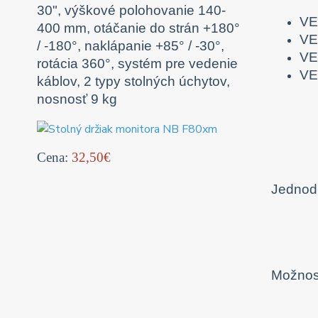
30", výškové polohovanie 140-
VE
400 mm, otáčanie do strán +180°
VE
/ -180°, naklápanie +85° / -30°,
VE
rotácia 360°, systém pre vedenie
VE
káblov, 2 typy stolných úchytov,
nosnosť 9 kg
Cena:
32,50€
Jednodu
Možnosť