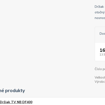
Držiak
otočný
nosnos
Dos
16
13,
Číslo p
Veľkosť
Výrobc
é produkty
Držiak TV NB DF400