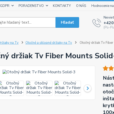
 GDPR
PORADENSTVO
KONTAKTY
O NÁS
Hodnocenie na
Neviet
Hľadať
+420
(Po-Pi
ržiaky na Tv
Otočné a sklopné držiaky na Tv
Otočný držiak Tv Fiber
ný držiak Tv Fiber Mounts Solid
Nást
nast
otoč
inšt
kryt
100x