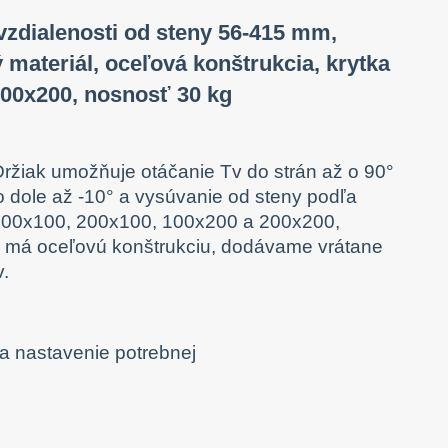
 vzdialenosti od steny 56-415 mm,
ný materiál, oceľová konštrukcia, krytka
00x200, nosnosť 30 kg
 Držiak umožňuje otáčanie Tv do strán až o 90°
o dole až -10° a vysúvanie od steny podľa
100x100, 200x100, 100x200 a 200x200,
ak má oceľovú konštrukciu, dodávame vrátane
v.