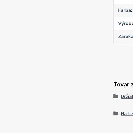
Farba
Výrob
Záruk
Tovar 
Držia
Na te