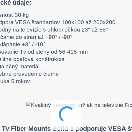
ické údaje:
snosť 30 kg
dpora VESA štandardov 100x100 až 200x200
odný na televízie s uhlopriečkou 23" až 55"
čanie do strán až +90° / -90°
lápanie +3° / -10°
súvanie Tv od steny od 56-415 mm
alitná oceľová konštrukcia
talačný materiál
rebné prevedenie čierne
ruka 5 rokov
 Tv Fiber Mounts Solid-3 podporuje VESA š