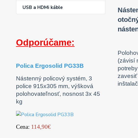
USB a HDMi káble
Násten
otočný
náste
Odporúčame:
Polohov
(závisí
Polica Ergosolid PG33B
potreb
zavesiť
Nástenný policový systém, 3
inštala
police 915x305 mm, výšková
polohovateľnosť, nosnost 3x 45
kg
Cena:
114,90€