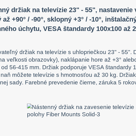
ný držiak na televízie 23" - 55", nastavenie
 až +90° / -90°, sklopný +3° / -10°, inštalač
nného úchytu, VESA štandardy 100x100 až 2
ateľný držiak na televízie s uhlopriečkou 23" - 55".
 na veľkosti obrazovky), naklápanie hore až +3° aleb
y od 56-415 mm. Držiak podporuje VESA štandardy 
 naň môžete televízie s hmotnosťou až 30 kg. Drži
čnej sady. Farebné prevedenie čierne, záruka 5 roko