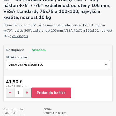
náklon +75° / -75°, vzdialenosť od steny 106 mm,
VESA štandardy 75x75 a 100x100, najvyššia
kvalita, nosnosť 10 kg
Držiak Tv/monitora 15" - 43" s možnosťou otáčania +/-35°, naklápania
+/-75°, rotácia 360°, vzdialenosť 106 mm, VESA 75x75 a 100x100, nosnosť
10 kg
celý popis
Dostupnosť
Skladom
VESA štandard
41,90 €
34,07 €
bez DPH
Pridať do košíka
Číslo produktu:
GD04
EAN kód:
5902841103481