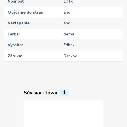
Nosnosť
10 kg
Otáčanie do strán
áno
Naklápanie
áno
Farba
čierna
Výrobca
Edbak
Záruka
5 rokov
Súvisiaci tovar
1