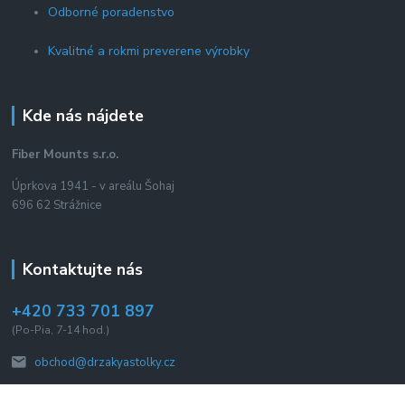
Odborné poradenstvo
Kvalitné a rokmi preverene výrobky
Kde nás nájdete
Fiber Mounts s.r.o.
Úprkova 1941 - v areálu Šohaj
696 62 Strážnice
Kontaktujte nás
+420 733 701 897
(Po-Pia, 7-14 hod.)
obchod@drzakyastolky.cz