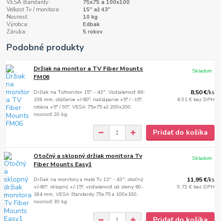
VESA štandardy:
75x75 a 100x100
Veľkosť Tv / monitora:
15" až 43"
Nosnosť:
10 kg
Výrobca:
Edbak
Záruka:
5 rokov
Podobné produkty
Držiak na monitor a TV Fiber Mounts
Skladom
FM06
Držiak na Tv/monitor 15" - 43". Vzdialenosť 66-
8,50 €
/
ks
198 mm, otáčenie +/-60°, naklápanie +5° / -15°,
6,91 €
bez DPH
rotácia +5° / 90°, VESA 75x75 až 200x200,
nosnosť 20 kg.
Pridať do košíka
Otočný a sklopný držiak monitora Tv
Skladom
Fiber Mounts Easy1
Držiak na monitory a malé Tv 13" - 43", otočný
11,95 €
/
ks
+/-60°, sklopný +/-15°, vzdialenosť od steny 60-
9,72 €
bez DPH
184 mm, VESA štandardy 75x75 a 100x100,
nosnosť 30 kg
Pridať do košíka