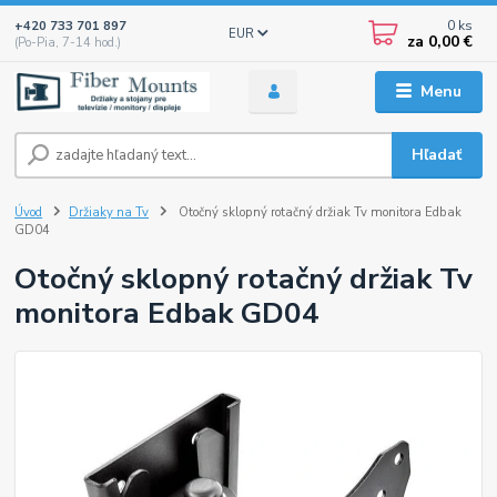
0
ks
+420 733 701 897
EUR
za
0,00 €
(Po-Pia, 7-14 hod.)
Menu
Hľadať
Úvod
Držiaky na Tv
Otočný sklopný rotačný držiak Tv monitora Edbak
GD04
Otočný sklopný rotačný držiak Tv
monitora Edbak GD04