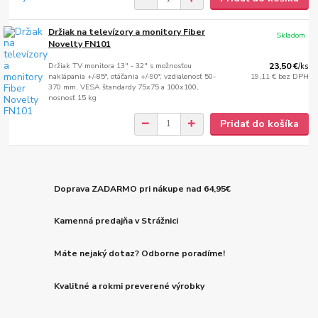
Držiak na televízory a monitory Fiber
Skladom
Novelty FN101
Držiak TV monitora 13" - 32" s možnosťou
23,50 €
/
ks
naklápania +/-85°, otáčania +/-90°, vzdialenosť 50-
19,11 €
bez DPH
370 mm, VESA štandardy 75x75 a 100x100,
nosnosť 15 kg
Pridať do košíka
Doprava ZADARMO pri nákupe nad 64,95€
Kamenná predajňa v Strážnici
Máte nejaký dotaz? Odborne poradíme!
Kvalitné a rokmi preverené výrobky