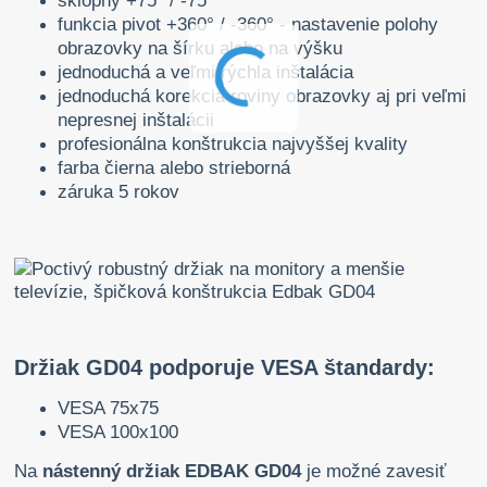
sklopný +75° / -75°
funkcia pivot +360° / -360° - nastavenie polohy
obrazovky na šírku alebo na výšku
jednoduchá a veľmi rýchla inštalácia
jednoduchá korekcia roviny obrazovky aj pri veľmi
nepresnej inštalácii
profesionálna konštrukcia najvyššej kvality
farba čierna alebo strieborná
záruka 5 rokov
Držiak GD04 podporuje VESA štandardy:
VESA 75x75
VESA 100x100
Na
nástenný držiak EDBAK GD04
je možné zavesiť