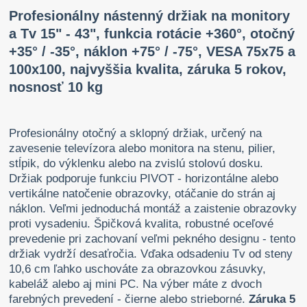
Profesionálny nástenný držiak na monitory
a Tv 15" - 43", funkcia rotácie +360°, otočný
+35° / -35°, náklon +75° / -75°, VESA 75x75 a
100x100, najvyššia kvalita, záruka 5 rokov,
nosnosť 10 kg
Profesionálny otočný a sklopný držiak, určený na
zavesenie televízora alebo monitora na stenu, pilier,
stĺpik, do výklenku alebo na zvislú stolovú dosku.
Držiak podporuje funkciu PIVOT - horizontálne alebo
vertikálne natočenie obrazovky, otáčanie do strán aj
náklon. Veľmi jednoduchá montáž a zaistenie obrazovky
proti vysadeniu. Špičková kvalita, robustné oceľové
prevedenie pri zachovaní veľmi pekného designu - tento
držiak vydrží desaťročia. Vďaka odsadeniu Tv od steny
10,6 cm ľahko uschováte za obrazovkou zásuvky,
kabeláž alebo aj mini PC. Na výber máte z dvoch
farebných prevedení - čierne alebo strieborné.
Záruka 5