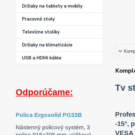
Držiaky na tablety a mobily
Pracovné stoly
Televízne stolíky
Držiaky na klimatizácie
Kompl
USB a HDMi káble
Komple
Tv s
Odporúčame:
Profes
Polica Ergosolid PG33B
-15°, 
Nástenný policový systém, 3
VESA 
police 915x305 mm, výšková