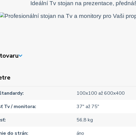
Ideální Tv stojan na prezentace, před
tovaru
etre
štandardy
100x100 až 600x400
ť Tv / monitora
37" až 75"
sť
56,8 kg
ie do strán
áno