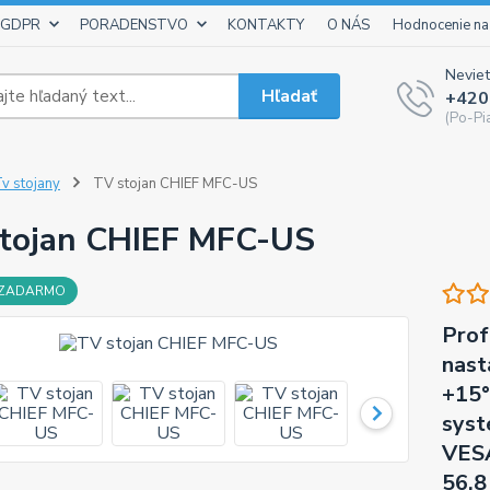
 GDPR
PORADENSTVO
KONTAKTY
O NÁS
Hodnocenie na
Neviet
Hľadať
+420
(Po-Pi
v stojany
TV stojan CHIEF MFC-US
tojan CHIEF MFC-US
 ZADARMO
Prof
nast
+15°
syst
VESA
56,8