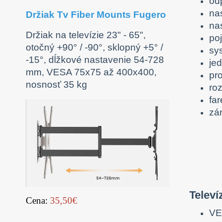
od
na
Držiak Tv Fiber Mounts Fugero
na
Držiak na televízie 23" - 65",
po
otočný +90° / -90°, sklopný +5° /
sy
-15°, dĺžkové nastavenie 54-728
je
mm, VESA 75x75 až 400x400,
pro
nosnosť 35 kg
ro
fa
zá
Telev
Cena:
35,50€
VE