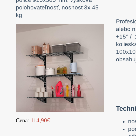
polohovateľnosť, nosnost 3x 45
kg
Profesi
alebo n
+15° / 
koliesk
100x100
obsahuj
Techni
Cena:
114,90€
no
po