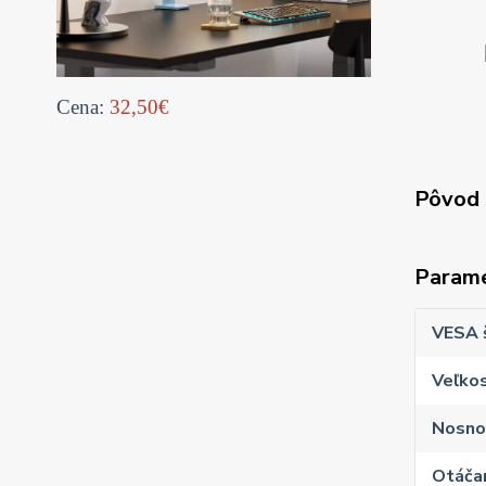
Cena:
32,50€
Pôvod 
Param
VESA 
Veľkos
Nosno
Otáčan