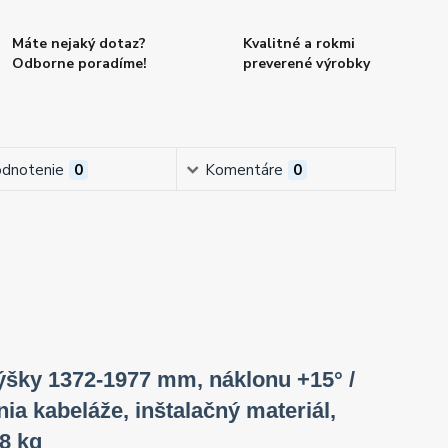
Máte nejaký dotaz?
Kvalitné a rokmi
Odborne poradíme!
preverené výrobky
dnotenie
0
Komentáre
0
výšky 1372-1977 mm, náklonu +15° /
ia kabeláže, inštalačný materiál,
8 kg