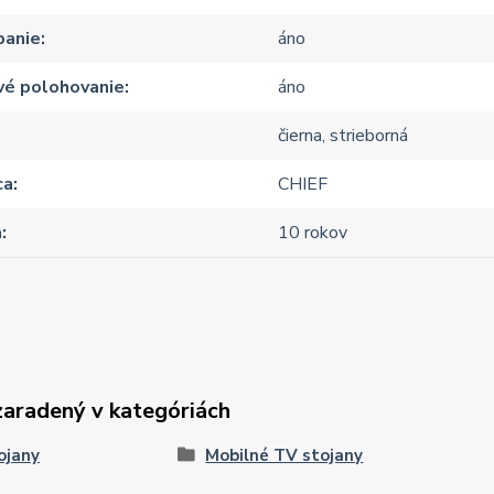
panie
áno
vé polohovanie
áno
čierna, strieborná
ca
CHIEF
a
10 rokov
zaradený v kategóriách
ojany
Mobilné TV stojany