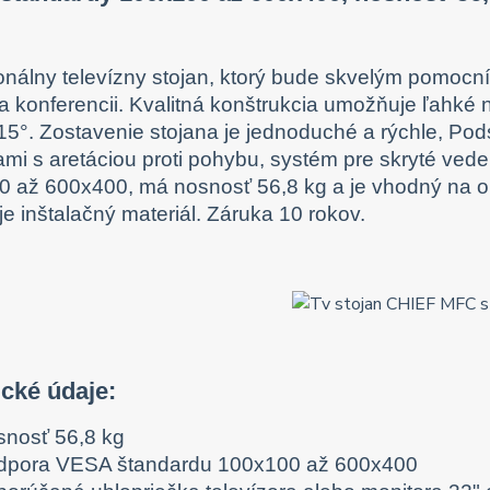
onálny televízny stojan, ktorý bude skvelým pomocní
a konferencii. Kvalitná konštrukcia umožňuje ľahk
-15°. Zostavenie stojana je jednoduché a rýchle, Po
ami s aretáciou proti pohybu, systém pre skryté ve
 až 600x400, má nosnosť 56,8 kg a je vhodný na ob
e inštalačný materiál. Záruka 10 rokov.
cké údaje:
snosť 56,8 kg
dpora VESA štandardu 100x100 až 600x400