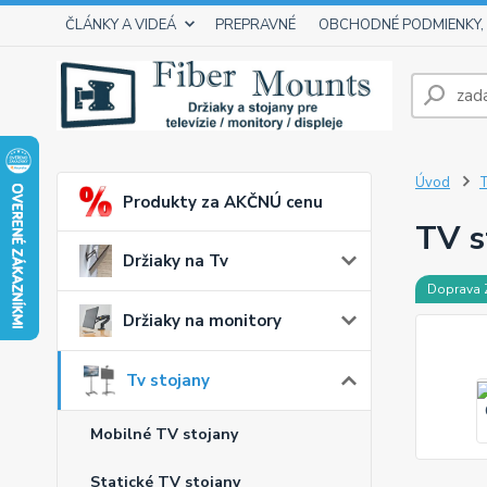
ČLÁNKY A VIDEÁ
PREPRAVNÉ
OBCHODNÉ PODMIENKY,
Úvod
T
Produkty za AKČNÚ cenu
TV s
Držiaky na Tv
Doprava
Držiaky na monitory
Tv stojany
Mobilné TV stojany
Statické TV stojany