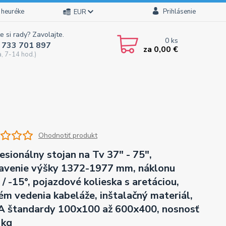
 heuréke
Prihlásenie
EUR
e si rady? Zavolajte.
0
ks
 733 701 897
za
0,00 €
a, 7-14 hod.)
Ohodnotiť produkt
esionálny stojan na Tv 37" - 75",
avenie výšky 1372-1977 mm, náklonu
 / -15°, pojazdové kolieska s aretáciou,
ém vedenia kabeláže, inštalačný materiál,
 štandardy 100x100 až 600x400, nosnosť
 kg