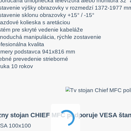
porúčaná uhlopriečka televízora alebo monitora 32" 
stavenie výšky obrazovky v rozmedzí 1372-1977 m
stavenie sklonu obrazovky +15° / -15°
jazdové kolieska s aretáciou
stém pre skryté vedenie kabeláže
dnoduchá manipulácia, rýchle zostavenie
fesionálna kvalita
zmery podstavca 941x816 mm
rebné prevedenie strieborné
ruka 10 rokov
ízny stojan CHIEF MFC podporuje VESA šta
SA 100x100