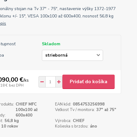
ionálny stojan na Tv 37" - 75", nastavenie výšky 1372-1977
klonu +/- 15°, VESA 100x100 až 600x400, nosnosť 56,8 kg
opis
tupnosť
Skladom
ba
090,00 €
/
ks
Pridať do košíka
,18 €
bez DPH
roduktu:
CHIEF MFC
EAN kód:
0854753256998
100x100 až
Veľkosť Tv / monitora:
37" až 75"
dy:
600x400
ť:
56,8 kg
Výrobca:
CHIEF
10 rokov
Kolieska s brzdou:
áno