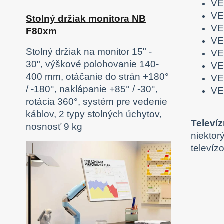
VE
VE
Stolný držiak monitora NB
VE
F80xm
VE
Stolný držiak na monitor 15" -
VE
30", výškové polohovanie 140-
VE
400 mm, otáčanie do strán +180°
VE
/ -180°, naklápanie +85° / -30°,
VE
rotácia 360°, systém pre vedenie
káblov, 2 typy stolných úchytov,
Televí
nosnosť 9 kg
niektor
televíz