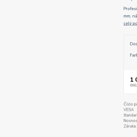
Profes
mm, ná
celý p
Dos
Far
1 
886
Číslo p
VESA
štandar
Nosnos
Záruka: