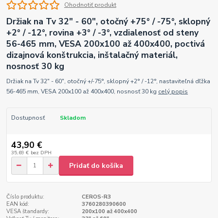
Ohodnotiť produkt
Držiak na Tv 32" - 60", otočný +75° / -75°, sklopný
+2° / -12°, rovina +3° / -3°, vzdialenosť od steny
56-465 mm, VESA 200x100 až 400x400, poctivá
dizajnová konštrukcia, inštalačný materiál,
nosnosť 30 kg
Držiak na Tv 32" - 60", otočný +/-75°, sklopný +2° / -12°, nastaviteľná dľžka
56-465 mm, VESA 200x100 až 400x400, nosnosť 30 kg
celý popis
Dostupnosť
Skladom
43,90 €
35,69 €
bez DPH
Pridať do košíka
Číslo produktu:
CEROS-R3
EAN kód:
3760280390600
VESA štandardy:
200x100 až 400x400