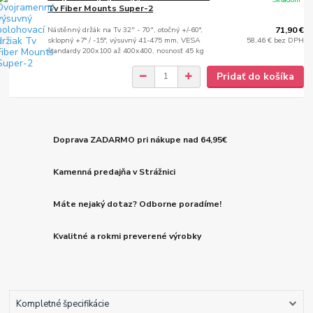
Tv Fiber Mounts Super-2
Nástěnný držák na Tv 32" - 70", otočný +/-60°,
71,90 €
sklopný +7° / -15°, výsuvný 41-475 mm, VESA
58,46 €
bez DPH
štandardy 200x100 až 400x400, nosnosť 45 kg
Pridať do košíka
Doprava ZADARMO pri nákupe nad 64,95€
Kamenná predajňa v Strážnici
Máte nejaký dotaz? Odborne poradíme!
Kvalitné a rokmi preverené výrobky
Kompletné špecifikácie