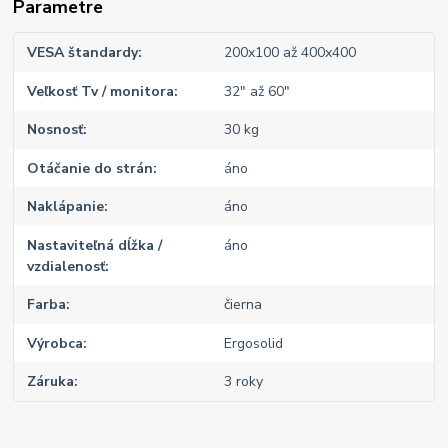
Parametre
VESA štandardy
200x100 až 400x400
Veľkosť Tv / monitora
32" až 60"
Nosnosť
30 kg
Otáčanie do strán
áno
Naklápanie
áno
Nastaviteľná dĺžka /
áno
vzdialenosť
Farba
čierna
Výrobca
Ergosolid
Záruka
3 roky