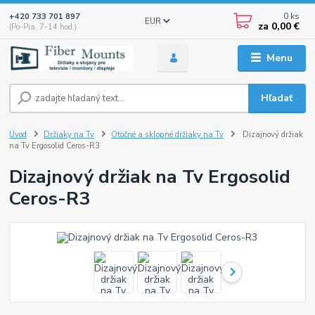
0
ks
+420 733 701 897
EUR
za
0,00 €
(Po-Pia, 7-14 hod.)
Menu
Hľadať
Úvod
Držiaky na Tv
Otočné a sklopné držiaky na Tv
Dizajnový držiak
na Tv Ergosolid Ceros-R3
Dizajnový držiak na Tv Ergosolid
Ceros-R3