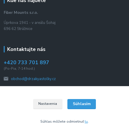
Kde nás nájdete
Fiber Mounts s.r.o.
Úprkova 1941 - v areálu Šohaj
696 62 Strážnice
Kontaktujte nás
+420 733 701 897
(Po-Pia, 7-14 hod.)
obchod@drzakyastolky.cz
Súhlasím
Nastavenia
2015 © Fiber Mounts s.r.o. Všetky práva vyhradené.
Súhlas môžete odmietnuť
tu
.
Vytvorené na
Eshop-rychlo.sk