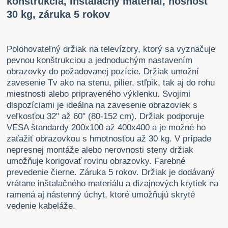
konštrukcia, inštalačný materiál, nosnosť
30 kg, záruka 5 rokov
Polohovateľný držiak na televízory, ktorý sa vyznačuje
pevnou konštrukciou a jednoduchým nastavením
obrazovky do požadovanej pozície. Držiak umožní
zavesenie Tv ako na stenu, pilier, stľpik, tak aj do rohu
miestnosti alebo pripraveného výklenku. Svojimi
dispozíciami je ideálna na zavesenie obrazoviek s
veľkosťou 32" až 60" (80-152 cm). Držiak podporuje
VESA štandardy 200x100 až 400x400 a je možné ho
zaťažiť obrazovkou s hmotnosťou až 30 kg. V prípade
nepresnej montáže alebo nerovnosti steny držiak
umožňuje korigovať rovinu obrazovky. Farebné
prevedenie čierne. Záruka 5 rokov. Držiak je dodávaný
vrátane inštalačného materiálu a dizajnových krytiek na
ramená aj nástenný úchyt, ktoré umožňujú skryté
vedenie kabeláže.