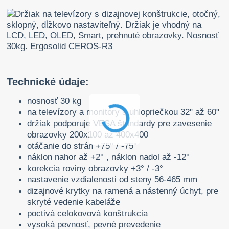
Technické údaje:
nosnosť 30 kg
na televízory a monitory s uhlopriečkou 32" až 60"
držiak podporuje VESA štandardy pre zavesenie
obrazovky 200x100 až 400x400
otáčanie do strán +75° / -75°
náklon nahor až +2° , náklon nadol až -12°
korekcia roviny obrazovky +3° / -3°
nastavenie vzdialenosti od steny 56-465 mm
dizajnové krytky na ramená a nástenný úchyt, pre
skryté vedenie kabeláže
poctivá celokovová konštrukcia
vysoká pevnosť, pevné prevedenie