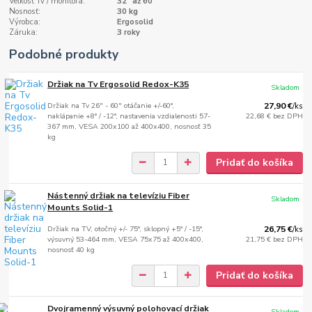
Veľkosť Tv / monitora:
32" až 60"
Nosnosť:
30 kg
Výrobca:
Ergosolid
Záruka:
3 roky
Podobné produkty
Držiak na Tv Ergosolid Redox-K35
Skladom
Držiak na Tv 26" - 60" otáčanie +/-60°,
27,90 €
/
ks
naklápanie +8° / -12°, nastavenia vzdialenosti 57-
22,68 €
bez DPH
367 mm, VESA 200x100 až 400x400, nosnosť 35
kg
Pridať do košíka
Nástenný držiak na televíziu Fiber
Skladom
Mounts Solid-1
Držiak na TV, otočný +/- 75°, sklopný +5° / -15°,
26,75 €
/
ks
výsuvný 53-464 mm, VESA 75x75 až 400x400,
21,75 €
bez DPH
nosnosť 40 kg
Pridať do košíka
Dvojramenný výsuvný polohovací držiak
Skladom