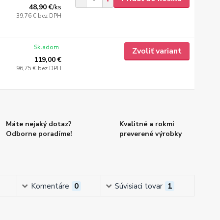
48,90 €
/
ks
39,76 €
bez DPH
Skladom
Zvoliť variant
119,00 €
96,75 €
bez DPH
Máte nejaký dotaz?
Kvalitné a rokmi
Odborne poradíme!
preverené výrobky
Komentáre
0
Súvisiaci tovar
1