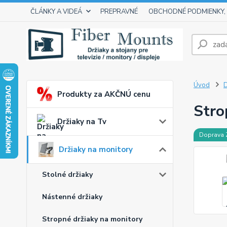
ČLÁNKY A VIDEÁ
PREPRAVNÉ
OBCHODNÉ PODMIENKY,
Úvod
D
Produkty za AKČNÚ cenu
Stro
Držiaky na Tv
Doprava
Držiaky na monitory
Stolné držiaky
Nástenné držiaky
Stropné držiaky na monitory