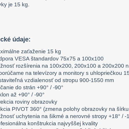
ky je 15 kg.
cké údaje:
ximálne zaťaženie 15 kg
dpora VESA štandardov 75x75 a 100x100
žnosť rozšírenia na 100x200, 200x100 a 200x200
porúčame na televízory a monitory s uhlopriečkou 15
staviteľná vzdialenosť od stropu 900-1550 mm
čanie do strán +90° / -90°
lon až +90° / -90°
rekcia roviny obrazovky
nkcia PIVOT 360° (zmena polohy obrazovky na šírku
žnosť uchytenia na šikmé a nerovné stropy +18° / -
fesionálna konštrukcia najvyššej kvality