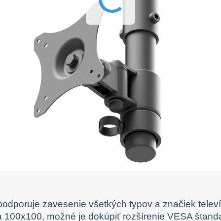
podporuje zavesenie všetkých typov a značiek tele
 100x100, možné je dokúpiť rozšírenie VESA štan