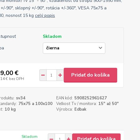
 na monitor/Tv 15" - 50", vzdialenosť od stropu 900-1550 mm,
 +/-90°, sklopný +/-90°, rotácia +/-360°, VESA 75x75 a
0, nosnosť 15 kg
celý popis
tupnosť
Skladom
ba
9,00 €
Pridať do košíka
,14 €
bez DPH
roduktu:
sv34
EAN kód:
5908252961627
tandardy:
75x75 a 100x100
Veľkosť Tv / monitora:
15" až 50"
ť:
10 kg
Výrobca:
Edbak
Skladom
Pridať do košíka