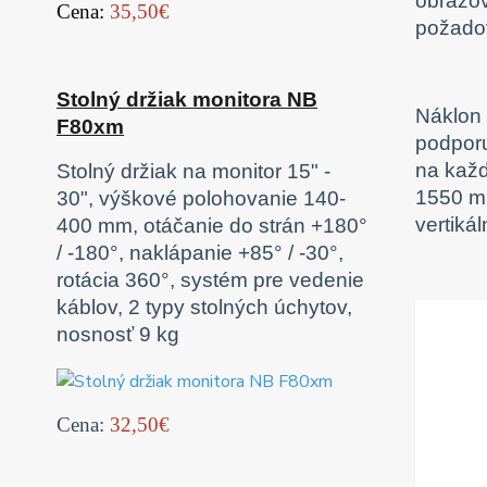
obrazov
Cena:
35,50€
požado
Stolný držiak monitora NB
Náklon 
F80xm
podporu
na každ
Stolný držiak na monitor 15" -
1550 mm
30", výškové polohovanie 140-
vertikál
400 mm, otáčanie do strán +180°
/ -180°, naklápanie +85° / -30°,
rotácia 360°, systém pre vedenie
káblov, 2 typy stolných úchytov,
nosnosť 9 kg
Cena:
32,50€