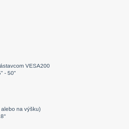
 nástavcom VESA200
" - 50"
 alebo na výšku)
18°