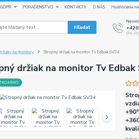
 GDPR
PORADENSTVO
KONTAKTY
O NÁS
Hodnocenie na
Neviet
Hľadať
+420
(Po-Pi
ržiaky na monitory
Stropný držiak na monitor Tv Edbak SV34
pný držiak na monitor Tv Edbak
 ZADARMO
Stro
vzdi
+90°
+360
kval