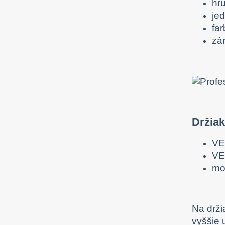
hr
je
far
zá
Držia
VE
VE
mo
Na drži
vyššie 