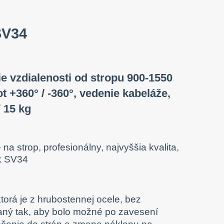
SV34
ie vzdialenosti od stropu 900-1550
ot +360° / -360°, vedenie kabeláže,
 15 kg
orá je z hrubostennej ocele, bez
vaný tak, aby bolo možné po zavesení