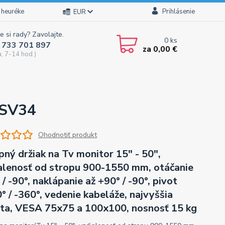
 heuréke
Prihlásenie
EUR
e si rady? Zavolajte.
0
ks
 733 701 897
za
0,00 €
a, 7-14 hod.)
 SV34
Ohodnotiť produkt
pný držiak na Tv monitor 15" - 50",
alenosť od stropu 900-1550 mm, otáčanie
 / -90°, naklápanie až +90° / -90°, pivot
° / -360°, vedenie kabeláže, najvyššia
ita, VESA 75x75 a 100x100, nosnosť 15 kg