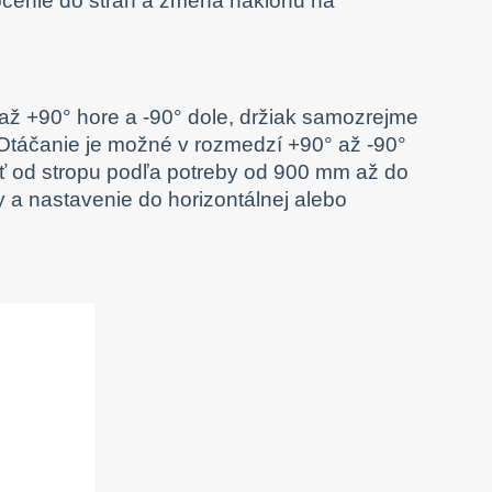
očenie do strán a zmena náklonu na
ž +90° hore a -90° dole, držiak samozrejme
Otáčanie je možné v rozmedzí +90° až -90°
sť od stropu podľa potreby od 900 mm až do
 a nastavenie do horizontálnej alebo