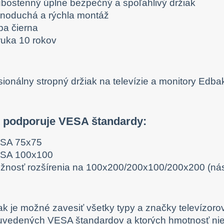
ubostenný úplne bezpečný a spoľahlivý držiak
dnoduchá a rýchla montáž
ba čierna
ruka 10 rokov
k podporuje VESA štandardy:
SA 75x75
SA 100x100
žnosť rozšírenia na 100x200/200x100/200x200 (n
ak je možné zavesiť všetky typy a značky televízorov
uvedených VESA štandardov a ktorých hmotnosť nie 