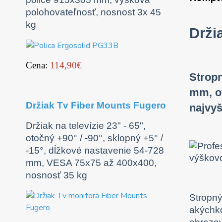
polohovateľnosť, nosnost 3x 45
kg
Drži
Cena:
114,90€
Stropn
mm, ot
Držiak Tv Fiber Mounts Fugero
najvyš
Držiak na televízie 23" - 65",
otočný +90° / -90°, sklopný +5° /
-15°, dĺžkové nastavenie 54-728
mm, VESA 75x75 až 400x400,
nosnosť 35 kg
Stropný
akýchko