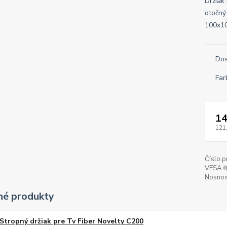
Držiak
otočný
100x10
Dos
Far
14
121
Číslo p
VESA š
Nosnos
é produkty
Stropný držiak pre Tv Fiber Novelty C200