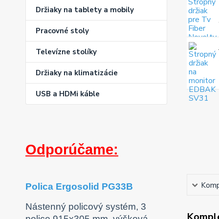
Držiaky na tablety a mobily
Pracovné stoly
Televízne stolíky
Držiaky na klimatizácie
USB a HDMi káble
Odporúčame:
Kompl
Polica Ergosolid PG33B
Nástenný policový systém, 3
Komple
police 915x305 mm, výšková