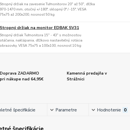
Stropný držiak na zavesenie Tv/monitorov 20" až 50", dľžka
970-1470 mm, otočný +/-180°, sklopný 0° / -15°, VESA
75x75 až 200x200, nosnosť 50 kg
Stropný držiak na monitor EDBAK SV31
Stropný držiak Tv/monitora 15" - 43" s možnosťou
otáčania, naklápania, dľžkovo nastaviteľný, rotácia
obrazovky, VESA 75x75 a 100x100, nosnosť 10 kg
Doprava ZADARMO
Kamenná predajňa v
pri nákupe nad 64,95€
Strážnici
etné špecifikácie
Parametre
Hodnotenie
0
tné špecifikácie