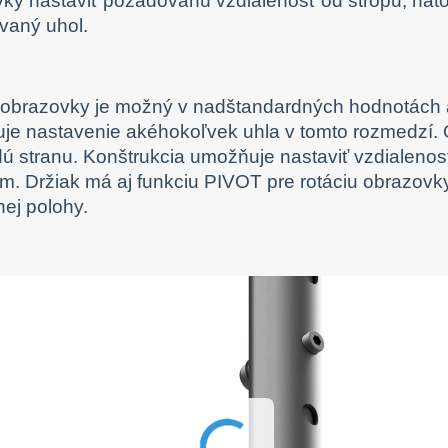
ky nastaviť požadovanú vzdialenosť od stropu, nat
vaný uhol.
obrazovky je možný v nadštandardných hodnotách a
je nastavenie akéhokoľvek uhla v tomto rozmedzí. 
ú stranu. Konštrukcia umožňuje nastaviť vzdialeno
. Držiak má aj funkciu PIVOT pre rotáciu obrazovky
nej polohy.