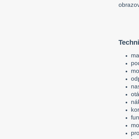
obrazov
Techni
ma
po
mo
od
na
otá
nák
ko
fu
mo
pro