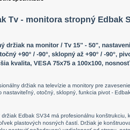
ak Tv - monitora stropný Edbak 
ý držiak na monitor / Tv 15" - 50", nastaven
očný +90° / -90°, sklopný až +90° / -90°, piv
šia kvalita, VESA 75x75 a 100x100, nosnosť
 držiak Edbak SV34 má profesionálnu konštrukciu, kt
ľvek plastových nosných častí. Držiak je konštruo