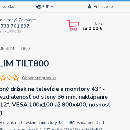
 heuréke
Prihlásenie
EUR
e si rady? Zavolajte.
0
ks
 733 701 897
za
0,00 €
a, 7-14 hod.)
 OMB SLIM TILT800
SLIM TILT800
Ohodnotiť produkt
pný držiak na televízie a monitory 43" -
 vzdialenosť od steny 36 mm, naklápanie
 -12°, VESA 100x100 až 800x400, nosnosť
g
 držiak na televízie a monitory 43" - 85", vzdialenosť od
36 mm, naklápanie 0° / -12°, VESA 100x100 až 800x400,