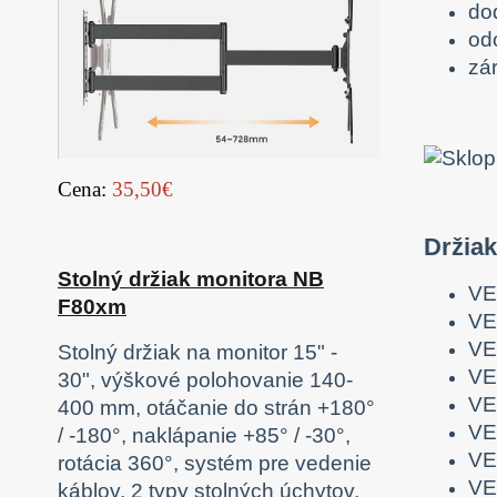
do
od
zá
Cena:
35,50€
Držia
Stolný držiak monitora NB
VE
F80xm
VE
VE
Stolný držiak na monitor 15" -
VE
30", výškové polohovanie 140-
VE
400 mm, otáčanie do strán +180°
VE
/ -180°, naklápanie +85° / -30°,
VE
rotácia 360°, systém pre vedenie
VE
káblov, 2 typy stolných úchytov,