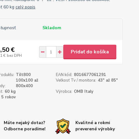
ť 60 kg
celý popis
tupnosť
Skladom
,50 €
Pridať do košíka
31 €
bez DPH
roduktu:
Tilt800
EAN kód:
8016677061291
100x100 až
Veľkosť Tv / monitora:
43" až 85"
dy:
800x400
ť:
60 kg
Výrobca:
OMB Italy
5 rokov
Máte nejaký dotaz?
Kvalitné a rokmi
Odborne poradíme!
preverené výrobky