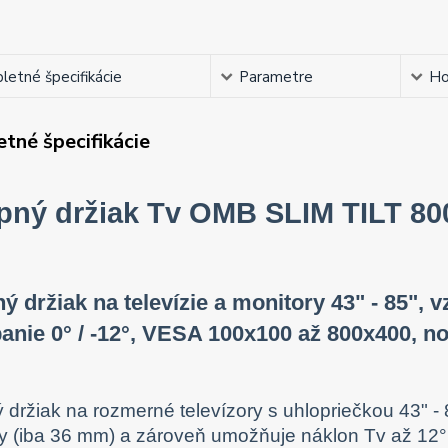
etné špecifikácie
Parametre
Ho
tné špecifikácie
pný držiak Tv OMB SLIM TILT 80
ý držiak na televízie a monitory 43" - 85",
anie 0° / -12°, VESA 100x100 až 800x400, n
 držiak na rozmerné televízory s uhlopriečkou 43" - 
y (iba 36 mm) a zároveň umožňuje náklon Tv až 12