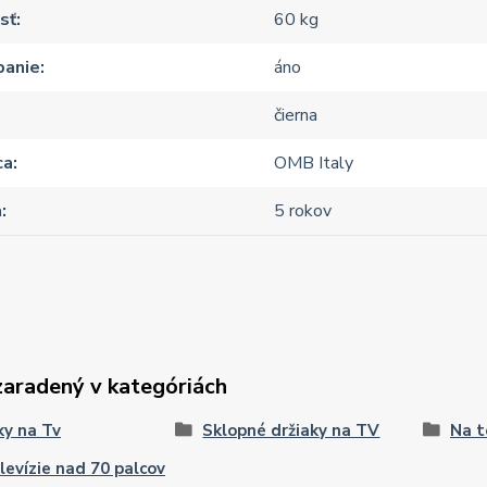
sť
60 kg
panie
áno
čierna
ca
OMB Italy
a
5 rokov
zaradený v kategóriách
ky na Tv
Sklopné držiaky na TV
Na t
levízie nad 70 palcov