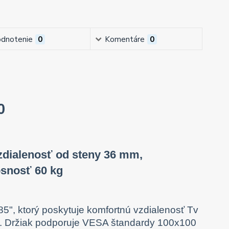
dnotenie
0
Komentáre
0
0
 vzdialenosť od steny 36 mm,
osnosť 60 kg
85", ktorý poskytuje komfortnú vzdialenosť Tv
°. Držiak podporuje VESA štandardy 100x100