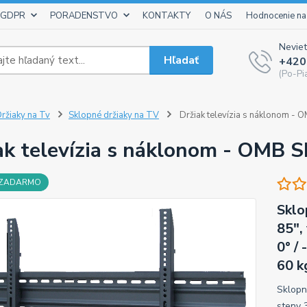
 GDPR
PORADENSTVO
KONTAKTY
O NÁS
Hodnocenie na
Neviet
Hľadať
+420
(Po-Pi
ržiaky na Tv
Sklopné držiaky na TV
Držiak televízia s náklonom -
ak televízia s náklonom - OMB 
 ZADARMO
Sklo
85",
0° /
60 k
Sklopný
steny 