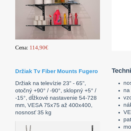
Cena:
114,90€
Techni
Držiak Tv Fiber Mounts Fugero
no
Držiak na televízie 23" - 65",
na
otočný +90° / -90°, sklopný +5° /
vz
-15°, dĺžkové nastavenie 54-728
nák
mm, VESA 75x75 až 400x400,
VE
nosnosť 35 kg
pa
mo