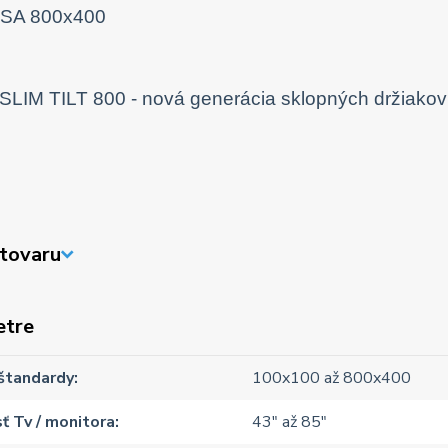
SA 800x400
tovaru
etre
štandardy
100x100 až 800x400
ť Tv / monitora
43" až 85"