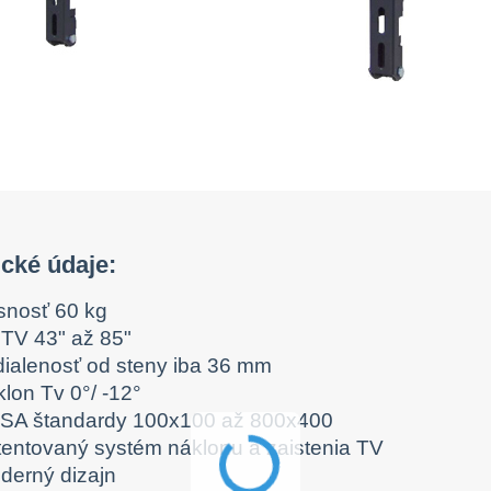
cké údaje:
snosť 60 kg
 TV 43" až 85"
dialenosť od steny iba 36 mm
lon Tv 0°/ -12°
SA štandardy 100x100 až 800x400
tentovaný systém náklonu a zaistenia TV
derný dizajn