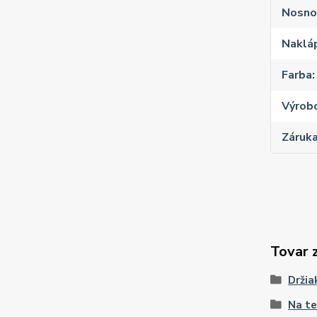
Nosno
Naklá
Farba
Výrob
Záruk
Tovar 
Držia
Na te