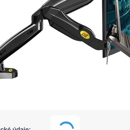
cké údaje: