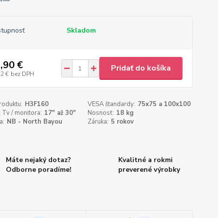
tupnosť
Skladom
,90 €
Pridať do košíka
52 €
bez DPH
roduktu:
H3F160
VESA štandardy:
75x75 a 100x100
 Tv / monitora:
17" až 30"
Nosnosť:
18 kg
a:
NB - North Bayou
Záruka:
5 rokov
Máte nejaký dotaz?
Kvalitné a rokmi
Odborne poradíme!
preverené výrobky