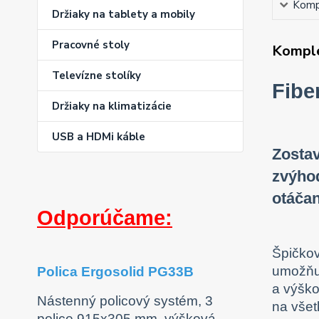
Kompl
Držiaky na tablety a mobily
Pracovné stoly
Komple
Televízne stolíky
Fibe
Držiaky na klimatizácie
USB a HDMi káble
Zostav
zvýhod
otáčan
Odporúčame:
Špičkov
umožňuj
Polica Ergosolid PG33B
a výško
Nástenný policový systém, 3
na všet
police 915x305 mm, výšková