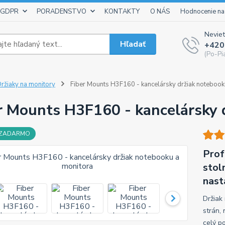
 GDPR
PORADENSTVO
KONTAKTY
O NÁS
Hodnocenie na
Neviet
Hľadať
+420
(Po-Pi
ržiaky na monitory
Fiber Mounts H3F160 - kancelársky držiak notebook
r Mounts H3F160 - kancelársky 
 ZADARMO
Prof
stol
nast
Držiak
strán,
celý p