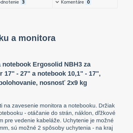
dnotenie
3
Komentáre
0
ku a monitora
a notebook Ergosolid NBH3 za
17" - 27" a notebook 10,1" - 17",
 polohovanie, nosnosť 2x9 kg
ti na zavesenie monitora a notebooku. Držiak
tebooku - otáčanie do strán, náklon, dľžkové
m pre vedenie kabeláže. Uchytenie je možné
 mm, sú možné 2 spôsoby uchytenia - na kraj