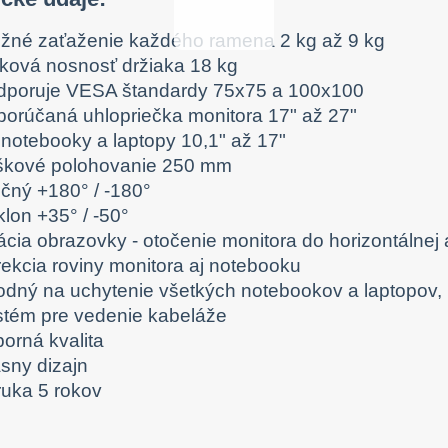
žné zaťaženie každého ramena 2 kg až 9 kg
lková nosnosť držiaka 18 kg
dporuje VESA štandardy 75x75 a 100x100
porúčaná uhlopriečka monitora 17" až 27"
 notebooky a laptopy 10,1" až 17"
škové polohovanie 250 mm
očný +180° / -180°
lon +35° / -50°
ácia obrazovky - otočenie monitora do horizontálnej 
rekcia roviny monitora aj notebooku
odný na uchytenie všetkých notebookov a laptopov,
stém pre vedenie kabeláže
orná kvalita
ásny dizajn
ruka 5 rokov