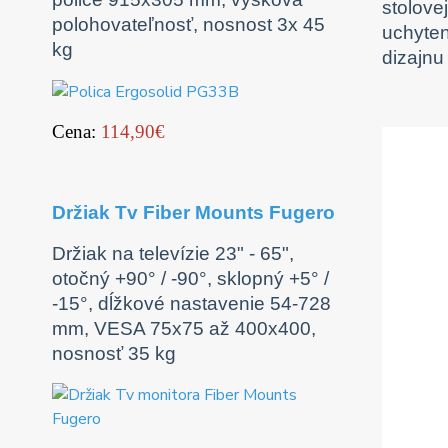
stolove
polohovateľnosť, nosnost 3x 45
uchyten
kg
dizajnu
Cena:
114,90€
Držiak Tv Fiber Mounts Fugero
Držiak na televízie 23" - 65",
otočný +90° / -90°, sklopný +5° /
-15°, dĺžkové nastavenie 54-728
mm, VESA 75x75 až 400x400,
nosnosť 35 kg