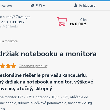
 heuréke
Prihlásenie
EUR
e si rady? Zavolajte.
0
ks
 733 701 897
za
0,00 €
a, 7-14 hod.)
u a monitora
držiak notebooku a monitora
Ohodnotiť produkt
esionálne riešenie pre vašu kanceláriu,
ný držiak na notebook a monitor, výškové
avenie, otočný, sklopný
 na monitor 17" - 27" a notebook 10,1" - 17", otáčanie do
 naklápanie, dľžkové a výškové polohovanie, nosnosť 2x9 kg
opis