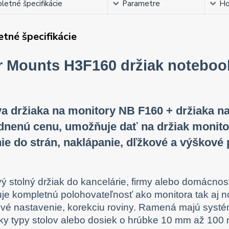
etné špecifikácie
Parametre
Ho
tné špecifikácie
r Mounts H3F160 držiak noteboo
a držiaka na monitory NB F160 + držiaka n
nenú cenu, umožňuje dať na držiak monitor 
ie do strán, naklápanie, dľžkové a výškové
ý stolný držiak do kancelárie, firmy alebo domácnos
e kompletnú polohovateľnosť ako monitora tak aj no
vé nastavenie, korekciu roviny. Ramená majú systé
ky typy stolov alebo dosiek o hrúbke 10 mm až 100