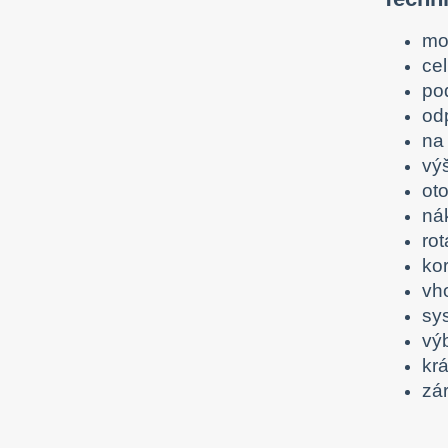
mo
ce
po
od
na
vý
ot
nák
rot
ko
vh
sy
výb
kr
zá