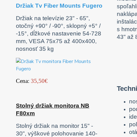
Držiak Tv Fiber Mounts Fugero
spoľahl
naklápa
Držiak na televízie 23" - 65",
inštalá
otočný +90° / -90°, sklopný +5° /
s hmotn
-15°, dĺžkové nastavenie 54-728
43" až 
mm, VESA 75x75 až 400x400,
nosnosť 35 kg
Cena:
35,50€
Techn
no
Stolný držiak monitora NB
po
F80xm
id
po
Stolný držiak na monitor 15" -
otá
30", výškové polohovanie 140-