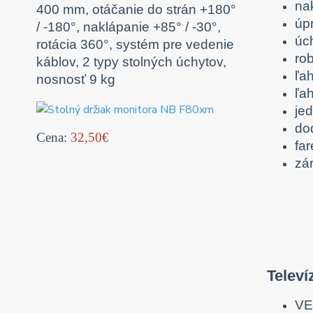
na
400 mm, otáčanie do strán +180°
úp
/ -180°, naklápanie +85° / -30°,
úc
rotácia 360°, systém pre vedenie
ro
káblov, 2 typy stolných úchytov,
ľa
nosnosť 9 kg
ľa
je
do
Cena:
32,50€
fa
zá
Televí
VE