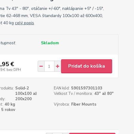
na Tv 43" - 80", otáčanie +/-60°, naklápanie +5° / -15°,
tie 62-468 mm, VESA štandardy 100x100 až 600x400,
ť 40 kg
celý popis
tupnosť
Skladom
,95 €
Pridať do košíka
79 €
bez DPH
roduktu:
Solid-2
EAN kód:
5901597301103
100x100 až
Veľkosť Tv / monitora:
43" až 80"
dy:
200x200
ť:
40 kg
Výrobca:
Fiber Mounts
5 rokov