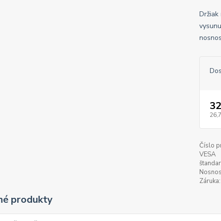
Držiak 
vysunu
nosnos
Dos
32
26,
Číslo p
VESA
štandar
Nosnos
Záruka:
é produkty