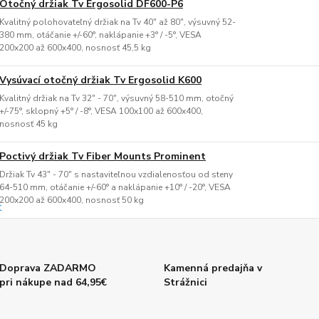
Otočný držiak Tv Ergosolid DF600-P6
Kvalitný polohovateľný držiak na Tv 40" až 80", výsuvný 52-
380 mm, otáčanie +/-60°, naklápanie +3° / -5°, VESA
200x200 až 600x400, nosnosť 45,5 kg
Vysúvací otočný držiak Tv Ergosolid K600
Kvalitný držiak na Tv 32" - 70", výsuvný 58-510 mm, otočný
+/-75°, sklopný +5° / -8°, VESA 100x100 až 600x400,
nosnosť 45 kg
Poctivý držiak Tv Fiber Mounts Prominent
Držiak Tv 43" - 70" s nastaviteľnou vzdialenosťou od steny
64-510 mm, otáčanie +/-60° a naklápanie +10° / -20°, VESA
200x200 až 600x400, nosnosť 50 kg
Doprava ZADARMO
Kamenná predajňa v
pri nákupe nad 64,95€
Strážnici