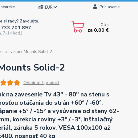
 heuréke
Prihlásenie
EUR
e si rady? Zavolajte.
0
ks
 733 701 897
za
0,00 €
a, 7-14 hod.)
k na Tv Fiber Mounts Solid-2
 Mounts Solid-2
Ohodnotiť produkt
ak na zavesenie Tv 43" - 80" na stenu s
osťou otáčania do strán +60° / -60°,
ápanie +5° / -15° a vysúvanie od steny 62-
mm, korekcia roviny +3° / -3°, inštalačný
riál, záruka 5 rokov, VESA 100x100 až
400, nosnosť 40 kg