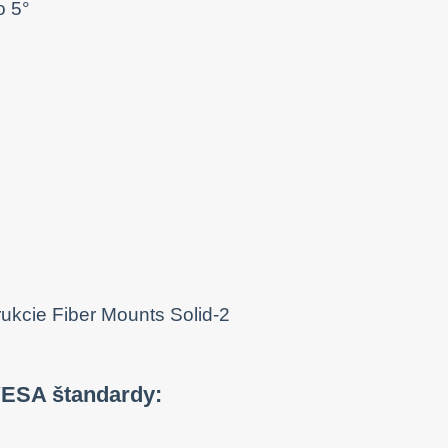
o 5°
 VESA štandardy: