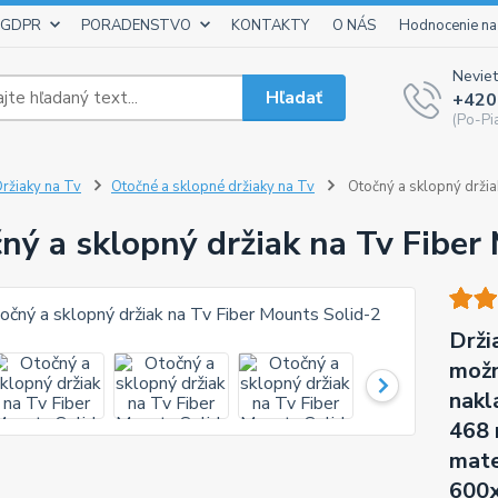
 GDPR
PORADENSTVO
KONTAKTY
O NÁS
Hodnocenie na
Neviet
Hľadať
+420
(Po-Pi
ržiaky na Tv
Otočné a sklopné držiaky na Tv
Otočný a sklopný držia
ný a sklopný držiak na Tv Fiber
Drži
možn
nakl
468 
mate
600x