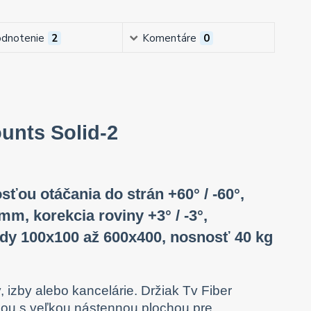
dnotenie
2
Komentáre
0
ounts Solid-2
sťou otáčania do strán +60° / -60°,
mm, korekcia roviny +3° / -3°,
rdy 100x100 až 600x400, nosnosť 40 kg
 izby alebo kancelárie. Držiak Tv Fiber
iou s veľkou nástennou plochou pre