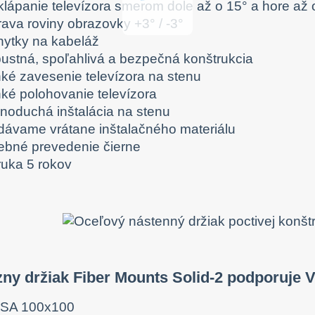
klápanie televízora smerom dole až o 15° a hore až 
rava roviny obrazovky +3° / -3°
hytky na kabeláž
bustná, spoľahlivá a bezpečná konštrukcia
hké zavesenie televízora na stenu
hké polohovanie televízora
dnoduchá inštalácia na stenu
dávame vrátane inštalačného materiálu
rebné prevedenie čierne
ruka 5 rokov
zny držiak Fiber Mounts Solid-2 podporuje
SA 100x100