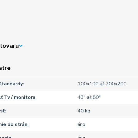
tovaru
etre
štandardy
100x100 až 200x200
ť Tv / monitora
43" až 80"
sť
40 kg
ie do strán
áno