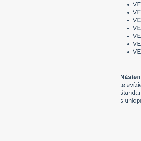
VE
VE
VE
VE
VE
VE
VE
Násten
televíz
štandar
s uhlop