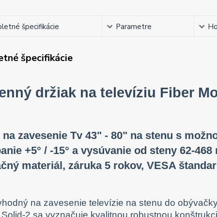
etné špecifikácie
Parametre
Ho
tné špecifikácie
enný držiak na televíziu Fiber M
 na zavesenie Tv 43" - 80" na stenu s možno
anie +5° / -15° a vysúvanie od steny 62-468 
ačný materiál, záruka 5 rokov, VESA štanda
vhodný na zavesenie televízie na stenu do obývačky,
Solid-2 sa vyznačuje kvalitnou robustnou konštrukc