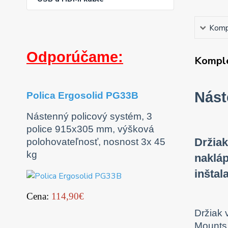
Kompl
Odporúčame:
Komple
Nást
Polica Ergosolid PG33B
Nástenný policový systém, 3
police 915x305 mm, výšková
Držiak
polohovateľnosť, nosnost 3x 45
kg
nakláp
inštal
Cena:
114,90€
Držiak 
Mounts 