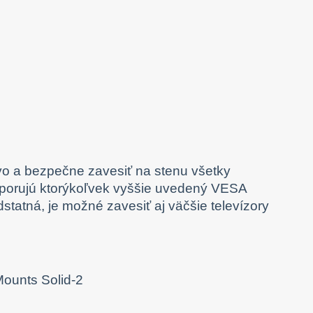
o a bezpečne zavesiť na stenu všetky
odporujú ktorýkoľvek vyššie uvedený VESA
dstatná, je možné zavesiť aj väčšie televízory