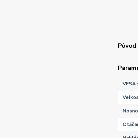
Pôvod 
Param
VESA 
Veľkos
Nosno
Otáčan