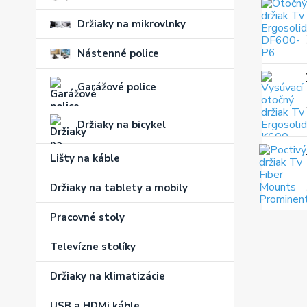
Držiaky na mikrovlnky
Nástenné police
Garážové police
Držiaky na bicykel
Lišty na káble
Držiaky na tablety a mobily
Pracovné stoly
Televízne stolíky
Držiaky na klimatizácie
USB a HDMi káble