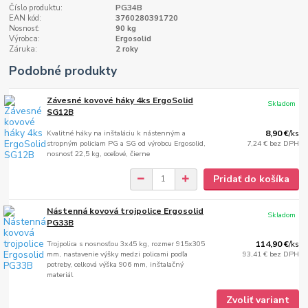
Číslo produktu:
PG34B
EAN kód:
3760280391720
Nosnosť:
90 kg
Výrobca:
Ergosolid
Záruka:
2 roky
Podobné produkty
Závesné kovové háky 4ks ErgoSolid
Skladom
SG12B
Kvalitné háky na inštaláciu k nástenným a
8,90 €
/
ks
stropným policiam PG a SG od výrobcu Ergosolid,
7,24 €
bez DPH
nosnosť 22,5 kg, oceľové, čierne
Pridať do košíka
Nástenná kovová trojpolice Ergosolid
Skladom
PG33B
Trojpolica s nosnosťou 3x45 kg, rozmer 915x305
114,90 €
/
ks
mm, nastavenie výšky medzi policami podľa
93,41 €
bez DPH
potreby, celková výška 906 mm, inštalačný
materiál
Zvoliť variant