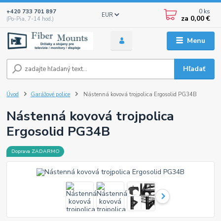
0
ks
+420 733 701 897
EUR
za
0,00 €
(Po-Pia, 7-14 hod.)
Menu
Hľadať
Úvod
Garážové police
Nástenná kovová trojpolica Ergosolid PG34B
Nástenná kovová trojpolica
Ergosolid PG34B
Doprava ZADARMO