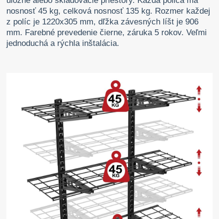
úložné alebo skladovacie priestory. Každá polica má
nosnosť 45 kg, celková nosnosť 135 kg. Rozmer každej
z políc je 1220x305 mm, dľžka závesných líšt je 906
mm. Farebné prevedenie čierne, záruka 5 rokov. Veľmi
jednoduchá a rýchla inštalácia.