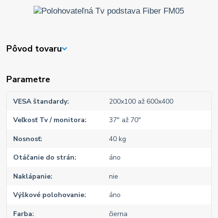
Pôvod tovaru
Parametre
VESA štandardy
200x100 až 600x400
Veľkosť Tv / monitora
37" až 70"
Nosnosť
40 kg
Otáčanie do strán
áno
Naklápanie
nie
Výškové polohovanie
áno
Farba
čierna