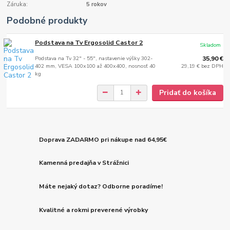
Záruka:
5 rokov
Podobné produkty
Podstava na Tv Ergosolid Castor 2
Skladom
Podstava na Tv 32" - 55", nastavenie výšky 302-
35,90 €
402 mm, VESA 100x100 až 400x400, nosnosť 40
29,19 €
bez DPH
kg
Pridať do košíka
Doprava ZADARMO pri nákupe nad 64,95€
Kamenná predajňa v Strážnici
Máte nejaký dotaz? Odborne poradíme!
Kvalitné a rokmi preverené výrobky