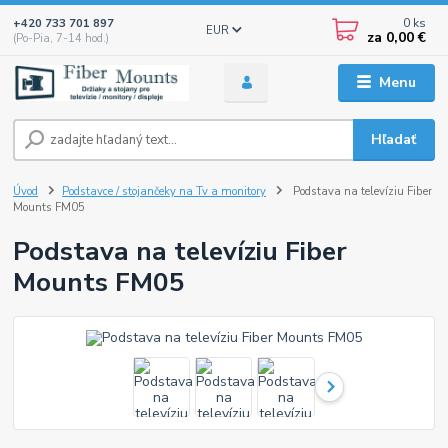
0
ks
+420 733 701 897
EUR
za
0,00 €
(Po-Pia, 7-14 hod.)
Menu
Hľadať
Úvod
Podstavce / stojančeky na Tv a monitory
Podstava na televíziu Fiber
Mounts FM05
Podstava na televíziu Fiber
Mounts FM05