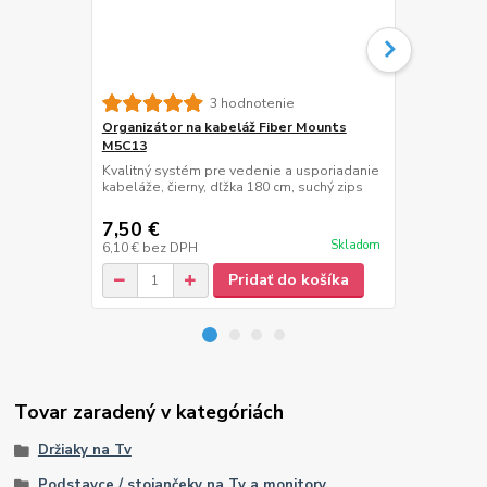
3 hodnotenie
Organizátor na kabeláž Fiber Mounts
Organizátor
M5C13
M5C13 stri
Kvalitný systém pre vedenie a usporiadanie
Kvalitný sys
kabeláže, čierny, dľžka 180 cm, suchý zips
kabeláže, st
zips
7,50 €
7,50 €
/
ks
Skladom
6,10 €
bez DPH
6,10 €
bez D
Pridať do košíka
Tovar zaradený v kategóriách
Držiaky na Tv
Podstavce / stojančeky na Tv a monitory