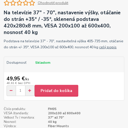
Ohodnotiť produkt
Na televízie 37" - 70", nastavenie výšky, otáčanie
do strán +35° / -35°, sklenená podstava
420x280x8 mm, VESA 200x100 až 600x400,
nosnosť 40 kg
Podstava na televízie 37" - 70", nastaviteľná výška 405-735 mm, otáčanie
do strán +/- 35°, VESA 200x100 až 600x400, nosnosť 40 kg
celý popis
Dostupnosť
Skladom
49,95 €
/
ks
40,61 €
bez DPH
Pridať do košíka
Číslo produktu:
FM05
VESA štandardy:
200x100 až 600x400
Veľkosť Tv / monitora:
37" až 70"
Nosnosť:
40 kg
Výrobca:
Fiber Mounts