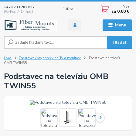
0
ks
+420 733 701 897
EUR
za
0,00 €
(Po-Pia, 7-14 hod.)
Menu
Hľadať
Úvod
Podstavce / stojančeky na Tv a monitory
Podstavec na televíziu
OMB TWIN55
Podstavec na televíziu OMB
TWIN55