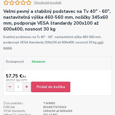
Ohodnotiť produkt
Veľmi pevný a stabilný podstavec na Tv 40" - 60",
nastaviteľná výška 460-560 mm, nožičky 345x60
mm, podporuje VESA štandardy 200x100 až
600x400, nosnosť 30 kg
Kvalitný podstavec na Tv 40" - 60", nastaviteľná výška 460-560 mm,
podporuje VESA štandardy 200x100 až 600x400, nosnosť 30 kg
celý
popis
Dostupnosť
Skladom
57,75 €
/
ks
46,95 €
bez DPH
Pridať do košíka
Číslo produktu:
TWIN55
EAN kód:
8016677070415
VESA štandardy:
100x100 až 600x400
Veľkosť Tv / monitora:
40" až 60"