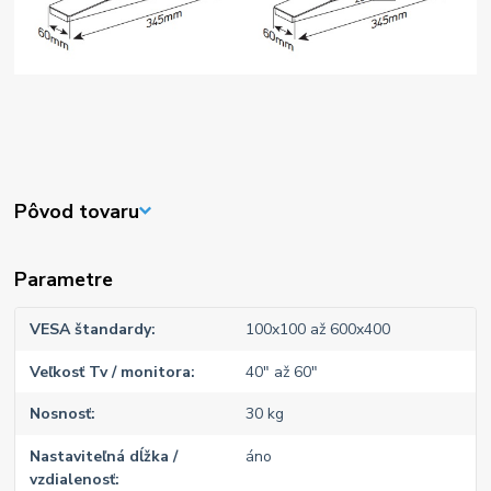
Pôvod tovaru
Parametre
VESA štandardy
100x100 až 600x400
Veľkosť Tv / monitora
40" až 60"
Nosnosť
30 kg
Nastaviteľná dĺžka /
áno
vzdialenosť