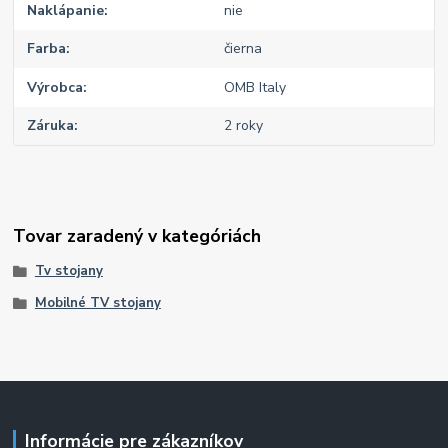
Naklápanie
nie
Farba
čierna
Výrobca
OMB Italy
Záruka
2 roky
Tovar zaradený v kategóriách
Tv stojany
Mobilné TV stojany
Informácie pre zákazníkov