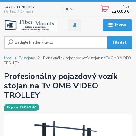
0
ks
+420 733 701 897
EUR
za
0,00 €
(Po-Pia, 7-14 hod.)
Menu
Hľadať
Úvod
Tv stojany
Profesionálny pojazdový vozík stojan na Tv OMB VIDEO
TROLLEY
Profesionálny pojazdový vozík
stojan na Tv OMB VIDEO
TROLLEY
Doprava ZADARMO