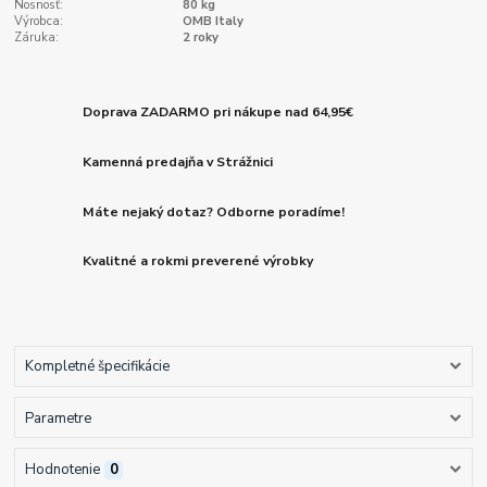
Nosnosť:
80 kg
Výrobca:
OMB Italy
Záruka:
2 roky
Doprava ZADARMO pri nákupe nad 64,95€
Kamenná predajňa v Strážnici
Máte nejaký dotaz? Odborne poradíme!
Kvalitné a rokmi preverené výrobky
Kompletné špecifikácie
Parametre
Hodnotenie
0