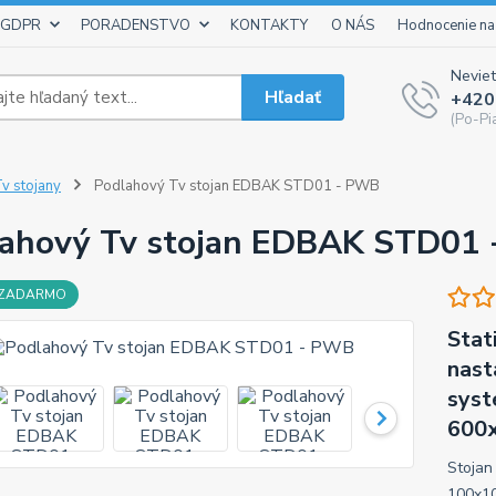
 GDPR
PORADENSTVO
KONTAKTY
O NÁS
Hodnocenie na
Neviet
Hľadať
+420
(Po-Pi
v stojany
Podlahový Tv stojan EDBAK STD01 - PWB
ahový Tv stojan EDBAK STD01
 ZADARMO
Stat
nast
syst
600x
Stojan
100x10