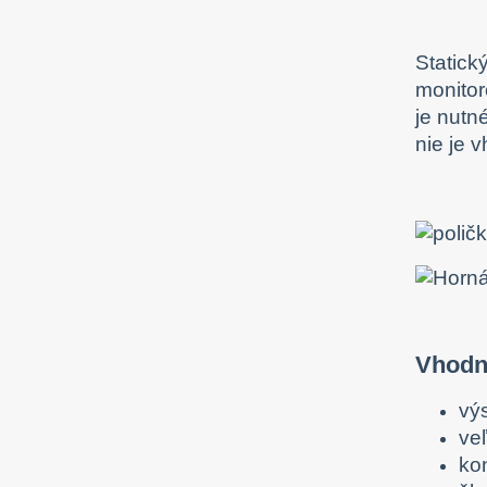
Statick
monitor
je nutn
nie je 
Vhodné
vý
veľ
ko