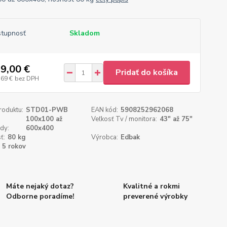
tupnosť
Skladom
9,00 €
Pridať do košíka
,69 €
bez DPH
roduktu:
STD01-PWB
EAN kód:
5908252962068
100x100 až
Veľkosť Tv / monitora:
43" až 75"
dy:
600x400
ť:
80 kg
Výrobca:
Edbak
5 rokov
Máte nejaký dotaz?
Kvalitné a rokmi
Odborne poradíme!
preverené výrobky