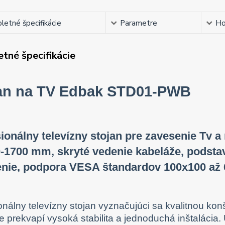
etné špecifikácie
Parametre
Ho
tné špecifikácie
an na TV Edbak STD01-PWB
ionálny televízny stojan pre zavesenie Tv a
-1700 mm, skryté vedenie kabeláže, podstav
enie, podpora VESA štandardov 100x100 až 
onálny televízny stojan vyznačujúci sa kvalitnou k
e prekvapí vysoká stabilita a jednoduchá inštalácia