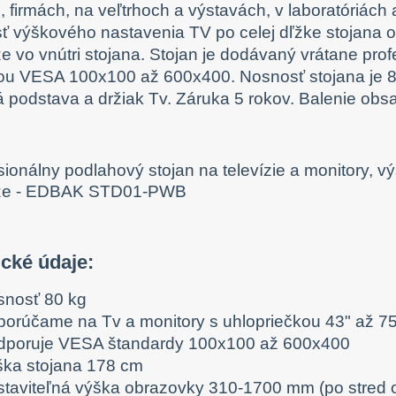
, firmách, na veľtrhoch a výstavách, v laboratóriác
 výškového nastavenia TV po celej dľžke stojana 
e vo vnútri stojana. Stojan je dodávaný vrátane p
u VESA 100x100 až 600x400. Nosnosť stojana je 8
vá podstava a držiak Tv. Záruka 5 rokov. Balenie obsa
cké údaje:
snosť 80 kg
porúčame na Tv a monitory s uhlopriečkou 43" až 75
dporuje VESA štandardy 100x100 až 600x400
ška stojana 178 cm
staviteľná výška obrazovky 310-1700 mm (po stred