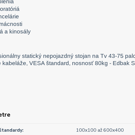
olenia
oratóriá
ncelárie
mácnosti
á a kinosály
etre
štandardy
100x100 až 600x400