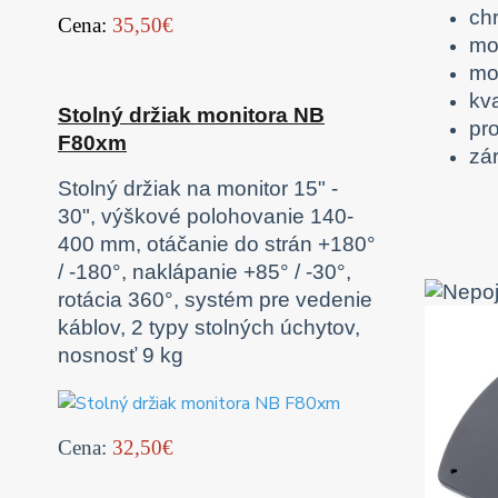
ch
Cena:
35,50€
mo
mo
kv
Stolný držiak monitora NB
pro
F80xm
zá
Stolný držiak na monitor 15" -
30", výškové polohovanie 140-
400 mm, otáčanie do strán +180°
/ -180°, naklápanie +85° / -30°,
rotácia 360°, systém pre vedenie
káblov, 2 typy stolných úchytov,
nosnosť 9 kg
Cena:
32,50€