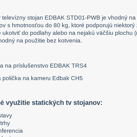
ý televízny stojan EDBAK STD01-PWB je vhodný na z
ov s hmotnosťou do 80 kg, ktoré podporujú niektor
é ukotviť do podlahy alebo na nejakú väčšiu plochu (
vhodný na použitie bez kotvenia.
 využitie statických tv stojanov:
stavy
trhy
nferencia