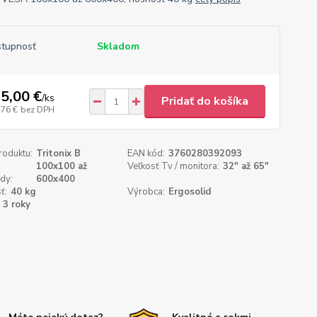
tupnosť
Skladom
5,00 €
/
ks
Pridať do košíka
,76 €
bez DPH
roduktu:
Tritonix B
EAN kód:
3760280392093
100x100 až
Veľkosť Tv / monitora:
32" až 65"
dy:
600x400
ť:
40 kg
Výrobca:
Ergosolid
3 roky