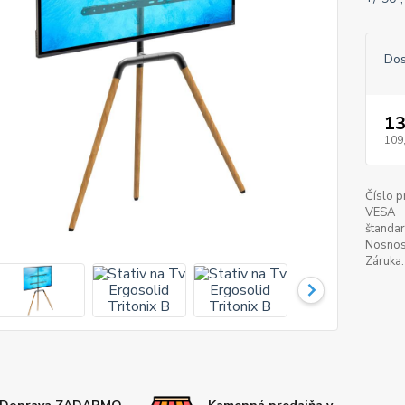
Dos
13
109
Číslo p
VESA
štandar
Nosnos
Záruka: