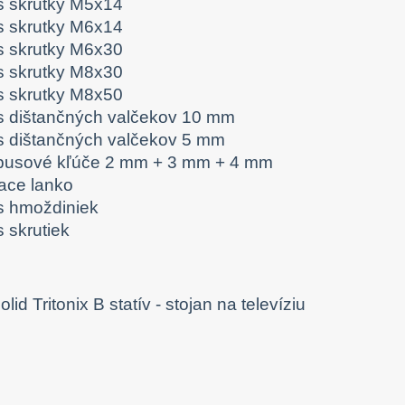
s skrutky M5x14
s skrutky M6x14
s skrutky M6x30
s skrutky M8x30
s skrutky M8x50
s dištančných valčekov 10 mm
s dištančných valčekov 5 mm
busové kľúče 2 mm + 3 mm + 4 mm
iace lanko
s hmoždiniek
 skrutiek