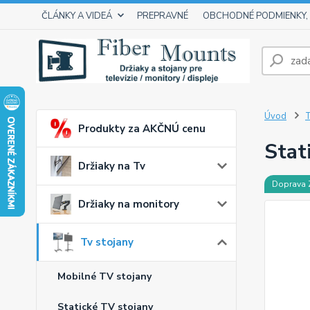
ČLÁNKY A VIDEÁ
PREPRAVNÉ
OBCHODNÉ PODMIENKY,
Úvod
T
Produkty za AKČNÚ cenu
Stat
Držiaky na Tv
Doprava
Držiaky na monitory
Tv stojany
Mobilné TV stojany
Statické TV stojany