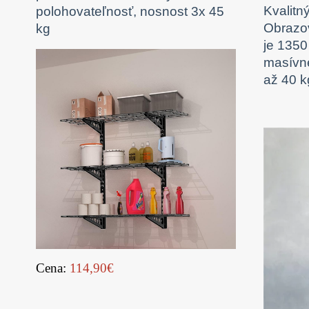
Kvalitn
polohovateľnosť, nosnost 3x 45
Obrazov
kg
je 1350
masívne
až 40 k
Cena:
114,90€