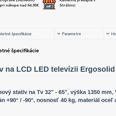
Doprava ZADARMO
Kamenná predajňa v
pri nákupe nad 64,95€
Strážnici
etné špecifikácie
Parametre
Ho
tné špecifikácie
ív na LCD LED televízii Ergosolid
ový statív na Tv 32" - 65", výška 1350 mm,
án +90° / -90°, nosnosť 40 kg, materiál oceľ