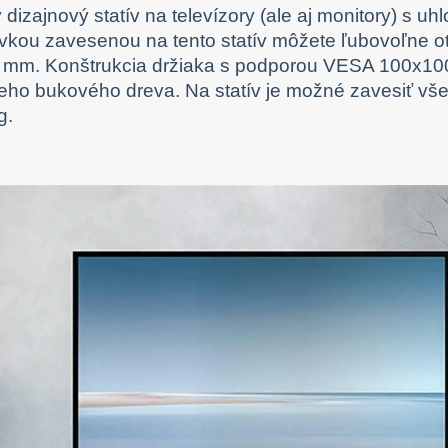
ý dizajnový statív na televízory (ale aj monitory) s 
kou zavesenou na tento statív môžete ľubovoľne otáč
 mm. Konštrukcia držiaka s podporou VESA 100x100 
ho bukového dreva. Na statív je možné zavesiť vše
g.