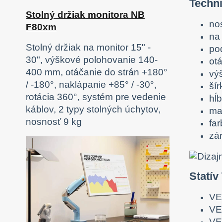
Techn
Stolný držiak monitora NB
no
F80xm
na 
Stolný držiak na monitor 15" -
po
30", výškové polohovanie 140-
ot
400 mm, otáčanie do strán +180°
vý
/ -180°, naklápanie +85° / -30°,
ší
rotácia 360°, systém pre vedenie
hĺ
káblov, 2 typy stolných úchytov,
ma
nosnosť 9 kg
fa
zá
Statív
VE
VE
VE