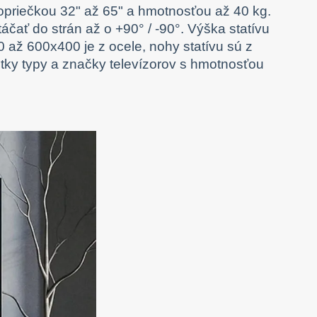
uhlopriečkou 32" až 65" a hmotnosťou až 40 kg.
ať do strán až o +90° / -90°. Výška statívu
až 600x400 je z ocele, nohy statívu sú z
tky typy a značky televízorov s hmotnosťou