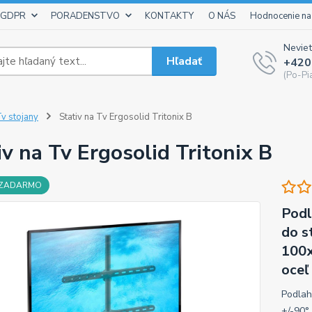
 GDPR
PORADENSTVO
KONTAKTY
O NÁS
Hodnocenie na
Neviet
Hľadať
+420
(Po-Pi
v stojany
Stativ na Tv Ergosolid Tritonix B
iv na Tv Ergosolid Tritonix B
 ZADARMO
Podl
do s
100x
oceľ
Podlah
+/-90°