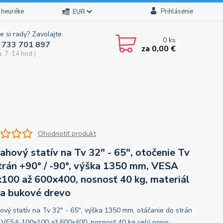
 heuréke
Prihlásenie
EUR
e si rady? Zavolajte.
0
ks
 733 701 897
za
0,00 €
a, 7-14 hod.)
Ohodnotiť produkt
ahový statív na Tv 32" - 65", otočenie Tv
trán +90° / -90°, výška 1350 mm, VESA
100 až 600x400, nosnosť 40 kg, materiál
 a bukové drevo
ový statív na Tv 32" - 65", výška 1350 mm, otáčanie do strán
, VESA 100x100 až 600x400, nosnosť 40 kg
celý popis