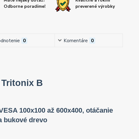
Máte nejaký dotaz?
Kvalitné a rokmi
Odborne poradíme!
preverené výrobky
dnotenie
0
Komentáre
0
 Tritonix B
 VESA 100x100 až 600x400, otáčanie
 a bukové drevo