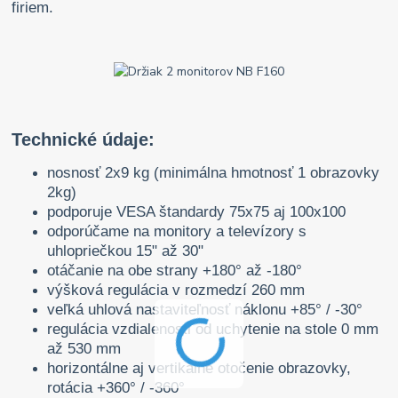
firiem.
Technické údaje:
nosnosť 2x9 kg (minimálna hmotnosť 1 obrazovky
2kg)
podporuje VESA štandardy 75x75 aj 100x100
odporúčame na monitory a televízory s
uhlopriečkou 15" až 30"
otáčanie na obe strany +180° až -180°
výšková regulácia v rozmedzí 260 mm
veľká uhlová nastaviteľnosť náklonu +85° / -
30°
regulácia vzdialenosti od uchytenie na stole 0 mm
až 530 mm
horizontálne aj vertikálne otočenie obrazovky,
rotácia +360° / -360°