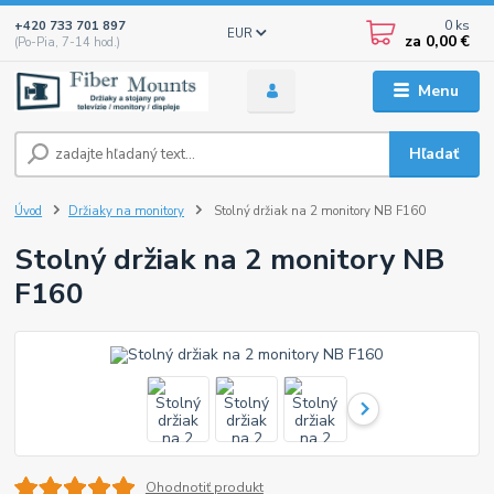
0
ks
+420 733 701 897
EUR
za
0,00 €
(Po-Pia, 7-14 hod.)
Menu
Hľadať
Úvod
Držiaky na monitory
Stolný držiak na 2 monitory NB F160
Stolný držiak na 2 monitory NB
F160
Ohodnotiť produkt