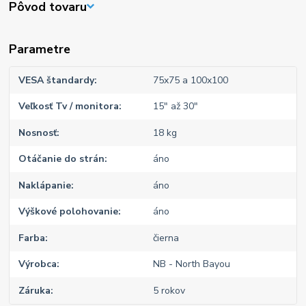
Pôvod tovaru
Parametre
VESA štandardy
75x75 a 100x100
Veľkosť Tv / monitora
15" až 30"
Nosnosť
18 kg
Otáčanie do strán
áno
Naklápanie
áno
Výškové polohovanie
áno
Farba
čierna
Výrobca
NB - North Bayou
Záruka
5 rokov