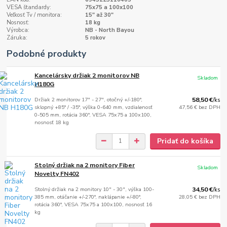
VESA štandardy:
75x75 a 100x100
Veľkosť Tv / monitora:
15" až 30"
Nosnosť:
18 kg
Výrobca:
NB - North Bayou
Záruka:
5 rokov
Podobné produkty
Kancelársky držiak 2 monitorov NB
Skladom
H180G
Držiak 2 monitorov 17" - 27", otočný +/-180°,
58,50 €
/
ks
sklopný +85° / -35°, výška 0-640 mm, vzdialenosť
47,56 €
bez DPH
0-505 mm, rotácia 360°, VESA 75x75 a 100x100,
nosnosť 18 kg
Pridať do košíka
Stolný držiak na 2 monitory Fiber
Skladom
Novelty FN402
Stolný držiak na 2 monitory 10" - 30", výška 100-
34,50 €
/
ks
385 mm, otáčanie +/-270°, naklápanie +/-80°,
28,05 €
bez DPH
rotácia 360°, VESA 75x75 a 100x100, nosnosť 16
kg