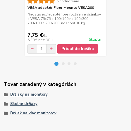
5 hodnotenie
VESA adaptér Fiber Mounts VESA200
Organizátor
M5C13
Nadstavec / adaptér pre rozšírenie držiakov
s VESA 75x75 a 100x100 na 100x200,
Kvalitný sys
200x100 a 200x200, nosnosť 30 kg
kabeláže, či
7,75 €
7,50 €
/
ks
Skladom
6,30 €
bez DPH
6,10 €
bez D
Pridať do košíka
Tovar zaradený v kategóriách
Držiaky na monitory
Stolné držiaky
Držiak na viac monitorov