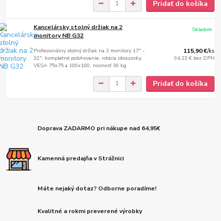
Pridať do košíka
Kancelársky stolný držiak na 2
Skladom
monitory NB G32
Profesionálny stolný držiak na 2 monitory 17" -
115,90 €
/
ks
32", kompletné polohovanie, rotácia obrazovky,
94,23 €
bez DPH
VESA 75x75 a 100x100, nosnosť 30 kg
Pridať do košíka
Doprava ZADARMO pri nákupe nad 64,95€
Kamenná predajňa v Strážnici
Máte nejaký dotaz? Odborne poradíme!
Kvalitné a rokmi preverené výrobky