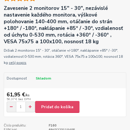
Zavesenie 2 monitorov 15" - 30", nezávislé
nastavenie každého monitora, výškové
polohovanie 140-400 mm, otáčanie do strán
+180° / -180°, naklápanie +85° / -30°, vzdialenosť
od úchytu 0-530 mm, rotácia +360° / -360° ,
VESA 75x75 a 100x100, nosnosť 18 kg
Držiak 2 monitorov 15" - 30", otáčanie +/-180°, naklápanie +85° / -30°,
vzdialenosť 0-530 mm, rotácia 360°, VESA 75x75 a 100x100, nosnosť 18
kg
celý popis
Dostupnosť
Skladom
61,95 €
/
ks
50,37 €
bez DPH
Pridať do košíka
Číslo produktu:
F160
EAN kód:
6943223110405