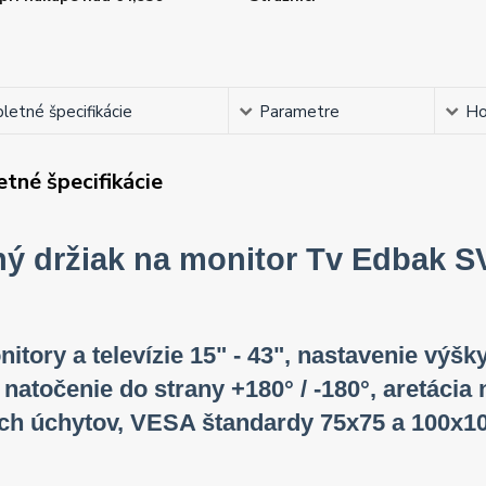
etné špecifikácie
Parametre
Ho
tné špecifikácie
ný držiak na monitor Tv Edbak S
itory a televízie 15" - 43", nastavenie výš
, natočenie do strany +180° / -180°, aretáci
ch úchytov, VESA štandardy 75x75 a 100x1