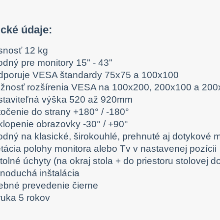
cké údaje:
snosť 12 kg
odný pre monitory 15" - 43"
dporuje VESA štandardy 75x75 a 100x100
žnosť rozšírenia VESA na 100x200, 200x100 a 20
staviteľná výška 520 až 920mm
točenie do strany +180° / -180°
klopenie obrazovky -30° / +90°
dný na klasické, širokouhlé, prehnuté aj dotykové m
tácia polohy monitora alebo Tv v nastavenej pozícii
tolné úchyty (na okraj stola + do priestoru stolovej d
dnoduchá inštalácia
rebné prevedenie čierne
ruka 5 rokov