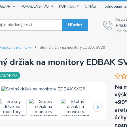
 GDPR
PORADENSTVO
KONTAKTY
O NÁS
Hodnocenie na
Neviet
Hľadať
+420
(Po-Pi
ržiaky na monitory
Stolný držiak na monitory EDBAK SV29
ný držiak na monitory EDBAK S
 ZADARMO
Na m
výšk
+90°
aret
úchy
nosn