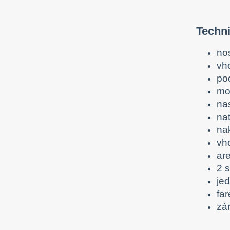
Techni
no
vh
po
mo
na
na
na
vho
are
2 s
je
fa
zá