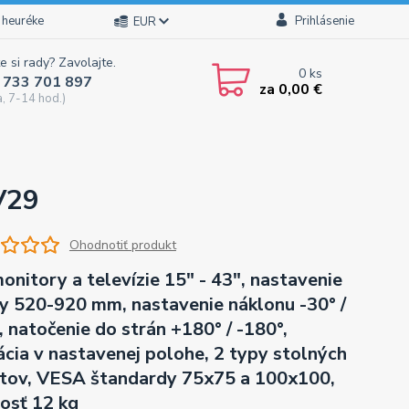
 heuréke
Prihlásenie
EUR
e si rady? Zavolajte.
0
ks
 733 701 897
za
0,00 €
a, 7-14 hod.)
V29
Ohodnotiť produkt
onitory a televízie 15" - 43", nastavenie
y 520-920 mm, nastavenie náklonu -30° /
, natočenie do strán +180° / -180°,
ácia v nastavenej polohe, 2 typy stolných
tov, VESA štandardy 75x75 a 100x100,
osť 12 kg