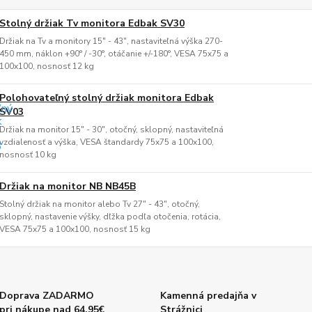
Stolný držiak Tv monitora Edbak SV30
Držiak na Tv a monitory 15" - 43", nastaviteľná výška 270-
450 mm, náklon +90° / -30°, otáčanie +/-180°, VESA 75x75 a
100x100, nosnosť 12 kg
Polohovateľný stolný držiak monitora Edbak
SV03
Držiak na monitor 15" - 30", otočný, sklopný, nastaviteľná
vzdialenosť a výška, VESA štandardy 75x75 a 100x100,
nosnosť 10 kg
Držiak na monitor NB NB45B
Stolný držiak na monitor alebo Tv 27" - 43", otočný,
sklopný, nastavenie výšky, dľžka podľa otočenia, rotácia,
VESA 75x75 a 100x100, nosnosť 15 kg
Doprava ZADARMO
Kamenná predajňa v
pri nákupe nad 64,95€
Strážnici