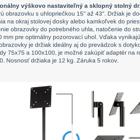
ionálny výškovo nastaviteľný a sklopný stolný dr
ú obrazovku s uhlopriečkou 15" až 43". Držiak je 
ia na okraj stolovej dosky alebo kamkoľvek do pries
nie obrazovky do potrebného uhla, natočenie do str
 mm pre optimálny pozorovací uhol. Vďaka vynikajúce
obrazovky je držiak ideálny aj do prevádzok s dot
dy 75x75 a 100x100, je možné zakúpiť adaptér na 
. Nosnosť držiaka je 12 kg. Záruka 5 rokov.