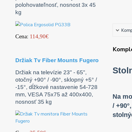
polohovateľnosť, nosnost 3x 45
kg
Kompl
Cena:
114,90€
Komple
Držiak Tv Fiber Mounts Fugero
Stol
Držiak na televízie 23" - 65",
otočný +90° / -90°, sklopný +5° /
-15°, dĺžkové nastavenie 54-728
mm, VESA 75x75 až 400x400,
Na mon
nosnosť 35 kg
/ +90°
stolný