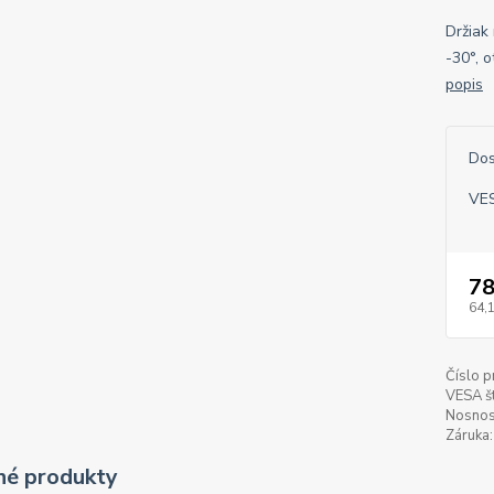
Držiak
-30°, 
popis
Dos
VES
78
64,
Číslo p
VESA š
Nosnos
Záruka:
é produkty