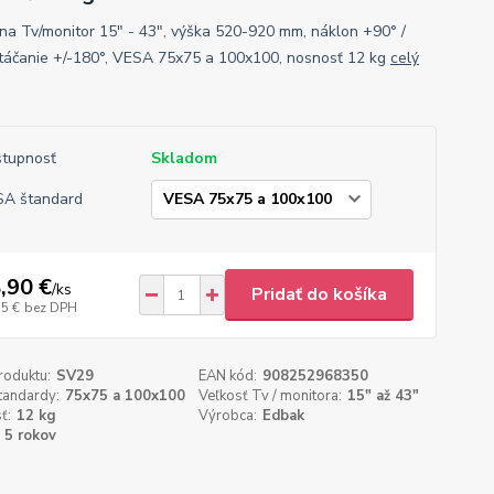
 na Tv/monitor 15" - 43", výška 520-920 mm, náklon +90° /
otáčanie +/-180°, VESA 75x75 a 100x100, nosnosť 12 kg
celý
tupnosť
Skladom
A štandard
,90 €
/
ks
Pridať do košíka
15 €
bez DPH
roduktu:
SV29
EAN kód:
908252968350
tandardy:
75x75 a 100x100
Veľkosť Tv / monitora:
15" až 43"
ť:
12 kg
Výrobca:
Edbak
5 rokov