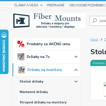
ČLÁNKY A VIDEÁ
PREPRAVNÉ
OBCHODNÉ PODMIENKY,
Úvod
D
Produkty za AKČNÚ cenu
Stol
Držiaky na Tv
Doprava
Držiaky na monitory
Stolné držiaky
Nástenné držiaky
Stropné držiaky na monitory