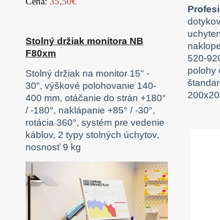
Cena:
35,50€
Profes
dotykov
uchyten
Stolný držiak monitora NB
naklope
F80xm
520-920
polohy 
Stolný držiak na monitor 15" -
štandar
30", výškové polohovanie 140-
200x200
400 mm, otáčanie do strán +180°
/ -180°, naklápanie +85° / -30°,
rotácia 360°, systém pre vedenie
káblov, 2 typy stolných úchytov,
nosnosť 9 kg