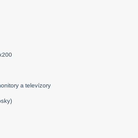
0x200
onitory a televízory
osky)