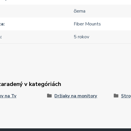
čierna
ca
Fiber Mounts
a
5 rokov
zaradený v kategóriách
ky na Tv
Držiaky na monitory
Stro