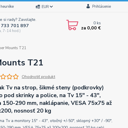
 heuréke
Prihlásenie
EUR
e si rady? Zavolajte.
0
ks
 733 701 897
za
0,00 €
a, 7-14 hod.)
iber Mounts T21
 Mounts T21
Ohodnotiť produkt
ak Tv na strop, šikmé steny (podkrovky)
o pod skrinky a police, na Tv 15" - 43",
a 150-290 mm, naklápanie, VESA 75x75 až
200, nosnosť 20 kg
na Tv a monitory 15" - 43", otočný +/-50°, sklopný +30° / -90°,
150-290 mm, VESA 75x75 až 200x200, nosnosť 20 kg
celý