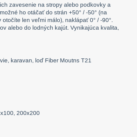
na ich zavesenie na stropy alebo podkovky a
možné ho otáčať do strán +50° / -50° (na
točíte len veľmi málo), naklápať 0° / -90°.
v alebo do lodných kajút. Vynikajúca kvalita,
0x100, 200x200