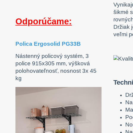
Vynikaj
šikmé s
rovných
Odporúčame:
Držiak 
veľmi p
Polica Ergosolid PG33B
Nástenný policový systém, 3
police 915x305 mm, výšková
polohovateľnosť, nosnost 3x 45
kg
Techn
Dr
Na 
Ma
Poc
No
Na