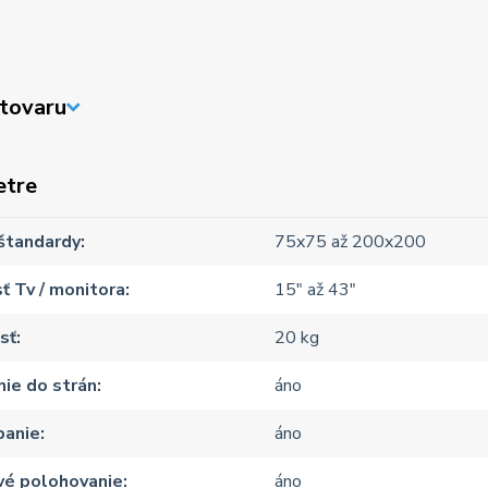
tovaru
etre
štandardy
75x75 až 200x200
ť Tv / monitora
15" až 43"
sť
20 kg
ie do strán
áno
panie
áno
vé polohovanie
áno