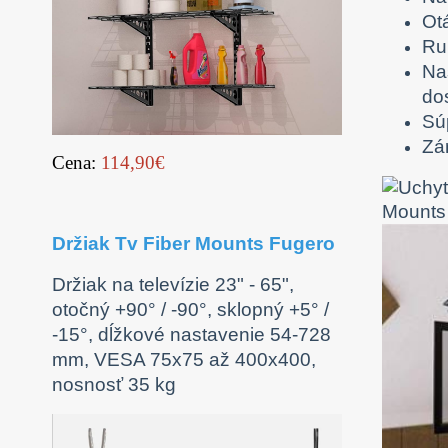
Otá
Ru
Na
dos
Súp
Zá
Cena:
114,90€
Držiak Tv Fiber Mounts Fugero
Držiak na televízie 23" - 65",
otočný +90° / -90°, sklopný +5° /
-15°, dĺžkové nastavenie 54-728
mm, VESA 75x75 až 400x400,
nosnosť 35 kg