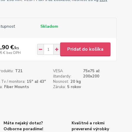
tupnosť
Skladom
,90 €
/
ks
Pridať do košíka
95 €
bez DPH
roduktu:
T21
VESA
75x75 až
štandardy:
200x200
 Tv / monitora:
15" až 43"
Nosnosť:
20 kg
a:
Fiber Mounts
Záruka:
5 rokov
Máte nejaký dotaz?
Kvalitné a rokmi
Odborne poradíme!
preverené výrobky