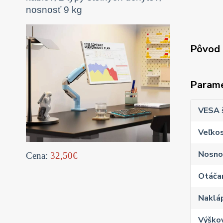
nosnosť 9 kg
Pôvod 
Param
VESA 
Veľkos
Nosno
Cena:
32,50€
Otáčan
Naklá
Výško