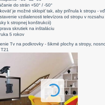
čanie do strán +50° / -50°
koväť je možné sklopiť tak, aby priľnula k stropu -
stavenie vzdialenosti televízora od stropu v rozsahu
ky k stropnej konštrukcii)
rava skrutiek na inštaláciu
ruka 5 rokov