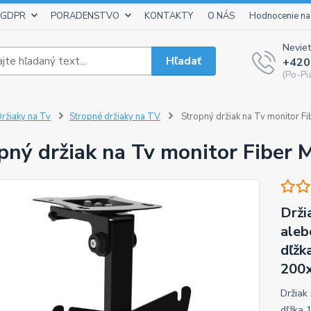
 GDPR
PORADENSTVO
KONTAKTY
O NÁS
Hodnocenie na
Neviet
Hľadať
+420
(Po-Pi
ržiaky na Tv
Stropné držiaky na TV
Stropný držiak na Tv monitor F
pný držiak na Tv monitor Fiber
Drži
aleb
dľžk
200x
Držiak 
dľžka 