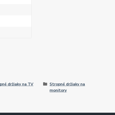
pné držiaky na TV
Stropné držiaky na
monitory