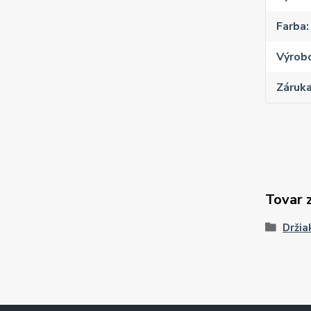
Farba
Výrob
Záruk
Tovar 
Držia