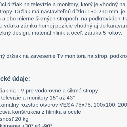
úci držiak na televízie a monitory, ktorý je vhodný 
tropy. Držiak má nastaviteľnú dľžku 150-290 mm, je 
 alebo mierne šikmých stropoch, na podkrovkách Tv o
je vďaka zámku hornej pozície vhodný aj do karavano
ekný design, materiál hliník a oceľ, záruka 5 rokov.
ické údaje:
žiak na TV pre vodorovné a šikmé stropy
televízie a monitory 15" až 43"
ximálny rozstup otvorov VESA 75x75, 100x100, 20
tivá konštrukcia z hliníka a ocele
snosť 20 kg
klápanie +30° až -90°