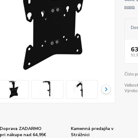
popis
Dos
63
51,
Číslo p
Veľkosť
Výrobc
Doprava ZADARMO
Kamenná predajňa v
pri nákupe nad 64,95€
Strážnici