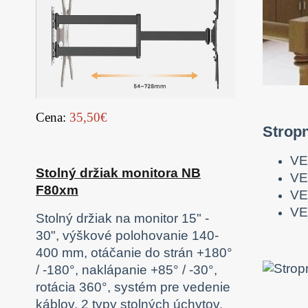
Cena:
35,50€
Strop
VE
Stolný držiak monitora NB
VE
F80xm
VE
VE
Stolný držiak na monitor 15" -
30", výškové polohovanie 140-
400 mm, otáčanie do strán +180°
/ -180°, naklápanie +85° / -30°,
rotácia 360°, systém pre vedenie
káblov, 2 typy stolných úchytov,