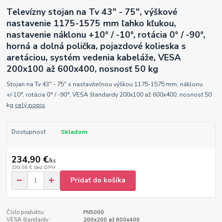
Televízny stojan na Tv 43" - 75", výškové
nastavenie 1175-1575 mm ľahko kľukou,
nastavenie náklonu +10° / -10°, rotácia 0° / -90°,
horná a dolná polička, pojazdové kolieska s
aretáciou, systém vedenia kabeláže, VESA
200x100 až 600x400, nosnosť 50 kg
Stojan na Tv 43" - 75" s nastaviteľnou výškou 1175-1575 mm, náklonu
+/-10°, rotácia 0° / -90°, VESA štandardy 200x100 až 600x400, nosnosť 50
kg
celý popis
Dostupnosť
Skladom
234,90 €
/
ks
190,98 €
bez DPH
Pridať do košíka
Číslo produktu:
FN5000
VESA štandardy:
200x200 až 600x400