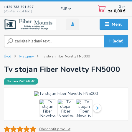
0
ks
+420 733 701 897
EUR
za
0,00 €
(Po-Pia, 7-14 hod.)
Menu
Hľadať
Úvod
Tv stojany
Tv stojan Fiber Novelty FN5000
Tv stojan Fiber Novelty FN5000
Doprava ZADARMO
Ohodnotiť produkt