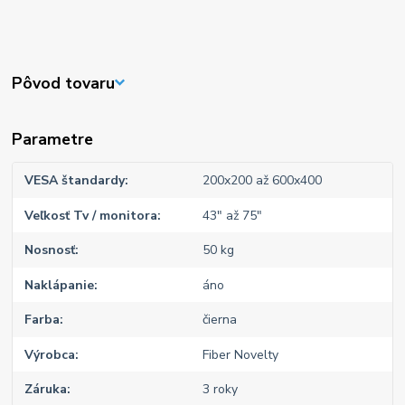
Pôvod tovaru
Parametre
VESA štandardy
200x200 až 600x400
Veľkosť Tv / monitora
43" až 75"
Nosnosť
50 kg
Naklápanie
áno
Farba
čierna
Výrobca
Fiber Novelty
Záruka
3 roky