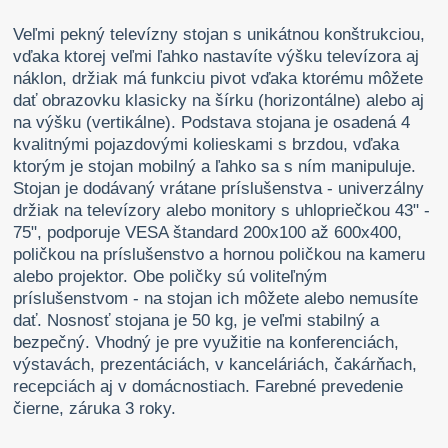
Veľmi pekný televízny stojan s unikátnou konštrukciou,
vďaka ktorej veľmi ľahko nastavíte výšku televízora aj
náklon, držiak má funkciu pivot vďaka ktorému môžete
dať obrazovku klasicky na šírku (horizontálne) alebo aj
na výšku (vertikálne). Podstava stojana je osadená 4
kvalitnými pojazdovými kolieskami s brzdou, vďaka
ktorým je stojan mobilný a ľahko sa s ním manipuluje.
Stojan je dodávaný vrátane príslušenstva - univerzálny
držiak na televízory alebo monitory s uhlopriečkou 43" -
75", podporuje VESA štandard 200x100 až 600x400,
poličkou na príslušenstvo a hornou poličkou na kameru
alebo projektor. Obe poličky sú voliteľným
príslušenstvom - na stojan ich môžete alebo nemusíte
dať. Nosnosť stojana je 50 kg, je veľmi stabilný a
bezpečný. Vhodný je pre využitie na konferenciách,
výstavách, prezentáciách, v kanceláriách, čakárňach,
recepciách aj v domácnostiach. Farebné prevedenie
čierne, záruka 3 roky.