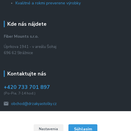
Kvalitné a rokmi preverene výrobky
Kde nás nájdete
Fiber Mounts s.r.o.
Úprkova 1941 - v areálu Šohaj
696 62 Strážnice
Kontaktujte nás
+420 733 701 897
(Po-Pia, 7-14 hod.)
obchod@drzakyastolky.cz
Súhlasím
Nastavenia