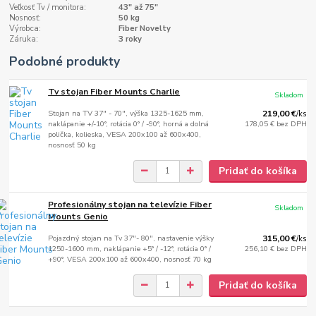
Veľkosť Tv / monitora:
43" až 75"
Nosnosť:
50 kg
Výrobca:
Fiber Novelty
Záruka:
3 roky
Podobné produkty
Tv stojan Fiber Mounts Charlie
Skladom
Stojan na TV 37" - 70", výška 1325-1625 mm,
219,00 €
/
ks
naklápanie +/-10°, rotácia 0° / -90°, horná a dolná
178,05 €
bez DPH
polička, kolieska, VESA 200x100 až 600x400,
nosnosť 50 kg
Pridať do košíka
Profesionálny stojan na televízie Fiber
Skladom
Mounts Genio
Pojazdný stojan na Tv 37"- 80", nastavenie výšky
315,00 €
/
ks
1250-1600 mm, naklápanie +5° / -12°, rotácia 0° /
256,10 €
bez DPH
+90°, VESA 200x100 až 600x400, nosnosť 70 kg
Pridať do košíka