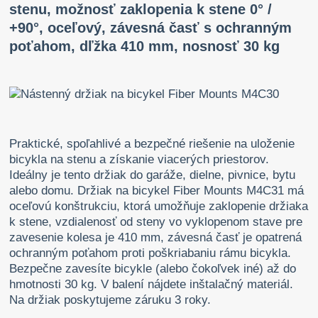
stenu, možnosť zaklopenia k stene 0° /
+90°, oceľový, závesná časť s ochranným
poťahom, dľžka 410 mm, nosnosť 30 kg
Praktické, spoľahlivé a bezpečné riešenie na uloženie
bicykla na stenu a získanie viacerých priestorov.
Ideálny je tento držiak do garáže, dielne, pivnice, bytu
alebo domu. Držiak na bicykel Fiber Mounts M4C31 má
oceľovú konštrukciu, ktorá umožňuje zaklopenie držiaka
k stene, vzdialenosť od steny vo vyklopenom stave pre
zavesenie kolesa je 410 mm, závesná časť je opatrená
ochranným poťahom proti poškriabaniu rámu bicykla.
Bezpečne zavesíte bicykle (alebo čokoľvek iné) až do
hmotnosti 30 kg. V balení nájdete inštalačný materiál.
Na držiak poskytujeme záruku 3 roky.