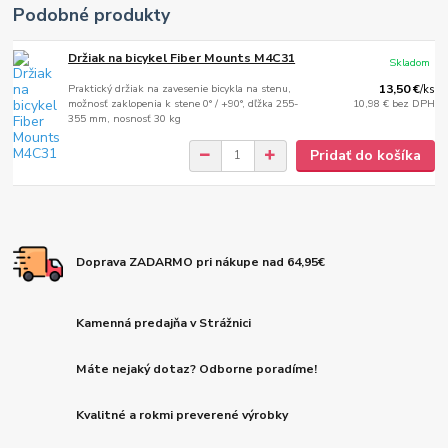
Podobné produkty
Držiak na bicykel Fiber Mounts M4C31
Skladom
Praktický držiak na zavesenie bicykla na stenu,
13,50 €
/
ks
možnosť zaklopenia k stene 0° / +90°, dľžka 255-
10,98 €
bez DPH
355 mm, nosnosť 30 kg
Pridať do košíka
Doprava ZADARMO pri nákupe nad 64,95€
Kamenná predajňa v Strážnici
Máte nejaký dotaz? Odborne poradíme!
Kvalitné a rokmi preverené výrobky