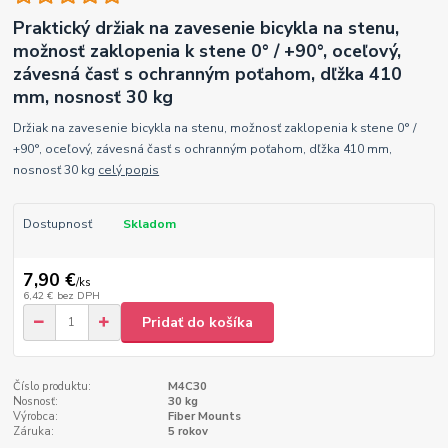
Praktický držiak na zavesenie bicykla na stenu,
možnosť zaklopenia k stene 0° / +90°, oceľový,
závesná časť s ochranným poťahom, dľžka 410
mm, nosnosť 30 kg
Držiak na zavesenie bicykla na stenu, možnosť zaklopenia k stene 0° /
+90°, oceľový, závesná časť s ochranným poťahom, dľžka 410 mm,
nosnosť 30 kg
celý popis
Dostupnosť
Skladom
7,90 €
/
ks
6,42 €
bez DPH
Pridať do košíka
Číslo produktu:
M4C30
Nosnosť:
30 kg
Výrobca:
Fiber Mounts
Záruka:
5 rokov