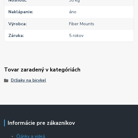
Nosnosť
30 kg
Naklápanie
áno
Výrobca
Fiber Mounts
Záruka
5 rokov
Tovar zaradený v kategóriách
Držiaky na bicykel
Informácie pre zákazníkov
Články a videá