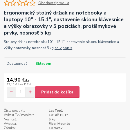
Ohodnotiť produkt
Ergonomický stolný držiak na notebooky a
laptopy 10" - 15,1", nastavenie sklonu klávesnice
a výšky obrazovky v 5 pozíciách, protišmykové
prvky, nosnosť 5 kg
Stolový držiak notebooku 10" - 15,1", nastavenie sklonu klávesnice a
výšky obrazovky, nosnosť 5 kg
celý popis
Dostupnosť
Skladom
14,90 €
/
ks
12,11 €
bez DPH
Pridať do košíka
Číslo produktu:
LapTop1
Veľkosť Tv / monitora:
10" až 15,1"
Nosnosť:
5 kg
Výrobca:
Fiber Mounts
Záruka:
10 rokov