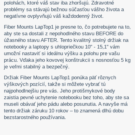
polohách, ktoré váš stav iba zhoršujú. Zdravotné
problémy sa stávajú bežnou súčasťou vášho života a
negatívne ovplyvňujú váš každodenný život.
Fiber Mounts LapTop1 je presne to, čo potrebujete na to,
aby ste sa dostali z nepohodlného stavu BEFORE do
úžasného stavu AFTER. Tento kvalitný stolný držiak na
notebooky a laptopy s uhlopriečkou 10" - 15,1" vám
umožní nastaviť si ideálnu výšku a polohu pre vašu
prácu. Vďaka jeho kovovej konštrukcii s nosnosťou 5 kg
je veľmi stabilný a bezpečný.
Držiak Fiber Mounts LapTop1 ponúka päť rôznych
výškových pozícií, takže si môžete vybrať tú
najpohodlnejšiu pre vás. Jeho protišmykové body
zaistia pevné uchytenie notebooku bez toho, aby ste sa
museli obávať jeho pádu alebo posunutia. A navyše má
tento držiak záruku 10 rokov – to znamená dlhú dobu
bezstarostného používania.