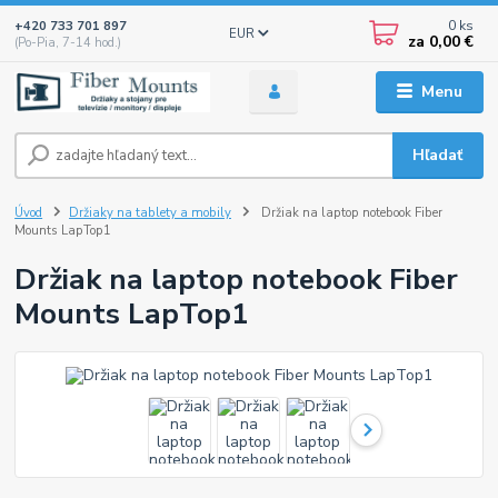
0
ks
+420 733 701 897
EUR
za
0,00 €
(Po-Pia, 7-14 hod.)
Menu
Hľadať
Úvod
Držiaky na tablety a mobily
Držiak na laptop notebook Fiber
Mounts LapTop1
Držiak na laptop notebook Fiber
Mounts LapTop1