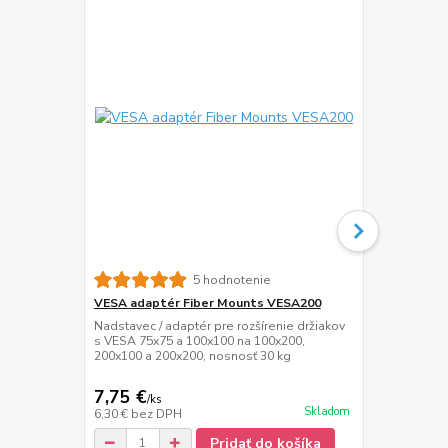
5 hodnotenie
VESA adaptér Fiber Mounts VESA200
Prodlužovací
Novelty US
Nadstavec / adaptér pre rozšírenie držiakov
s VESA 75x75 a 100x100 na 100x200,
Kvalitný pre
200x100 a 200x200, nosnosť 30 kg
dľžka 1,6 m
7,75 €
6,10 €
/
ks
/
ks
Skladom
6,30 €
bez DPH
4,96 €
bez D
Pridať do košíka