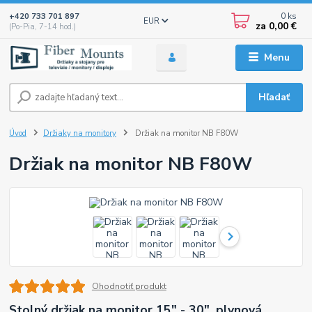
0
ks
+420 733 701 897
EUR
za
0,00 €
(Po-Pia, 7-14 hod.)
Menu
Hľadať
Úvod
Držiaky na monitory
Držiak na monitor NB F80W
Držiak na monitor NB F80W
Ohodnotiť produkt
Stolný držiak na monitor 15" - 30", plynová