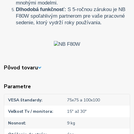
mnohými modelmi.
Dlhodobá funkčnosť:
S 5-ročnou zárukou je NB
F80W spoľahlivým partnerom pre vaše pracovné
sedenie, ktorý vydrží roky používania.
Pôvod tovaru
Parametre
VESA štandardy
75x75 a 100x100
Veľkosť Tv / monitora
15" až 30"
Nosnosť
9 kg