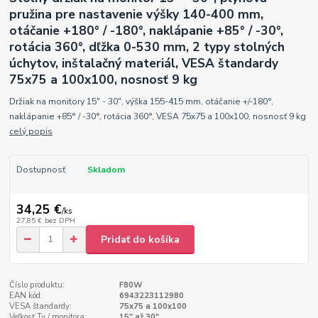
pružina pre nastavenie výšky 140-400 mm,
otáčanie +180° / -180°, naklápanie +85° / -30°,
rotácia 360°, dľžka 0-530 mm, 2 typy stolných
úchytov, inštalačný materiál, VESA štandardy
75x75 a 100x100, nosnosť 9 kg
Držiak na monitory 15" - 30", výška 155-415 mm, otáčanie +/-180°,
naklápanie +85° / -30°, rotácia 360°, VESA 75x75 a 100x100, nosnosť 9 kg
celý popis
Dostupnosť
Skladom
34,25 €
/
ks
27,85 €
bez DPH
Pridať do košíka
Číslo produktu:
F80W
EAN kód:
6943223112980
VESA štandardy:
75x75 a 100x100
Veľkosť Tv / monitora:
15" až 30"