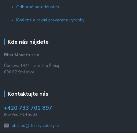
Odborné poradenstvo
Kvalitné a rokmi preverene výrobky
Kde nás nájdete
Fiber Mounts s.r.o.
Úprkova 1941 - v areálu Šohaj
696 62 Strážnice
Kontaktujte nás
+420 733 701 897
(Po-Pia, 7-14 hod.)
obchod@drzakyastolky.cz