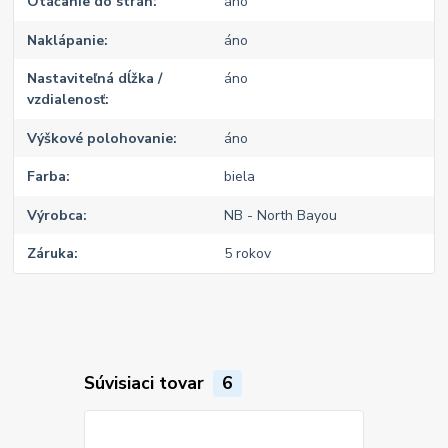
Otáčanie do strán
áno
Naklápanie
áno
Nastaviteľná dĺžka /
áno
vzdialenosť
Výškové polohovanie
áno
Farba
biela
Výrobca
NB - North Bayou
Záruka
5 rokov
Súvisiaci tovar
6