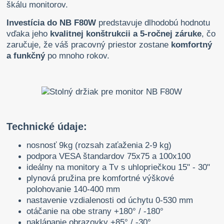
škálu monitorov.
Investícia do NB F80W
predstavuje dlhodobú hodnotu
vďaka jeho
kvalitnej konštrukcii a 5-ročnej záruke
, čo
zaručuje, že váš pracovný priestor zostane
komfortný
a funkčný
po mnoho rokov.
Technické údaje:
nosnosť 9kg (rozsah zaťaženia 2-9 kg)
podpora VESA štandardov 75x75 a 100x100
ideálny na monitory a Tv s uhlopriečkou 15" - 30"
plynová pružina pre komfortné výškové
polohovanie 140-400 mm
nastavenie vzdialenosti od úchytu 0-530 mm
otáčanie na obe strany +180° / -180°
naklápanie obrazovky +85° / -30°