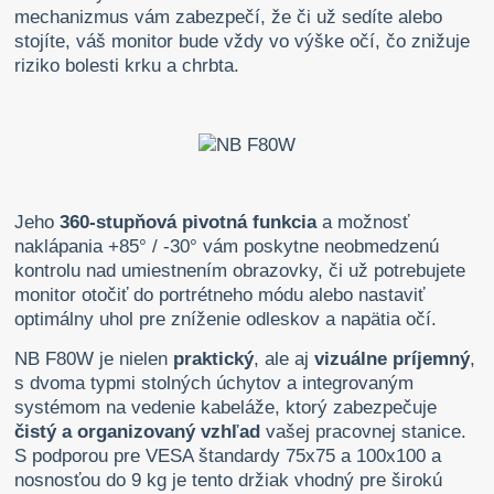
mechanizmus vám zabezpečí, že či už sedíte alebo
stojíte, váš monitor bude vždy vo výške očí, čo znižuje
riziko bolesti krku a chrbta.
Jeho
360-stupňová pivotná funkcia
a možnosť
naklápania +85° / -30° vám poskytne neobmedzenú
kontrolu nad umiestnením obrazovky, či už potrebujete
monitor otočiť do portrétneho módu alebo nastaviť
optimálny uhol pre zníženie odleskov a napätia očí.
NB F80W je nielen
praktický
, ale aj
vizuálne príjemný
,
s dvoma typmi stolných úchytov a integrovaným
systémom na vedenie kabeláže, ktorý zabezpečuje
čistý a organizovaný vzhľad
vašej pracovnej stanice.
S podporou pre VESA štandardy 75x75 a 100x100 a
nosnosťou do 9 kg je tento držiak vhodný pre širokú