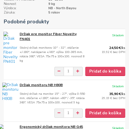
Nosnosť:
9 kg
Výrobca:
NB - North Bayou
Záruka:
5 rokov
Podobné produkty
Držiak pre monitor Fiber Novelty
Skladom
FN401
Stolný držiak monitorov 10" - 32", otáčanie
24,50 €
/
ks
+/-180°, naklápanie +/-80°, výška 100-385 mm,
19,92 €
bez DPH
rotácia 360°, VESA 75x75 a 100x100, nosnosť 8
kg
Pridať do košíka
Držiak monitoru NB H80B
Skladom
Stolný držiak na monitor 15" - 27", výška 0-550
35,90 €
/
ks
mm, otáčanie +/-180°, náklon +80° / -35°, rotácia
29,19 €
bez DPH
360°, VESA 75x75 a 100x100, nosnosť 9 kg
Pridať do košíka
Ergonomický držiak monitora NB G45
Skladom