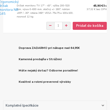
Držiak monitoru TV 17" - 43", výška 200-520
45,90 €
/
ks
mm, výsuv 0-630 mm, otočný +/- 180°, náklon
37,32 €
bez DPH
+85° / -30°, rotácia 360°, VESA 75x75 a 100x100,
nosnosť 12 kg
Pridať do košíka
Doprava ZADARMO pri nákupe nad 64,95€
Kamenná predajňa v Strážnici
Máte nejaký dotaz? Odborne poradíme!
Kvalitné a rokmi preverené výrobky
Kompletné špecifikácie