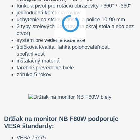
funkcia pivot pre rotáciu obrazovky +360° / -360°
jednoduchá korekcia roviny
uchytenie na stolové dosky a police 10-90 mm
2 typy stolových úchytov (na okraj stola alebo cez
otvor)
systém pre vedenie kabeláže
špičková kvalita, ľahká polohovateľnosť,
spoľahlivosť
inštalačný materiál
farebné prevedenie biele
záruka 5 rokov
Držiak na monitor NB F80W podporuje
VESA štandardy:
VESA 75x75