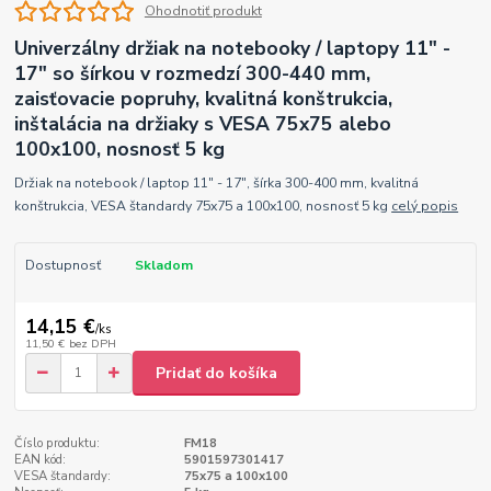
Ohodnotiť produkt
Univerzálny držiak na notebooky / laptopy 11" -
17" so šírkou v rozmedzí 300-440 mm,
zaisťovacie popruhy, kvalitná konštrukcia,
inštalácia na držiaky s VESA 75x75 alebo
100x100, nosnosť 5 kg
Držiak na notebook / laptop 11" - 17", šírka 300-400 mm, kvalitná
konštrukcia, VESA štandardy 75x75 a 100x100, nosnosť 5 kg
celý popis
Dostupnosť
Skladom
14,15 €
/
ks
11,50 €
bez DPH
Pridať do košíka
Číslo produktu:
FM18
EAN kód:
5901597301417
VESA štandardy:
75x75 a 100x100