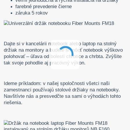
veľmi jednoduchá a rýchla inštalácia na držiaky
farebné prevedenie čierne
záruka 5 rokov
Dajte si v kancelárii notebook alebo laptop na stolný
držiak na monitory a budete si môcť notebook výškovo
polohovať – úľava od bolesti chrbtice a chrbta. Zvýšite
tak svoje pohodlie aj pracovný výkon.
Ideme príkladom: v našej spoločnosti všetci naši
zamestnanci používajú stolové držiaky na notebooky.
Navštívte nás a presvedčte sa sami o výhodách tohto
riešenia.