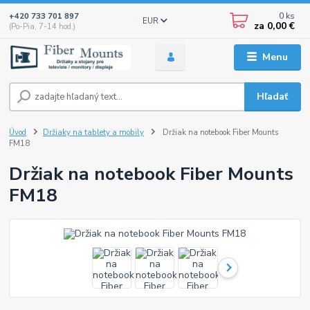
0
ks
+420 733 701 897
EUR
za
0,00 €
(Po-Pia, 7-14 hod.)
Menu
Hľadať
Úvod
Držiaky na tablety a mobily
Držiak na notebook Fiber Mounts
FM18
Držiak na notebook Fiber Mounts
FM18