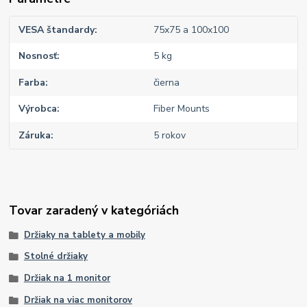
VESA štandardy
75x75 a 100x100
Nosnosť
5 kg
Farba
čierna
Výrobca
Fiber Mounts
Záruka
5 rokov
Tovar zaradený v kategóriách
Držiaky na tablety a mobily
Stolné držiaky
Držiak na 1 monitor
Držiak na viac monitorov