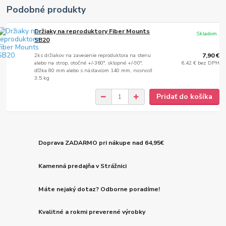
Podobné produkty
Držiaky na reproduktory Fiber Mounts
Skladom
SB20
2ks držiakov na zavesenie reproduktora na stenu
7,90 €
alebo na strop, otočné +/-360°, sklopné +/-90°,
6,42 €
bez DPH
dľžka 80 mm alebo s nástavcom 140 mm, nosnosť
3,5 kg
Pridať do košíka
Doprava ZADARMO pri nákupe nad 64,95€
Kamenná predajňa v Strážnici
Máte nejaký dotaz? Odborne poradíme!
Kvalitné a rokmi preverené výrobky