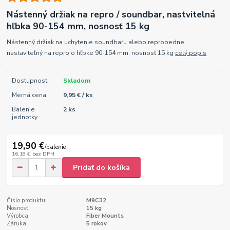
Nástenný držiak na repro / soundbar, nastvitelná
hľbka 90-154 mm, nosnosť 15 kg
Nástenný držiak na uchytenie soundbaru alebo reprobedne,
nastaviteľný na repro o hľbke 90-154 mm, nosnosť 15 kg
celý popis
Dostupnosť
Skladom
Merná cena
9,95 € / ks
Balenie
2 ks
jednotky
19,90 €
/
balenie
16,18 €
bez DPH
Pridať do košíka
Číslo produktu:
M9C32
Nosnosť:
15 kg
Výrobca:
Fiber Mounts
Záruka:
5 rokov