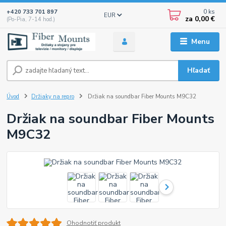
0
ks
+420 733 701 897
EUR
za
0,00 €
(Po-Pia, 7-14 hod.)
Menu
Hľadať
Úvod
Držiaky na repro
Držiak na soundbar Fiber Mounts M9C32
Držiak na soundbar Fiber Mounts
M9C32
Ohodnotiť produkt