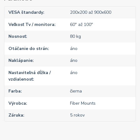
VESA štandardy
200x200 až 900x600
Veľkosť Tv / monitora
60" až 100"
Nosnosť
80 kg
Otáčanie do strán
áno
Naklápanie
áno
Nastaviteľná dĺžka /
áno
vzdialenosť
Farba
čierna
Výrobca
Fiber Mounts
Záruka
5 rokov