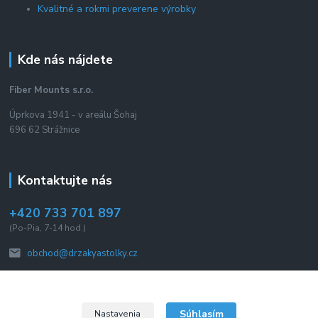
Kvalitné a rokmi preverene výrobky
Kde nás nájdete
Fiber Mounts s.r.o.
Úprkova 1941 - v areálu Šohaj
696 62 Strážnice
Kontaktujte nás
+420 733 701 897
(Po-Pia, 7-14 hod.)
obchod@drzakyastolky.cz
Súhlasím
Nastavenia