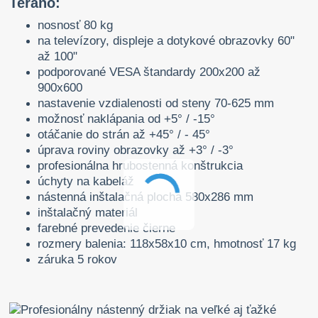
Terano:
nosnosť 80 kg
na televízory, displeje a dotykové obrazovky 60"
až 100"
podporované VESA štandardy 200x200 až
900x600
nastavenie vzdialenosti od steny 70-625 mm
možnosť naklápania od +5° / -15°
otáčanie do strán až +45° / - 45°
úprava roviny obrazovky až +3° / -3°
profesionálna hrubostenná konštrukcia
úchyty na kabeláž
nástenná inštalačná plocha 580x286 mm
inštalačný materiál
farebné prevedenie čierne
rozmery balenia: 118x58x10 cm, hmotnosť 17 kg
záruka 5 rokov