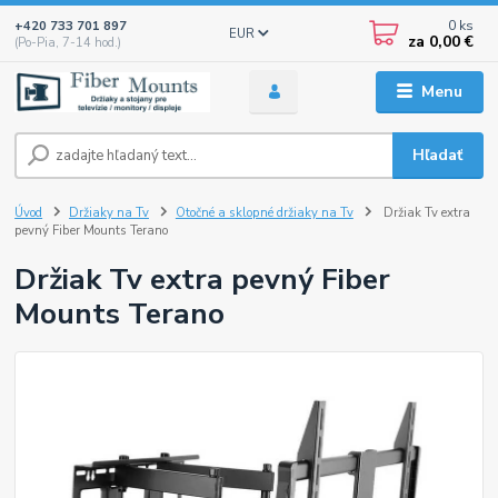
0
ks
+420 733 701 897
EUR
za
0,00 €
(Po-Pia, 7-14 hod.)
Menu
Hľadať
Úvod
Držiaky na Tv
Otočné a sklopné držiaky na Tv
Držiak Tv extra
pevný Fiber Mounts Terano
Držiak Tv extra pevný Fiber
Mounts Terano