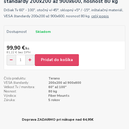
štandardy 200x200 až 900x600, nosnosť 80 kg
Držiak Tv 60" - 100", otočný +/-45°, sklopný +5° / -15°, inštalačný materiál,
VESA štandardy 200x200 až 900x600, nosnosť 80 kg.
celý popis
Dostupnosť
Skladom
99,90 €
/
ks
81,22 €
bez DPH
Pridať do košíka
Číslo produktu:
Terano
VESA štandardy:
200x200 až 900x600
Veľkosť Tv / monitora:
60" až 100"
Nosnosť:
80 kg
Výrobca:
Fiber Mounts
Záruka:
5 rokov
Doprava ZADARMO pri nákupe nad 64,95€