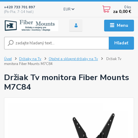
0
ks
+420 733 701 897
EUR
za
0,00 €
(Po-Pia, 7-14 hod.)
Menu
Hľadať
Úvod
Držiaky na Tv
Otočné a sklopné držiaky na Tv
Držiak Tv
monitora Fiber Mounts M7C84
Držiak Tv monitora Fiber Mounts
M7C84