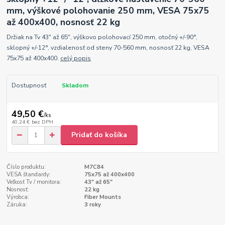
mm, výškové polohovanie 250 mm, VESA 75x75
až 400x400, nosnosť 22 kg
Držiak na Tv 43" až 65", výškovo polohovací 250 mm, otočný +/-90°,
sklopný +/-12°, vzdialenosť od steny 70-560 mm, nosnosť 22 kg, VESA
75x75 až 400x400.
celý popis
Dostupnosť
Skladom
49,50 €
/
ks
40,24 €
bez DPH
Pridať do košíka
Číslo produktu:
M7C84
VESA štandardy:
75x75 až 400x400
Veľkosť Tv / monitora:
43" až 65"
Nosnosť:
22 kg
Výrobca:
Fiber Mounts
Záruka:
3 roky