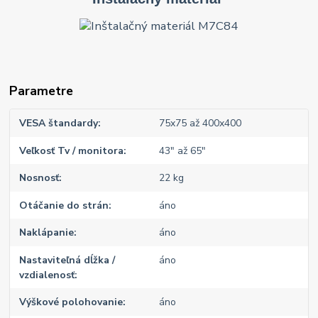
Parametre
VESA štandardy
75x75 až 400x400
Veľkosť Tv / monitora
43" až 65"
Nosnosť
22 kg
Otáčanie do strán
áno
Naklápanie
áno
Nastaviteľná dĺžka /
áno
vzdialenosť
Výškové polohovanie
áno