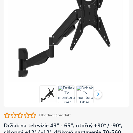
Ohodnotiť produkt
Držiak na televízie 43" - 65", otočný +90° / -90°,
sklopný +12° / -12°, dľžkové nastavenie 70-560