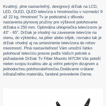
Kvalitný, plne nastaviteľný, designový držiak na LCD,
LED, OLED, QLED televízia s hmotnosťou v rozmedzí 9
až 22 kg. Hmotnosť Tv je podstatná z dôvodu
nastavenia plynovej pružiny pre výškové polohovanie
držiaka o 250 mm. Optimálna uhlopriečka televízorov je
43" - 65". Držiak je vhodný na zavesenie televízie na
stenu, do výklenku, na pilier alebo stĺpik, rovnako tak je
držiak vhodný aj na umiestnenie televízora do rohov
miestností. Plná nastaviteľnosť Vám umožní ľahko
polohovať televíziu presne podľa Vašich potrieb a
požiadaviek Držiak Tv Fiber Mounts M7C84 Vás poteší
nielen svojou kvalitou ale aj veľmi pekným dizajnom a
jednoduchou polohovateľnosťou.Dodávame vrátane
inštalačného materiálu, farebné prevedenie čierne.