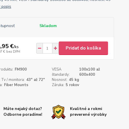
ý popis
tupnosť
Skladom
,95 €
/
ks
Pridať do košíka
97 €
bez DPH
roduktu:
FM900
VESA
100x100 až
štandardy:
600x400
 Tv / monitora:
43" až 72"
Nosnosť:
45 kg
a:
Fiber Mounts
Záruka:
5 rokov
Máte nejaký dotaz?
Kvalitné a rokmi
Odborne poradíme!
preverené výrobky