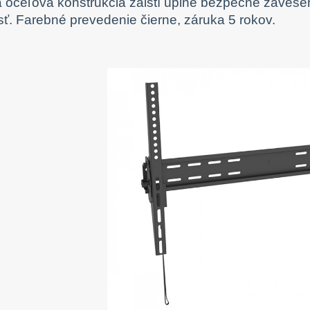
á oceľová konštrukcia zaistí úplne bezpečné zavesen
sť. Farebné prevedenie čierne, záruka 5 rokov.