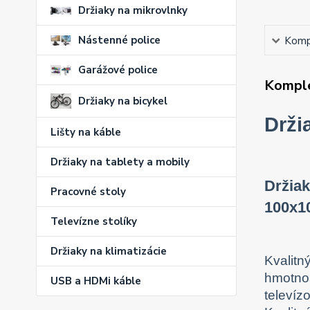
Držiaky na mikrovlnky
Nástenné police
Kompl
Garážové police
Komple
Držiaky na bicykel
Drži
Lišty na káble
Držiaky na tablety a mobily
Držiak
Pracovné stoly
100x10
Televízne stolíky
Držiaky na klimatizácie
Kvalitn
hmotnos
USB a HDMi káble
televíz