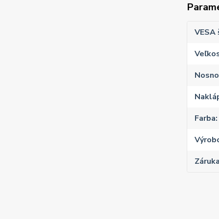
Param
VESA 
Veľkos
Nosno
Naklá
Farba
Výrob
Záruk