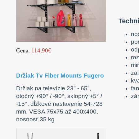
Techn
no
po
od
Cena:
114,90€
ro
mi
zai
Držiak Tv Fiber Mounts Fugero
kv
fa
Držiak na televízie 23" - 65",
zá
otočný +90° / -90°, sklopný +5° /
-15°, dĺžkové nastavenie 54-728
mm, VESA 75x75 až 400x400,
nosnosť 35 kg