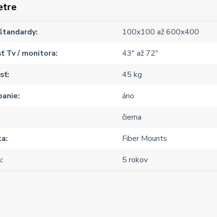
etre
štandardy
100x100 až 600x400
ť Tv / monitora
43" až 72"
sť
45 kg
panie
áno
čierna
ca
Fiber Mounts
a
5 rokov