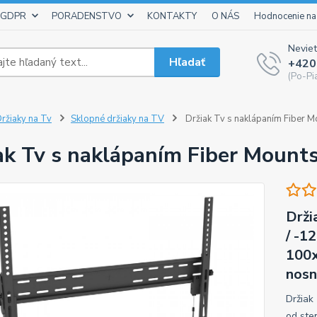
 GDPR
PORADENSTVO
KONTAKTY
O NÁS
Hodnocenie na
Neviet
Hľadať
+420
(Po-Pi
ržiaky na Tv
Sklopné držiaky na TV
Držiak Tv s naklápaním Fiber 
ak Tv s naklápaním Fiber Moun
Drži
/ -1
100x
nosn
Držiak
od ste