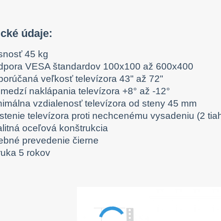
ické údaje:
snosť 45 kg
dpora VESA štandardov 100x100 až 600x400
porúčaná veľkosť televízora 43" až 72"
zmedzí naklápania televízora +8° až -12°
nimálna vzdialenosť televízora od steny 45 mm
stenie televízora proti nechcenému vysadeniu (2 tiah
alitná oceľová konštrukcia
rebné prevedenie čierne
ruka 5 rokov