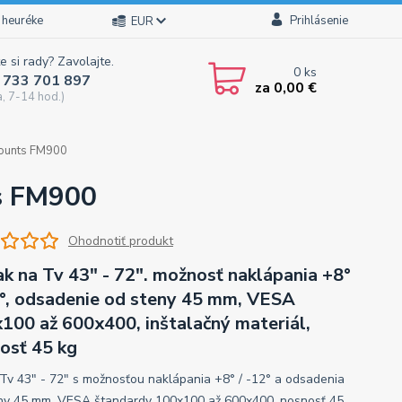
 heuréke
Prihlásenie
EUR
e si rady? Zavolajte.
0
ks
 733 701 897
za
0,00 €
a, 7-14 hod.)
Mounts FM900
ts FM900
Ohodnotiť produkt
ak na Tv 43" - 72". možnosť naklápania +8°
2°, odsadenie od steny 45 mm, VESA
100 až 600x400, inštalačný materiál,
osť 45 kg
 Tv 43" - 72" s možnosťou naklápania +8° / -12° a odsadenia
ny 45 mm, VESA štandardy 100x100 až 600x400, nosnosť 45