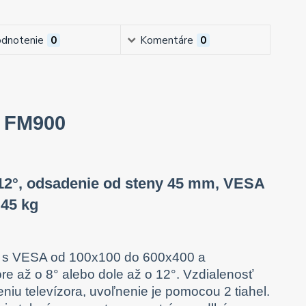
dnotenie
0
Komentáre
0
s FM900
 -12°, odsadenie od steny 45 mm, VESA
 45 kg
ov s VESA od 100x100 do 600x400 a
re až o 8° alebo dole až o 12°. Vzdialenosť
eniu televízora, uvoľnenie je pomocou 2 tiahel.