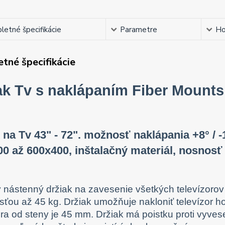
etné špecifikácie
Parametre
Ho
tné špecifikácie
ak Tv s naklápaním Fiber Mount
 na Tv 43" - 72". možnosť naklápania +8° /
0 až 600x400, inštalačný materiál, nosnosť
ý nástenný držiak na zavesenie všetkých televízor
ťou až 45 kg. Držiak umožňuje nakloniť televízor ho
ora od steny je 45 mm. Držiak má poistku proti vyves