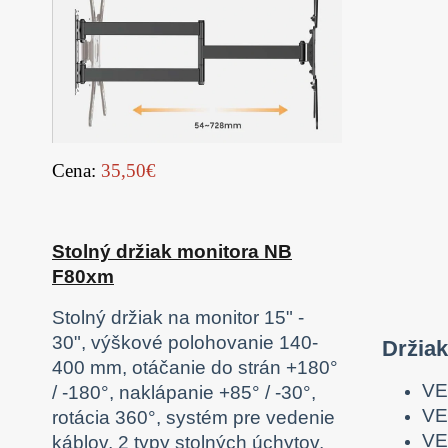
Cena:
35,50€
Stolný držiak monitora NB
F80xm
Stolný držiak na monitor 15" -
30", výškové polohovanie 140-
Držia
400 mm, otáčanie do strán +180°
VE
/ -180°, naklápanie +85° / -30°,
VE
rotácia 360°, systém pre vedenie
VE
káblov, 2 typy stolných úchytov,