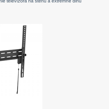
ie televízora na stenu a extrémne dlhú