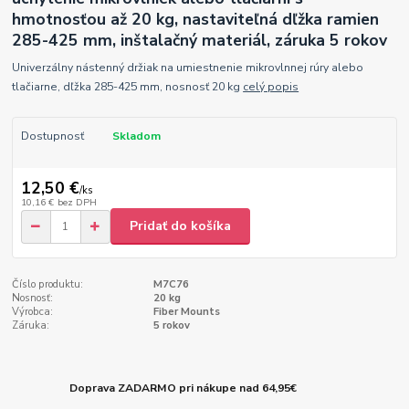
hmotnosťou až 20 kg, nastaviteľná dľžka ramien
285-425 mm, inštalačný materiál, záruka 5 rokov
Univerzálny nástenný držiak na umiestnenie mikrovlnnej rúry alebo
tlačiarne, dľžka 285-425 mm, nosnosť 20 kg
celý popis
Dostupnosť
Skladom
12,50 €
/
ks
10,16 €
bez DPH
Pridať do košíka
Číslo produktu:
M7C76
Nosnosť:
20 kg
Výrobca:
Fiber Mounts
Záruka:
5 rokov
Doprava ZADARMO pri nákupe nad 64,95€