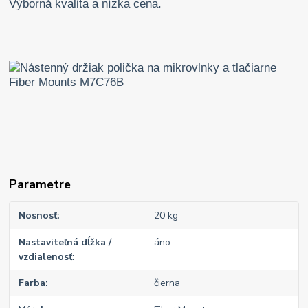
Výborná kvalita a nízka cena.
Parametre
Nosnosť
20 kg
Nastaviteľná dĺžka /
áno
vzdialenosť
Farba
čierna