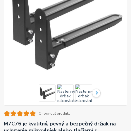
Ohodnotiť produkt
M7C76 je kvalitný, pevný a bezpečný držiak na
uchytenie mikrovlniek alebo tlačiarní s