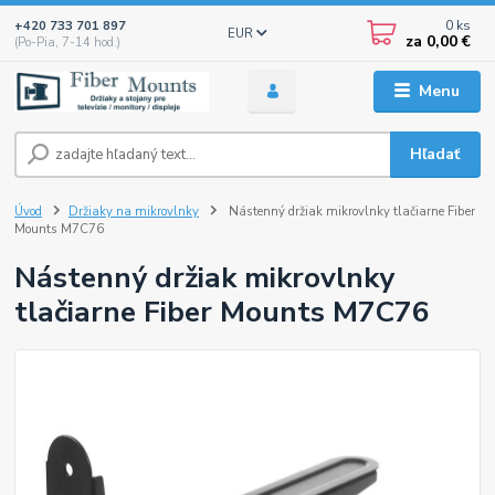
0
ks
+420 733 701 897
EUR
za
0,00 €
(Po-Pia, 7-14 hod.)
Menu
Hľadať
Úvod
Držiaky na mikrovlnky
Nástenný držiak mikrovlnky tlačiarne Fiber
Mounts M7C76
Nástenný držiak mikrovlnky
tlačiarne Fiber Mounts M7C76