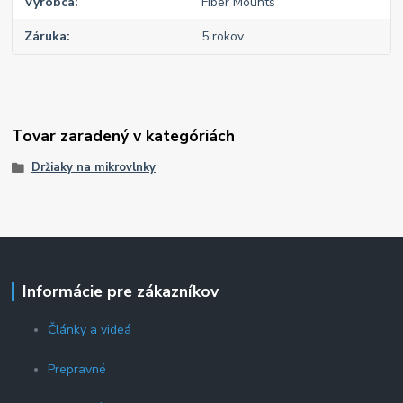
Výrobca
Fiber Mounts
Záruka
5 rokov
Tovar zaradený v kategóriách
Držiaky na mikrovlnky
Informácie pre zákazníkov
Články a videá
Prepravné