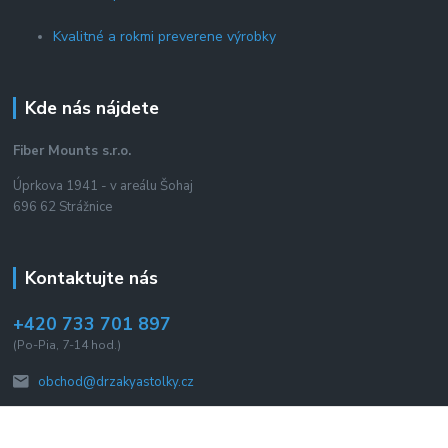
Kvalitné a rokmi preverene výrobky
Kde nás nájdete
Fiber Mounts s.r.o.
Úprkova 1941 - v areálu Šohaj
696 62 Strážnice
Kontaktujte nás
+420 733 701 897
(Po-Pia, 7-14 hod.)
obchod@drzakyastolky.cz