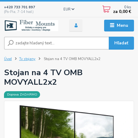
0
ks
+420 733 701 897
EUR
za
0,00 €
(Po-Pia, 7-14 hod.)
Menu
Hľadať
Úvod
Tv stojany
Stojan na 4 TV OMB MOVYALL2x2
Stojan na 4 TV OMB
MOVYALL2x2
Doprava ZADARMO