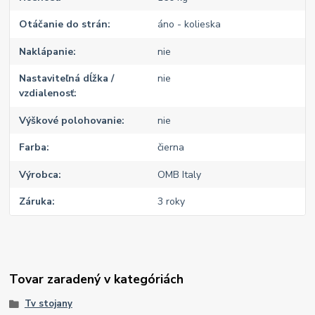
Otáčanie do strán
áno - kolieska
Naklápanie
nie
Nastaviteľná dĺžka /
nie
vzdialenosť
Výškové polohovanie
nie
Farba
čierna
Výrobca
OMB Italy
Záruka
3 roky
Tovar zaradený v kategóriách
Tv stojany