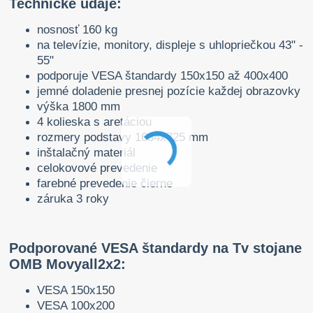
Technické údaje:
nosnosť 160 kg
na televízie, monitory, displeje s uhlopriečkou 43" -
55"
podporuje VESA štandardy 150x150 až 400x400
jemné doladenie presnej pozície každej obrazovky
výška 1800 mm
4 kolieska s aretáciou
rozmery podstavy 1634x725 mm
inštalačný materiál
celokovové prevedenie
farebné prevedenie čierne
záruka 3 roky
Podporované VESA štandardy na Tv stojane
OMB Movyall2x2:
VESA 150x150
VESA 100x200