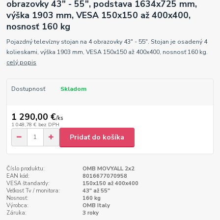
obrazovky 43" - 55", podstava 1634x725 mm,
výška 1903 mm, VESA 150x150 až 400x400,
nosnosť 160 kg
Pojazdný televízny stojan na 4 obrazovky 43" - 55". Stojan je osadený 4
kolieskami, výška 1903 mm, VESA 150x150 až 400x400, nosnosť 160 kg.
celý popis
Dostupnosť
Skladom
1 290,00 €
/
ks
1 048,78 €
bez DPH
Pridať do košíka
Číslo produktu:
OMB MOVYALL 2x2
EAN kód:
8016677070958
VESA štandardy:
150x150 až 400x400
Veľkosť Tv / monitora:
43" až 55"
Nosnosť:
160 kg
Výrobca:
OMB Italy
Záruka:
3 roky