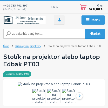
0
ks
+420 733 701 897
EUR
za
0,00 €
(Po-Pia, 7-14 hod.)
Menu
Hľadať
Úvod
Držiaky na projektory
Stolík na projektor alebo laptop Edbak PT03
Stolík na projektor alebo laptop
Edbak PT03
Doprava ZADARMO