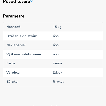
Pôvod tovaru
Parametre
Nosnosť
15 kg
Otáčanie do strán
áno
Naklápanie
áno
Výškové polohovanie
áno
Farba
čierna
Výrobca
Edbak
Záruka
5 rokov