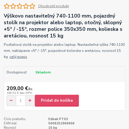
Ohodnotiť produkt
Výškovo nastaviteľný 740-1100 mm, pojazdný
stolík na projektor alebo laptop, otočný, sklopný
+5° / -15°, rozmer police 350x350 mm, kolieska s
aretáciou, nosnosť 15 kg
Podlahový stolík na projektor alebo laptop. Nastaviteľná výška 740-1100
mm, naklápanie +5° / -15°, pojazdové kolieska s aretáciou, nosnosť 15
kg.
celý popis
Dostupnosť
Skladom
209,00 €
/
ks
169,92 €
bez DPH
Pridať do košíka
Číslo produktu:
Edbak PT03
EAN kód:
5908252969906
Nosnosť:
15 kg