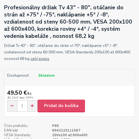
Profesionálny držiak Tv 43" - 80", otáčanie do
strán až +75° / -75°, naklápanie +5° / -8°,
vzdialenosť od steny 60-500 mm, VESA 200x100
až 600x400, korekcia roviny +4° / -4°, systém
vedenia kabeláže , nosnosť 68,2 kg
Držiak Tv 43" - 80", otáčanie do strán +/-75°, naklápanie +5° / -8°,
vzdialenosť od steny 60-500 mm, VESA štandardy 200x100 až 600x400,
nosnosť 68 kg
celý popis
Dostupnosť
Skladom
49,50 €
/
ks
40,24 €
bez DPH
Pridať do košíka
Číslo produktu:
P65
EAN kód:
6943223111587
VESA štandardy:
200x100 až 600x400