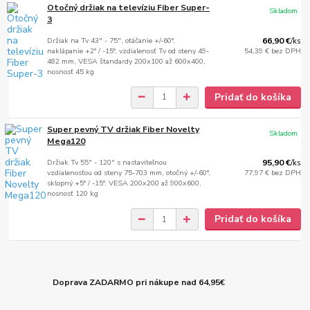
Otočný držiak na televíziu Fiber Super-
Skladom
3
Držiak na Tv 43" - 75", otáčanie +/-60°,
66,90 €
/
ks
naklápanie +2° / -15°, vzdialenosť Tv od steny 49-
54,39 €
bez DPH
482 mm, VESA štandardy 200x100 až 600x400,
nosnosť 45 kg
Pridať do košíka
Super pevný TV držiak Fiber Novelty
Skladom
Mega120
Držiak Tv 55" - 120" s nastaviteľnou
95,90 €
/
ks
vzdialenosťou od steny 75-703 mm, otočný +/-60°,
77,97 €
bez DPH
sklopný +5° / -15°, VESA 200x200 až 900x600,
nosnosť 120 kg
Pridať do košíka
Doprava ZADARMO pri nákupe nad 64,95€