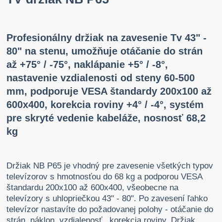
Profesionálny držiak na zavesenie Tv 43" -
80" na stenu, umožňuje otáčanie do strán
až +75° / -75°, naklápanie +5° / -8°,
nastavenie vzdialenosti od steny 60-500
mm, podporuje VESA štandardy 200x100 až
600x400, korekcia roviny +4° / -4°, systém
pre skryté vedenie kabeláže, nosnosť 68,2
kg
Držiak NB P65 je vhodný pre zavesenie všetkých typov
televízorov s hmotnosťou do 68 kg a podporou VESA
štandardu 200x100 až 600x400, všeobecne na
televízory s uhlopriečkou 43" - 80". Po zavesení ľahko
televízor nastavíte do požadovanej polohy - otáčanie do
strán, náklon, vzdialenosť , korekcia roviny. Držiak