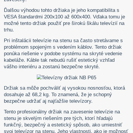
Ďalšou výhodou tohto držiaka je jeho kompatibilita s
VESA štandardmi 200x100 až 600x400. Vďaka tomu je
možné tento držiak použiť pre širokú škálu televízií na
trhu.
Pri inštalácii televízie na stenu sa často stretávame s
problémom spojeným s vedením káblov. Tento držiak
ponúka riešenie v podobe systému na skryté vedenie
kabeláže. Káble tak nebudú rušiť estetický vzhľad
vášho interiéru a zostanú bezpečne skryté.
Držiak sa môže pochváliť aj vysokou nosnosťou, ktorá
dosahuje až 68,2 kg. To znamená, že je schopný
bezpečne udržať aj najťažšie televízory.
Tento profesionálny držiak na zavesenie televízie na
stenu je skvelým riešením pre tých, ktorí hľadajú
funkčný, bezpečný a estetický spôsob, ako umiestniť
svoj televízor na stenu. Jeho vlastnosti, ako je možnosť