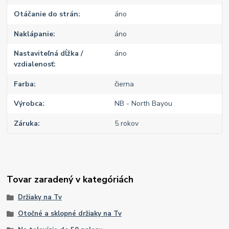
Otáčanie do strán
áno
Naklápanie
áno
Nastaviteľná dĺžka /
áno
vzdialenosť
Farba
čierna
Výrobca
NB - North Bayou
Záruka
5 rokov
Tovar zaradený v kategóriách
Držiaky na Tv
Otočné a sklopné držiaky na Tv