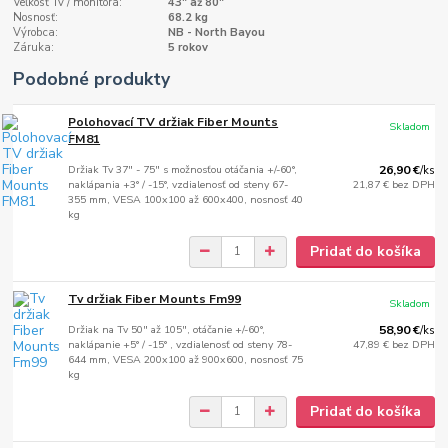
Veľkosť Tv / monitora:
43" až 80"
Nosnosť:
68.2 kg
Výrobca:
NB - North Bayou
Záruka:
5 rokov
Podobné produkty
Polohovací TV držiak Fiber Mounts
Skladom
FM81
Držiak Tv 37" - 75" s možnosťou otáčania +/-60°,
26,90 €
/
ks
naklápania +3° / -15°, vzdialenosť od steny 67-
21,87 €
bez DPH
355 mm, VESA 100x100 až 600x400, nosnosť 40
kg
Pridať do košíka
Tv držiak Fiber Mounts Fm99
Skladom
Držiak na Tv 50" až 105", otáčanie +/-60°,
58,90 €
/
ks
naklápanie +5° / -15° , vzdialenosť od steny 78-
47,89 €
bez DPH
644 mm, VESA 200x100 až 900x600, nosnosť 75
kg
Pridať do košíka