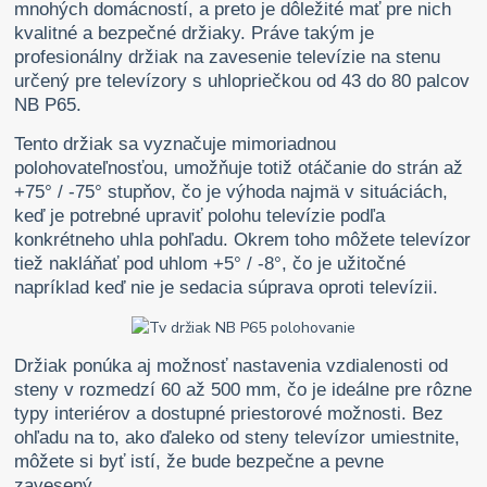
mnohých domácností, a preto je dôležité mať pre nich
kvalitné a bezpečné držiaky. Práve takým je
profesionálny držiak na zavesenie televízie na stenu
určený pre televízory s uhlopriečkou od 43 do 80 palcov
NB P65.
Tento držiak sa vyznačuje mimoriadnou
polohovateľnosťou, umožňuje totiž otáčanie do strán až
+75° / -75° stupňov, čo je výhoda najmä v situáciách,
keď je potrebné upraviť polohu televízie podľa
konkrétneho uhla pohľadu. Okrem toho môžete televízor
tiež nakláňať pod uhlom +5° / -8°, čo je užitočné
napríklad keď nie je sedacia súprava oproti televízii.
Držiak ponúka aj možnosť nastavenia vzdialenosti od
steny v rozmedzí 60 až 500 mm, čo je ideálne pre rôzne
typy interiérov a dostupné priestorové možnosti. Bez
ohľadu na to, ako ďaleko od steny televízor umiestnite,
môžete si byť istí, že bude bezpečne a pevne
zavesený.