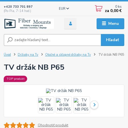
0
ks
+420 733 701 897
EUR
za
0,00 €
(Po-Pia, 7-14 hod.)
Menu
Hľadať
Úvod
Držiaky na Tv
Otočné a sklopné držiaky na Tv
TV držák NB P65
TV držák NB P65
TOP produkt
Ohodnotiť produkt