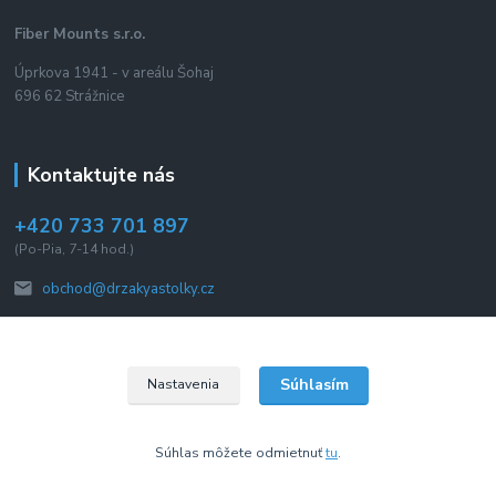
Fiber Mounts s.r.o.
Úprkova 1941 - v areálu Šohaj
696 62 Strážnice
Kontaktujte nás
+420 733 701 897
(Po-Pia, 7-14 hod.)
obchod@drzakyastolky.cz
Súhlasím
Nastavenia
2015 © Fiber Mounts s.r.o. Všetky práva vyhradené.
Súhlas môžete odmietnuť
tu
.
Vytvorené na
Eshop-rychlo.sk