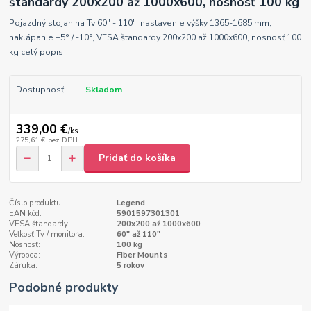
štandardy 200x200 až 1000x600, nosnosť 100 kg
Pojazdný stojan na Tv 60" - 110", nastavenie výšky 1365-1685 mm,
naklápanie +5° / -10°, VESA štandardy 200x200 až 1000x600, nosnosť 100
kg
celý popis
Dostupnosť
Skladom
339,00 €
/
ks
275,61 €
bez DPH
Pridať do košíka
Číslo produktu:
Legend
EAN kód:
5901597301301
VESA štandardy:
200x200 až 1000x600
Veľkosť Tv / monitora:
60" až 110"
Nosnosť:
100 kg
Výrobca:
Fiber Mounts
Záruka:
5 rokov
Podobné produkty