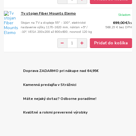
Tv stojan Fiber Mounts Elemo
Skladom
Stojan na TV a displeje 55" - 100", elektrické
699,00 €
/
ks
nastavenie výšky 1170-1620 mm, náklon +5° /
568,29 €
bez DPH
-10°, VESA 200x200 až 800x600, nosnosť 120 kg
Pridať do košíka
Doprava ZADARMO pri nákupe nad 64,95€
Kamenná predajňa v Strážnici
Máte nejaký dotaz? Odborne poradíme!
Kvalitné a rokmi preverené výrobky