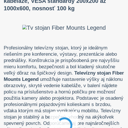
kabeláže, VESA štandardy 200x200 až
1000x600, nosnosť 100 kg
Profesionálny televízny stojan, ktorý je ideálnym
riešením pre konferencie, výstavy, prezentácie alebo
prednášky. Konštrukcia je prispôsobená pre najvyššiu
mieru komfortu, bezpečnosti a bol kladený skutočne
veľký dôraz na špičkový design.
Televízny stojan Fiber
Mounts Legend
umožňuje nastavenie výšky aj náklonu
obrazovky, skryté vedenie kabeláže, v balení nájdete
policu na príslušenstvo a hornú poličku pre možnosť
použitia kamery alebo projektora. Podstavec je osadený
profesionálnymi pojazdovými kolieskami s brzdou,
vďaka ktorým má stojan vynikajúcu mobilitu. Televízny
stojan je stabilný a bezpečný, vhodný na akýkoľvek
spevnený povrch. Odporúčame aj pre najnáročnejších