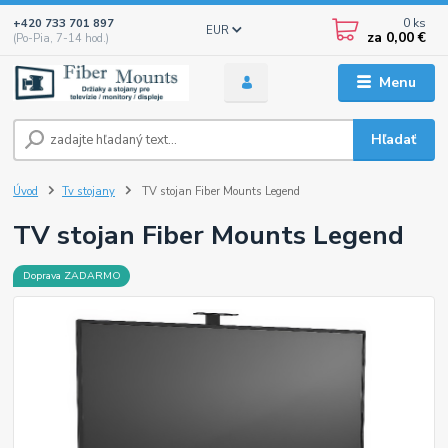
0
ks
+420 733 701 897
EUR
za
0,00 €
(Po-Pia, 7-14 hod.)
Menu
Hľadať
Úvod
Tv stojany
TV stojan Fiber Mounts Legend
TV stojan Fiber Mounts Legend
Doprava ZADARMO