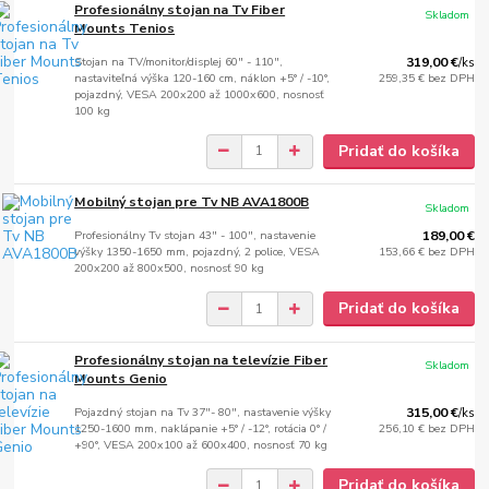
Profesionálny stojan na Tv Fiber
Skladom
Mounts Tenios
Stojan na TV/monitor/displej 60" - 110",
319,00 €
/
ks
nastaviteľná výška 120-160 cm, náklon +5° / -10°,
259,35 €
bez DPH
pojazdný, VESA 200x200 až 1000x600, nosnosť
100 kg
Pridať do košíka
Mobilný stojan pre Tv NB AVA1800B
Skladom
Profesionálny Tv stojan 43" - 100", nastavenie
189,00 €
výšky 1350-1650 mm, pojazdný, 2 police, VESA
153,66 €
bez DPH
200x200 až 800x500, nosnosť 90 kg
Pridať do košíka
Profesionálny stojan na televízie Fiber
Skladom
Mounts Genio
Pojazdný stojan na Tv 37"- 80", nastavenie výšky
315,00 €
/
ks
1250-1600 mm, naklápanie +5° / -12°, rotácia 0° /
256,10 €
bez DPH
+90°, VESA 200x100 až 600x400, nosnosť 70 kg
Pridať do košíka