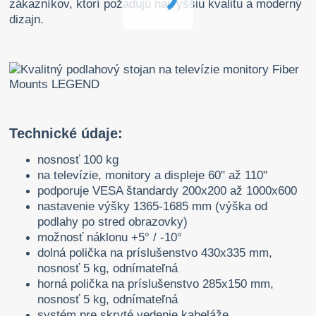
zákazníkov, ktorí požadujú najvyššiu kvalitu a moderný
dizajn.
Technické údaje:
nosnosť 100 kg
na televízie, monitory a displeje 60" až 110"
podporuje VESA štandardy 200x200 až 1000x600
nastavenie výšky 1365-1685 mm (výška od
podlahy po stred obrazovky)
možnosť náklonu +5° / -10°
dolná polička na príslušenstvo 430x335 mm,
nosnosť 5 kg, odnímateľná
horná polička na príslušenstvo 285x150 mm,
nosnosť 5 kg, odnímateľná
systém pre skryté vedenie kabeláže