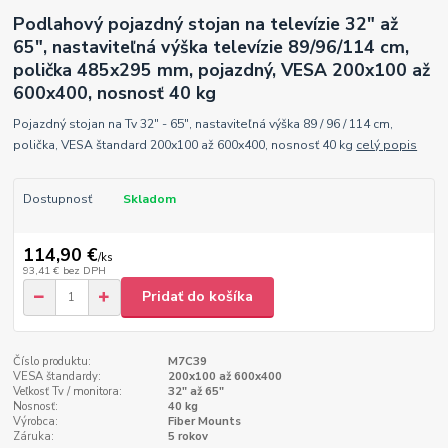
Podlahový pojazdný stojan na televízie 32" až
65", nastaviteľná výška televízie 89/96/114 cm,
polička 485x295 mm, pojazdný, VESA 200x100 až
600x400, nosnosť 40 kg
Pojazdný stojan na Tv 32" - 65", nastaviteľná výška 89 / 96 / 114 cm,
polička, VESA štandard 200x100 až 600x400, nosnosť 40 kg
celý popis
Dostupnosť
Skladom
114,90 €
/
ks
93,41 €
bez DPH
Pridať do košíka
Číslo produktu:
M7C39
VESA štandardy:
200x100 až 600x400
Veľkosť Tv / monitora:
32" až 65"
Nosnosť:
40 kg
Výrobca:
Fiber Mounts
Záruka:
5 rokov