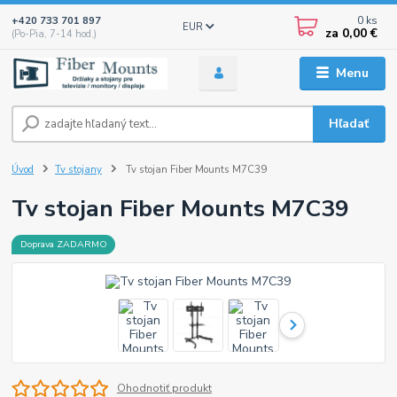
0
ks
+420 733 701 897
EUR
za
0,00 €
(Po-Pia, 7-14 hod.)
Menu
Hľadať
Úvod
Tv stojany
Tv stojan Fiber Mounts M7C39
Tv stojan Fiber Mounts M7C39
Doprava ZADARMO
Ohodnotiť produkt