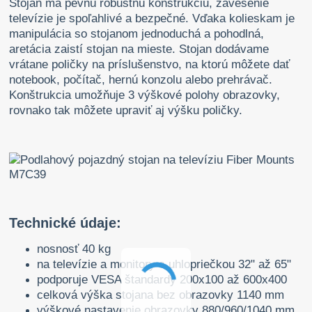
Stojan má pevnú robustnú konštrukciu, zavesenie
televízie je spoľahlivé a bezpečné. Vďaka kolieskam je
manipulácia so stojanom jednoduchá a pohodlná,
aretácia zaistí stojan na mieste. Stojan dodávame
vrátane poličky na príslušenstvo, na ktorú môžete dať
notebook, počítač, hernú konzolu alebo prehrávač.
Konštrukcia umožňuje 3 výškové polohy obrazovky,
rovnako tak môžete upraviť aj výšku poličky.
Technické údaje:
nosnosť 40 kg
na televízie a monitory s uhlopriečkou 32" až 65"
podporuje VESA štandardy 200x100 až 600x400
celková výška stojana bez obrazovky 1140 mm
výškové nastavenie obrazovky 880/960/1040 mm