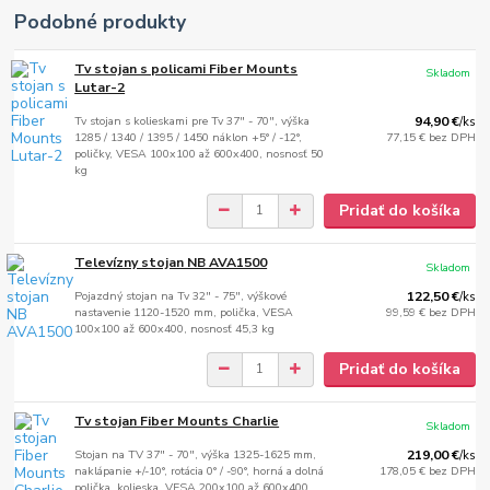
Podobné produkty
Tv stojan s policami Fiber Mounts
Skladom
Lutar-2
Tv stojan s kolieskami pre Tv 37" - 70", výška
94,90 €
/
ks
1285 / 1340 / 1395 / 1450 náklon +5° / -12°,
77,15 €
bez DPH
poličky, VESA 100x100 až 600x400, nosnosť 50
kg
Pridať do košíka
Televízny stojan NB AVA1500
Skladom
Pojazdný stojan na Tv 32" - 75", výškové
122,50 €
/
ks
nastavenie 1120-1520 mm, polička, VESA
99,59 €
bez DPH
100x100 až 600x400, nosnosť 45,3 kg
Pridať do košíka
Tv stojan Fiber Mounts Charlie
Skladom
Stojan na TV 37" - 70", výška 1325-1625 mm,
219,00 €
/
ks
naklápanie +/-10°, rotácia 0° / -90°, horná a dolná
178,05 €
bez DPH
polička, kolieska, VESA 200x100 až 600x400,