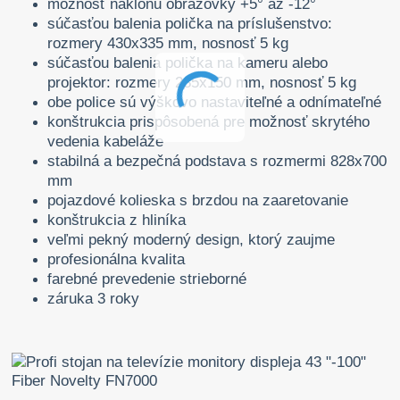
možnosť náklonu obrazovky +5° až -12°
súčasťou balenia polička na príslušenstvo:
rozmery 430x335 mm, nosnosť 5 kg
súčasťou balenia polička na kameru alebo
projektor: rozmery 285x150 mm, nosnosť 5 kg
obe police sú výškovo nastaviteľné a odnímateľné
konštrukcia prispôsobená pre možnosť skrytého
vedenia kabeláže
stabilná a bezpečná podstava s rozmermi 828x700
mm
pojazdové kolieska s brzdou na zaaretovanie
konštrukcia z hliníka
veľmi pekný moderný design, ktorý zaujme
profesionálna kvalita
farebné prevedenie strieborné
záruka 3 roky