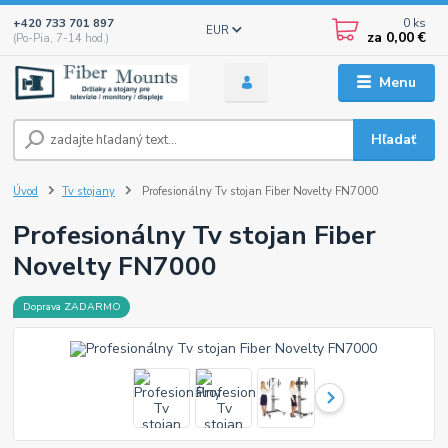
0
ks
+420 733 701 897
EUR
za
0,00 €
(Po-Pia, 7-14 hod.)
Menu
Hľadať
Úvod
Tv stojany
Profesionálny Tv stojan Fiber Novelty FN7000
Profesionálny Tv stojan Fiber
Novelty FN7000
Doprava ZADARMO