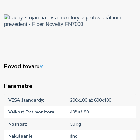
Pôvod tovaru
Parametre
VESA štandardy
200x100 až 600x400
Veľkosť Tv / monitora
43" až 80"
Nosnosť
50 kg
Naklápanie
áno