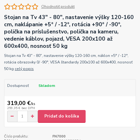
Ohodnotiť produkt
Stojan na Tv 43" - 80", nastavenie výšky 120-160
cm, naklápanie +5° / -12°, rotácia +90° / -90°,
polička na príslušenstvo, polička na kameru,
vedenie káblov, pojazd, VESA 200x100 až
600x400, nosnosť 50 kg
Stojan na Tv 43" - 80", nastavenie výšky 120-160 cm, náklon +5° / -12°,
rotácia obrazovky 0/ -90°, VESA štandardy 200x100 až 600x400, nosnosť
50 kg
celý popis
Dostupnosť
Skladom
319,00 €
/
ks
259,35 €
bez DPH
Pridať do košíka
Číslo produktu:
FN7000