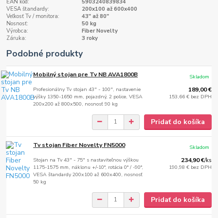
EAN kód:
5903240839834
VESA štandardy:
200x100 až 600x400
Veľkosť Tv / monitora:
43" až 80"
Nosnosť:
50 kg
Výrobca:
Fiber Novelty
Záruka:
3 roky
Podobné produkty
Mobilný stojan pre Tv NB AVA1800B
Skladom
Profesionálny Tv stojan 43" - 100", nastavenie
189,00 €
výšky 1350-1650 mm, pojazdný, 2 police, VESA
153,66 €
bez DPH
200x200 až 800x500, nosnosť 90 kg
Pridať do košíka
Tv stojan Fiber Novelty FN5000
Skladom
Stojan na Tv 43" - 75" s nastaviteľnou výškou
234,90 €
/
ks
1175-1575 mm, náklonu +/-10°, rotácia 0° / -90°,
190,98 €
bez DPH
VESA štandardy 200x100 až 600x400, nosnosť
50 kg
Pridať do košíka