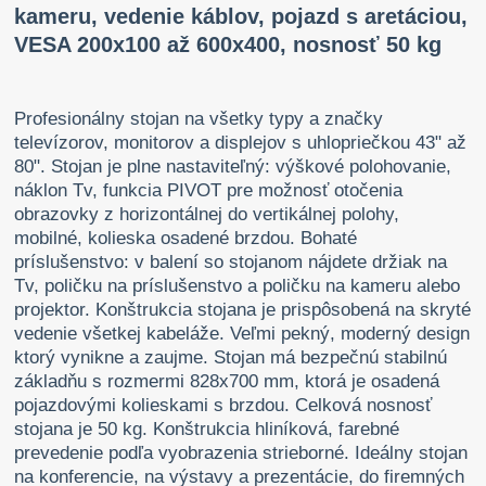
kameru, vedenie káblov, pojazd s aretáciou,
VESA 200x100 až 600x400, nosnosť 50 kg
Profesionálny stojan na všetky typy a značky
televízorov, monitorov a displejov s uhlopriečkou 43" až
80". Stojan je plne nastaviteľný: výškové polohovanie,
náklon Tv, funkcia PIVOT pre možnosť otočenia
obrazovky z horizontálnej do vertikálnej polohy,
mobilné, kolieska osadené brzdou. Bohaté
príslušenstvo: v balení so stojanom nájdete držiak na
Tv, poličku na príslušenstvo a poličku na kameru alebo
projektor. Konštrukcia stojana je prispôsobená na skryté
vedenie všetkej kabeláže. Veľmi pekný, moderný design
ktorý vynikne a zaujme. Stojan má bezpečnú stabilnú
základňu s rozmermi 828x700 mm, ktorá je osadená
pojazdovými kolieskami s brzdou. Celková nosnosť
stojana je 50 kg. Konštrukcia hliníková, farebné
prevedenie podľa vyobrazenia strieborné. Ideálny stojan
na konferencie, na výstavy a prezentácie, do firemných