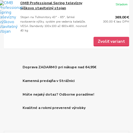
OMB Professional Spring televízny
Skladom
výškovo stavitelný stojan
Stojan na Tv/monitory 43" - 65", ľahké
369,00 €
nastavenie výšky, systém pre vedenia kabeláže,
300,00 €
bez DPH
VESA štandardy 100x100 až 600x400, nosnosť
40 kg
Zvoliť variant
Doprava ZADARMO pri nákupe nad 64,95€
Kamenná predajňa v Strážnici
Máte nejaký dotaz? Odborne poradíme!
Kvalitné a rokmi preverené výrobky