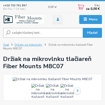
0
ks
+420 733 701 897
EUR
za
0,00 €
(Po-Pia, 7-14 hod.)
Menu
Hľadať
Úvod
Držiaky na mikrovlnky
Držiak na mikrovlnku tlačiareň Fiber
Mounts M8C07
Držiak na mikrovlnku tlačiareň
Fiber Mounts M8C07