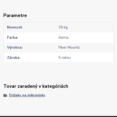
Parametre
Nosnosť
35 kg
Farba
čierna
Výrobca
Fiber Mounts
Záruka
5 rokov
Tovar zaradený v kategóriách
Držiaky na mikrovlnky