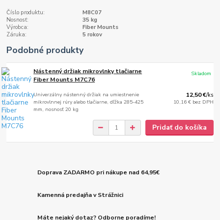
Číslo produktu:
M8C07
Nosnosť:
35 kg
Výrobca:
Fiber Mounts
Záruka:
5 rokov
Podobné produkty
Nástenný držiak mikrovlnky tlačiarne
Skladom
Fiber Mounts M7C76
Univerzálny nástenný držiak na umiestnenie
12,50 €
/
ks
mikrovlnnej rúry alebo tlačiarne, dľžka 285-425
10,16 €
bez DPH
mm, nosnosť 20 kg
Pridať do košíka
Doprava ZADARMO pri nákupe nad 64,95€
Kamenná predajňa v Strážnici
Máte nejaký dotaz? Odborne poradíme!