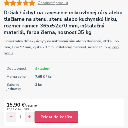
Ohodnotiť produkt
Držiak / úchyt na zavesenie mikrovlnnej rúry alebo
tlačiarne na stenu, stenu alebo kuchynskú linku,
rozmer ramien 365x52x70 mm, inštalačný
materiál, farba čierna, nosnosť 35 kg
Univerzálny držiak / úchyty na mikrovlnú rúru alebo tlačiareň, dľžka 365
mm, šírka 52 mm, výška 70 mm, inštalačný materiál, nosnosť 35 kg
celý
popis
Dostupnosť
Skladom
Merná cena
7,95 € / ks
Balenie
2 ks
jednotky
15,90 €
/
balenie
12,93 €
bez DPH
Pridať do košíka