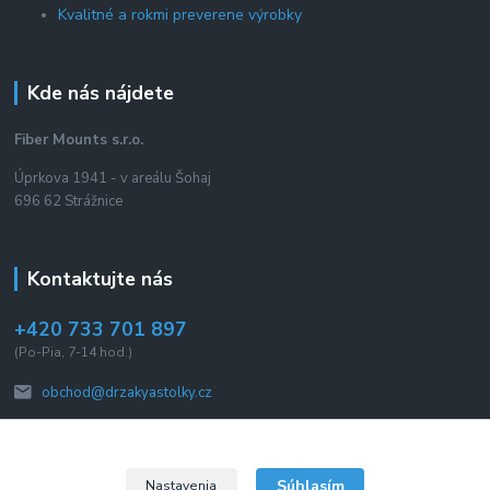
Kvalitné a rokmi preverene výrobky
Kde nás nájdete
Fiber Mounts s.r.o.
Úprkova 1941 - v areálu Šohaj
696 62 Strážnice
Kontaktujte nás
+420 733 701 897
(Po-Pia, 7-14 hod.)
obchod@drzakyastolky.cz
Súhlasím
Nastavenia