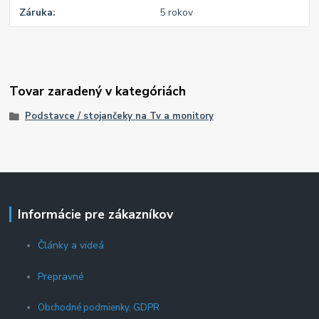
Záruka
5 rokov
Tovar zaradený v kategóriách
Podstavce / stojančeky na Tv a monitory
Informácie pre zákazníkov
Články a videá
Prepravné
Obchodné podmienky, GDPR