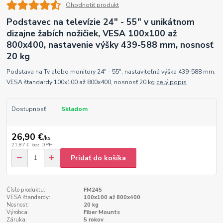
Ohodnotiť produkt
Podstavec na televízie 24" - 55" v unikátnom
dizajne žabích nožičiek, VESA 100x100 až
800x400, nastavenie výšky 439-588 mm, nosnosť
20 kg
Podstava na Tv alebo monitory 24" - 55", nastaviteľná výška 439-588 mm,
VESA štandardy 100x100 až 800x400, nosnosť 20 kg
celý popis
Dostupnosť
Skladom
26,90 €
/
ks
21,87 €
bez DPH
Pridať do košíka
Číslo produktu:
FM245
VESA štandardy:
100x100 až 800x400
Nosnosť:
20 kg
Výrobca:
Fiber Mounts
Záruka:
5 rokov