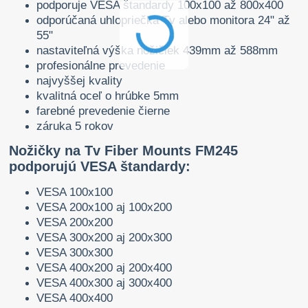
podporuje VESA štandardy 100x100 až 800x400
odporúčaná uhlopriečka Tv alebo monitora 24" až
55"
nastaviteľná výška nožičiek 439mm až 588mm
profesionálne prevedenie
najvyššej kvality
kvalitná oceľ o hrúbke 5mm
farebné prevedenie čierne
záruka 5 rokov
Nožičky na Tv Fiber Mounts FM245
podporujú VESA štandardy:
VESA 100x100
VESA 200x100 aj 100x200
VESA 200x200
VESA 300x200 aj 200x300
VESA 300x300
VESA 400x200 aj 200x400
VESA 400x300 aj 300x400
VESA 400x400