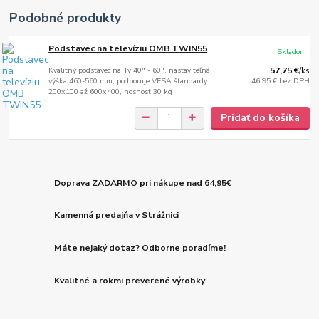
Podobné produkty
Podstavec na televíziu OMB TWIN55
Skladom
Kvalitný podstavec na Tv 40" - 60", nastaviteľná
57,75 €
/
ks
výška 460-560 mm, podporuje VESA štandardy
46,95 €
bez DPH
200x100 až 600x400, nosnosť 30 kg
Pridať do košíka
Doprava ZADARMO pri nákupe nad 64,95€
Kamenná predajňa v Strážnici
Máte nejaký dotaz? Odborne poradíme!
Kvalitné a rokmi preverené výrobky