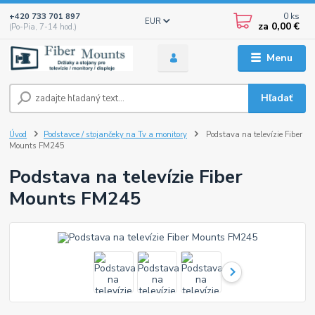
0
ks
+420 733 701 897
EUR
za
0,00 €
(Po-Pia, 7-14 hod.)
Menu
Hľadať
Úvod
Podstavce / stojančeky na Tv a monitory
Podstava na televízie Fiber
Mounts FM245
Podstava na televízie Fiber
Mounts FM245