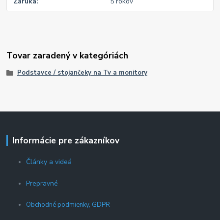
Záruka
5 rokov
Tovar zaradený v kategóriách
Podstavce / stojančeky na Tv a monitory
Informácie pre zákazníkov
Články a videá
Prepravné
Obchodné podmienky, GDPR