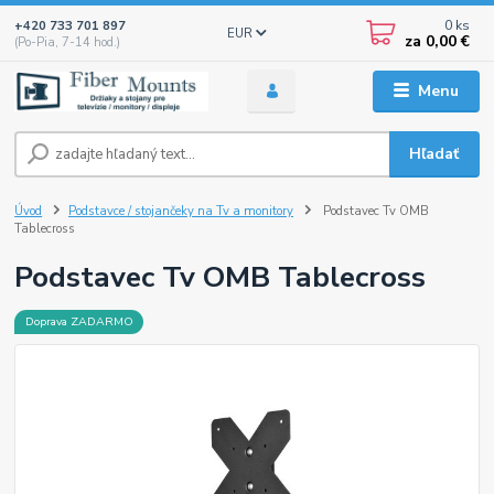
0
ks
+420 733 701 897
EUR
za
0,00 €
(Po-Pia, 7-14 hod.)
Menu
Hľadať
Úvod
Podstavce / stojančeky na Tv a monitory
Podstavec Tv OMB
Tablecross
Podstavec Tv OMB Tablecross
Doprava ZADARMO