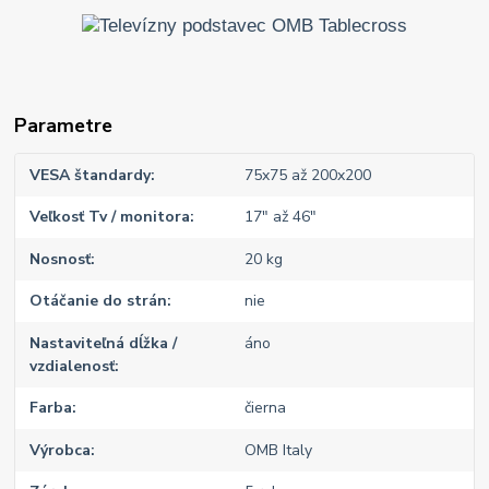
Parametre
VESA štandardy
75x75 až 200x200
Veľkosť Tv / monitora
17" až 46"
Nosnosť
20 kg
Otáčanie do strán
nie
Nastaviteľná dĺžka /
áno
vzdialenosť
Farba
čierna
Výrobca
OMB Italy