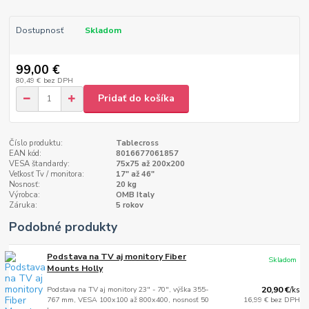
Dostupnosť
Skladom
99,00 €
80,49 €
bez DPH
Pridať do košíka
Číslo produktu:
Tablecross
EAN kód:
8016677061857
VESA štandardy:
75x75 až 200x200
Veľkosť Tv / monitora:
17" až 46"
Nosnosť:
20 kg
Výrobca:
OMB Italy
Záruka:
5 rokov
Podobné produkty
Podstava na TV aj monitory Fiber
Skladom
Mounts Holly
Podstava na TV aj monitory 23" - 70", výška 355-
20,90 €
/
ks
767 mm, VESA 100x100 až 800x400, nosnosť 50
16,99 €
bez DPH