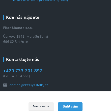
Kde nás nájdete
Fiber Mounts s.r.o.
Úprkova 1941 - v areálu Šohaj
696 62 Strážnice
Kontaktujte nás
+420 733 701 897
(Po-Pia, 7-14 hod.)
obchod@drzakyastolky.cz
Súhlasím
Nastavenia