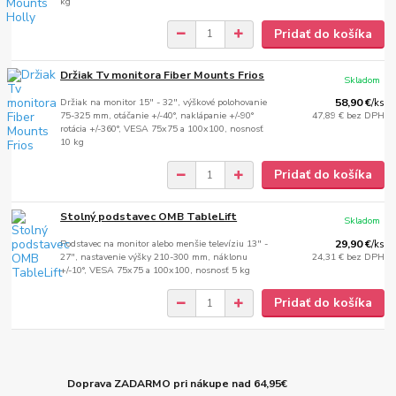
kg
Pridať do košíka
Držiak Tv monitora Fiber Mounts Frios
Skladom
Držiak na monitor 15" - 32", výškové polohovanie
58,90 €
/
ks
75-325 mm, otáčanie +/-40°, naklápanie +/-90°
47,89 €
bez DPH
rotácia +/-360°, VESA 75x75 a 100x100, nosnosť
10 kg
Pridať do košíka
Stolný podstavec OMB TableLift
Skladom
Podstavec na monitor alebo menšie televíziu 13" -
29,90 €
/
ks
27", nastavenie výšky 210-300 mm, náklonu
24,31 €
bez DPH
+/-10°, VESA 75x75 a 100x100, nosnosť 5 kg
Pridať do košíka
Doprava ZADARMO pri nákupe nad 64,95€