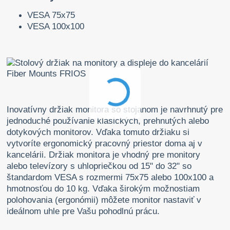
VESA 75x75
VESA 100x100
Inovatívny držiak monitora so stojanom je navrhnutý pre
jednoduché používanie klasických, prehnutých alebo
dotykových monitorov. Vďaka tomuto držiaku si
vytvoríte ergonomický pracovný priestor doma aj v
kancelárii. Držiak monitora je vhodný pre monitory
alebo televízory s uhlopriečkou od 15" do 32" so
štandardom VESA s rozmermi 75x75 alebo 100x100 a
hmotnosťou do 10 kg. Vďaka širokým možnostiam
polohovania (ergonómii) môžete monitor nastaviť v
ideálnom uhle pre Vašu pohodlnú prácu.