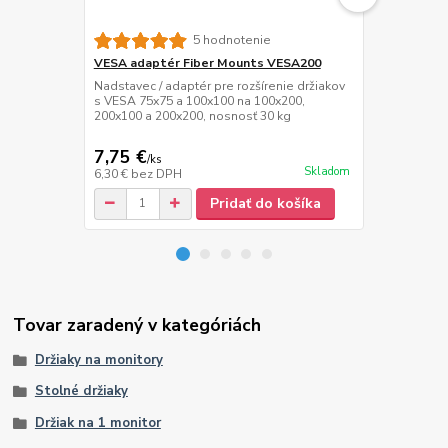
5 hodnotenie
VESA adaptér Fiber Mounts VESA200
Prodlužovací
Novelty US
Nadstavec / adaptér pre rozšírenie držiakov
s VESA 75x75 a 100x100 na 100x200,
Kvalitný pre
200x100 a 200x200, nosnosť 30 kg
dľžka 1,6 m
7,75 €
6,10 €
/
ks
/
ks
Skladom
6,30 €
bez DPH
4,96 €
bez D
Pridať do košíka
Tovar zaradený v kategóriách
Držiaky na monitory
Stolné držiaky
Držiak na 1 monitor