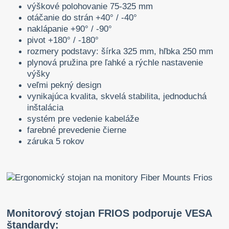
výškové polohovanie 75-325 mm
otáčanie do strán +40° / -40°
naklápanie +90° / -90°
pivot +180° / -180°
rozmery podstavy: šírka 325 mm, hľbka 250 mm
plynová pružina pre ľahké a rýchle nastavenie
výšky
veľmi pekný design
vynikajúca kvalita, skvelá stabilita, jednoduchá
inštalácia
systém pre vedenie kabeláže
farebné prevedenie čierne
záruka 5 rokov
Monitorový stojan FRIOS podporuje VESA
štandardy: