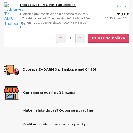
Podstavec Tv OMB Tablecross
Skladom
Profesionálny podstavec na monitory a televízory
99,00 €
17" - 46", nosnosť 20 kg, nastaviteľná výška 250-
80,49 €
bez DPH
450 mm, VESA 75x75 až 200x200, nosnosť 20
kg
Pridať do košíka
Doprava ZADARMO pri nákupe nad 64,95€
Kamenná predajňa v Strážnici
Máte nejaký dotaz? Odborne poradíme!
Kvalitné a rokmi preverené výrobky