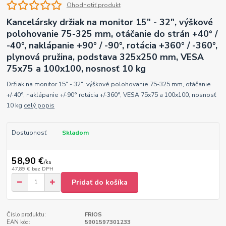
Ohodnotiť produkt
Kancelársky držiak na monitor 15" - 32", výškové
polohovanie 75-325 mm, otáčanie do strán +40° /
-40°, naklápanie +90° / -90°, rotácia +360° / -360°,
plynová pružina, podstava 325x250 mm, VESA
75x75 a 100x100, nosnosť 10 kg
Držiak na monitor 15" - 32", výškové polohovanie 75-325 mm, otáčanie
+/-40°, naklápanie +/-90° rotácia +/-360°, VESA 75x75 a 100x100, nosnosť
10 kg
celý popis
Dostupnosť
Skladom
58,90 €
/
ks
47,89 €
bez DPH
Pridať do košíka
Číslo produktu:
FRIOS
EAN kód:
5901597301233