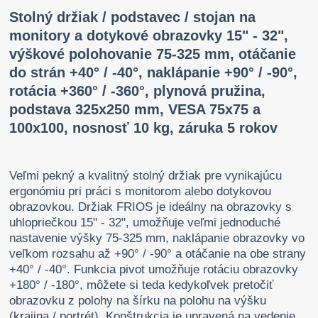
Stolný držiak / podstavec / stojan na
monitory a dotykové obrazovky 15" - 32",
výškové polohovanie 75-325 mm, otáčanie
do strán +40° / -40°, naklápanie +90° / -90°,
rotácia +360° / -360°, plynová pružina,
podstava 325x250 mm, VESA 75x75 a
100x100, nosnosť 10 kg, záruka 5 rokov
Veľmi pekný a kvalitný stolný držiak pre vynikajúcu
ergonómiu pri práci s monitorom alebo dotykovou
obrazovkou. Držiak FRIOS je ideálny na obrazovky s
uhlopriečkou 15" - 32", umožňuje veľmi jednoduché
nastavenie výšky 75-325 mm, naklápanie obrazovky vo
veľkom rozsahu až +90° / -90° a otáčanie na obe strany
+40° / -40°. Funkcia pivot umožňuje rotáciu obrazovky
+180° / -180°, môžete si teda kedykoľvek pretočiť
obrazovku z polohy na šírku na polohu na výšku
(krajina / portrét). Konštrukcia je upravená na vedenie