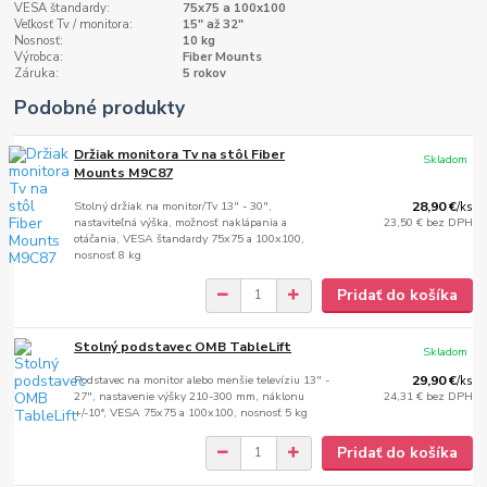
VESA štandardy:
75x75 a 100x100
Veľkosť Tv / monitora:
15" až 32"
Nosnosť:
10 kg
Výrobca:
Fiber Mounts
Záruka:
5 rokov
Podobné produkty
Držiak monitora Tv na stôl Fiber
Skladom
Mounts M9C87
Stolný držiak na monitor/Tv 13" - 30",
28,90 €
/
ks
nastaviteľná výška, možnosť naklápania a
23,50 €
bez DPH
otáčania, VESA štandardy 75x75 a 100x100,
nosnosť 8 kg
Pridať do košíka
Stolný podstavec OMB TableLift
Skladom
Podstavec na monitor alebo menšie televíziu 13" -
29,90 €
/
ks
27", nastavenie výšky 210-300 mm, náklonu
24,31 €
bez DPH
+/-10°, VESA 75x75 a 100x100, nosnosť 5 kg
Pridať do košíka