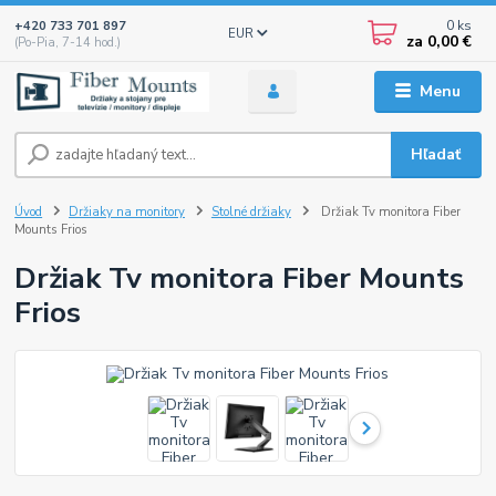
0
ks
+420 733 701 897
EUR
za
0,00 €
(Po-Pia, 7-14 hod.)
Menu
Hľadať
Úvod
Držiaky na monitory
Stolné držiaky
Držiak Tv monitora Fiber
Mounts Frios
Držiak Tv monitora Fiber Mounts
Frios