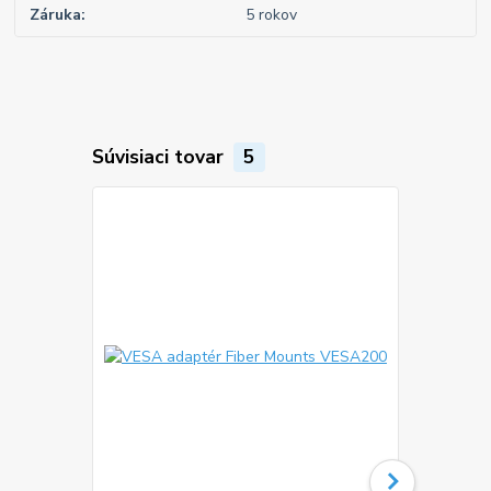
Záruka
5 rokov
Súvisiaci tovar
5