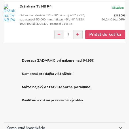
Držiak na Tv NB P4
Skladom
Držiak na televízie 32" - 60", otočný +90° / -90°,
24,90 €
vzdialenosť 55-500 mm, náklon +5° / -8°, VESA
20,24 €
bez DPH
100x100 až 400x400, nosnosť 31,8 kg
Pridať do košíka
Doprava ZADARMO pri nákupe nad 64,95€
Kamenná predajňa v Strážnici
Máte nejaký dotaz? Odborne poradíme!
Kvalitné a rokmi preverené výrobky
Kompletné špecifikácie