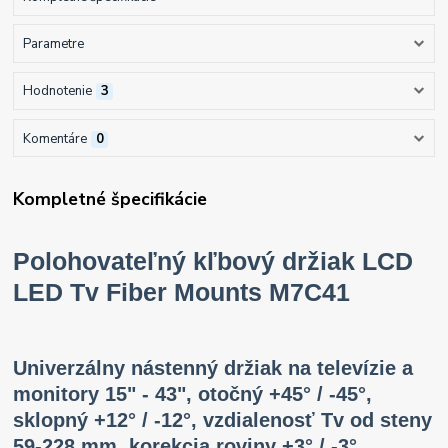
Parametre
Hodnotenie
3
Komentáre
0
Kompletné špecifikácie
Polohovateľný kľbový držiak LCD
LED Tv Fiber Mounts M7C41
Univerzálny nástenný držiak na televízie a
monitory 15" - 43", otočný +45° / -45°,
sklopný +12° / -12°, vzdialenosť Tv od steny
59-228 mm, korekcia roviny +3° / -3°,