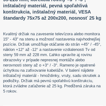
inštalačný materiál, pevná spoľahlivá
konštrukcia, inštalačný materiál, VESA
štandardy 75x75 až 200x200, nosnosť 25 kg
Kvalitný držiak na zavesenie televízora alebo monitora
15" - 43" na stenu a možnosť nastavenia najvhodnejšej
pozície. Držiak umožňuje otáčanie do strán +45° / -45°,
náklon +12° až -12° a nastavenie vzdialenosti Tv od
steny 59 mm až 228 mm. Ľahko upravíte aj rovinu
obrazovky v prípade nepresnej montáže alebo
nerovnosti steny až o +3° / -3°. Rameno je opatrené
úchytkou na zafixovanie kabeláže. V balení nájdete
inštalačný materiál - hmoždinky, vruty, sadu skrutiek a
podložky. Držiak má pevnú spoľahlivú konštrukciu,
ktorá zvládne zaťaženie až 25 kg. Predĺžená záruka na
5 rokov.