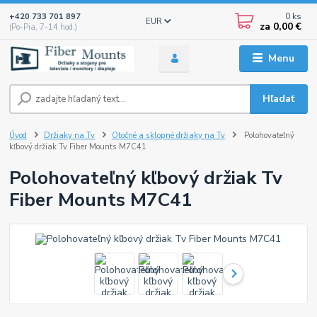
0
ks
+420 733 701 897
EUR
za
0,00 €
(Po-Pia, 7-14 hod.)
Menu
Hľadať
Úvod
Držiaky na Tv
Otočné a sklopné držiaky na Tv
Polohovateľný
kľbový držiak Tv Fiber Mounts M7C41
Polohovateľný kľbový držiak Tv
Fiber Mounts M7C41