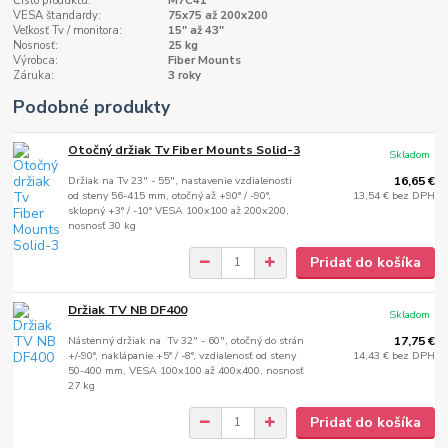
Číslo produktu:
M7C41
VESA štandardy:
75x75 až 200x200
Veľkosť Tv / monitora:
15" až 43"
Nosnosť:
25 kg
Výrobca:
Fiber Mounts
Záruka:
3 roky
Podobné produkty
Otočný držiak Tv Fiber Mounts Solid-3
Skladom
Držiak na Tv 23" - 55", nastavenie vzdialenosti
16,65 €
od steny 56-415 mm, otočný až +90° / -90°,
13,54 €
bez DPH
sklopný +3° / -10° VESA 100x100 až 200x200,
nosnosť 30 kg
Pridať do košíka
Držiak TV NB DF400
Skladom
Nástenný držiak na Tv 32" - 60", otočný do strán
17,75 €
+/-90°, naklápanie +5° / -8°, vzdialenosť od steny
14,43 €
bez DPH
50-400 mm, VESA 100x100 až 400x400, nosnosť
27 kg
Pridať do košíka