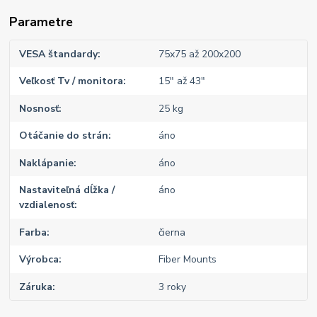
Parametre
VESA štandardy
75x75 až 200x200
Veľkosť Tv / monitora
15" až 43"
Nosnosť
25 kg
Otáčanie do strán
áno
Naklápanie
áno
Nastaviteľná dĺžka /
áno
vzdialenosť
Farba
čierna
Výrobca
Fiber Mounts
Záruka
3 roky