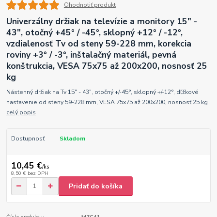
Ohodnotiť produkt
Univerzálny držiak na televízie a monitory 15" -
43", otočný +45° / -45°, sklopný +12° / -12°,
vzdialenosť Tv od steny 59-228 mm, korekcia
roviny +3° / -3°, inštalačný materiál, pevná
konštrukcia, VESA 75x75 až 200x200, nosnosť 25
kg
Nástenný držiak na Tv 15" - 43", otočný +/-45°, sklopný +/-12°, dľžkové
nastavenie od steny 59-228 mm, VESA 75x75 až 200x200, nosnosť 25 kg
celý popis
Dostupnosť
Skladom
10,45 €
/
ks
8,50 €
bez DPH
Pridať do košíka