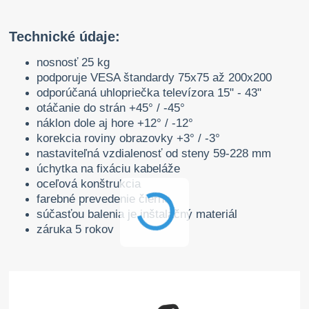
Technické údaje:
nosnosť 25 kg
podporuje VESA štandardy 75x75 až 200x200
odporúčaná uhlopriečka televízora 15" - 43"
otáčanie do strán +45° / -45°
náklon dole aj hore +12° / -12°
korekcia roviny obrazovky +3° / -3°
nastaviteľná vzdialenosť od steny 59-228 mm
úchytka na fixáciu kabeláže
oceľová konštrukcia
farebné prevedenie čierne
súčasťou balenia je inštalačný materiál
záruka 5 rokov