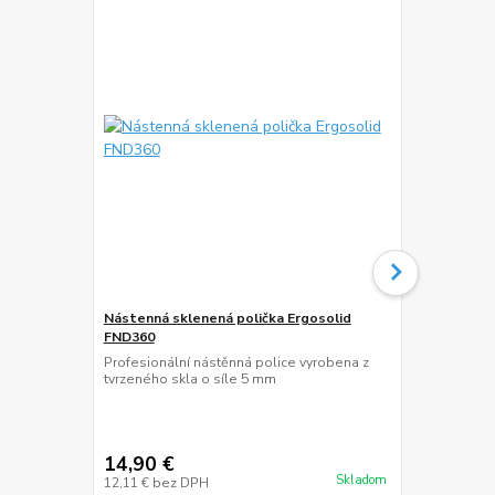
Nástenná sklenená polička Ergosolid
FND360
Lišta na ka
Profesionální nástěnná police vyrobena z
Hliníková ná
tvrzeného skla o síle 5 mm
kabeláže, dľ
20 mm
14,90 €
17,95 €
Skladom
12,11 €
bez DPH
14,59 €
bez 