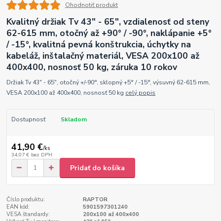
Ohodnotiť produkt
Kvalitný držiak Tv 43" - 65", vzdialenosť od steny
62-615 mm, otočný až +90° / -90°, naklápanie +5°
/ -15°, kvalitná pevná konštrukcia, úchytky na
kabeláž, inštalačný materiál, VESA 200x100 až
400x400, nosnosť 50 kg, záruka 10 rokov
Držiak Tv 43" - 65", otočný +/-90°, sklopný +5° / -15°, výsuvný 62-615 mm,
VESA 200x100 až 400x400, nosnosť 50 kg
celý popis
Dostupnosť
Skladom
41,90 €
/
ks
34,07 €
bez DPH
Pridať do košíka
Číslo produktu:
RAPTOR
EAN kód:
5901597301240
VESA štandardy:
200x100 až 400x400