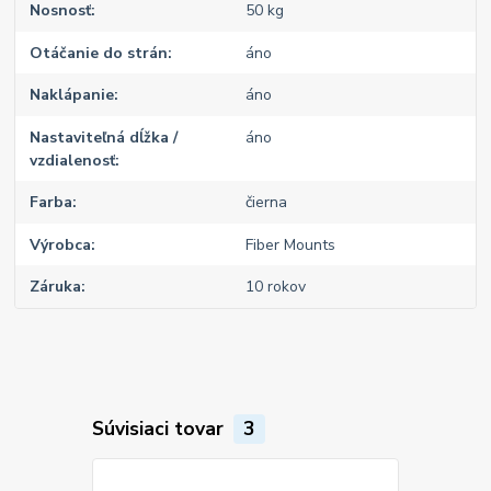
Nosnosť
50 kg
Otáčanie do strán
áno
Naklápanie
áno
Nastaviteľná dĺžka /
áno
vzdialenosť
Farba
čierna
Výrobca
Fiber Mounts
Záruka
10 rokov
Súvisiaci tovar
3