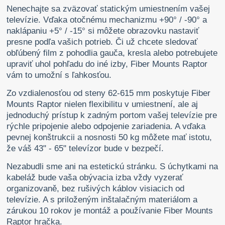
Nenechajte sa zväzovať statickým umiestnením vašej
televízie. Vďaka otočnému mechanizmu +90° / -90° a
naklápaniu +5° / -15° si môžete obrazovku nastaviť
presne podľa vašich potrieb. Či už chcete sledovať
obľúbený film z pohodlia gauča, kresla alebo potrebujete
upraviť uhol pohľadu do iné izby, Fiber Mounts Raptor
vám to umožní s ľahkosťou.
Zo vzdialenosťou od steny 62-615 mm poskytuje Fiber
Mounts Raptor nielen flexibilitu v umiestnení, ale aj
jednoduchý prístup k zadným portom vašej televízie pre
rýchle pripojenie alebo odpojenie zariadenia. A vďaka
pevnej konštrukcii a nosnosti 50 kg môžete mať istotu,
že váš 43" - 65" televízor bude v bezpečí.
Nezabudli sme ani na estetickú stránku. S úchytkami na
kabeláž bude vaša obývacia izba vždy vyzerať
organizovaně, bez rušivých káblov visiacich od
televízie. A s priloženým inštalačným materiálom a
zárukou 10 rokov je montáž a používanie Fiber Mounts
Raptor hračka.