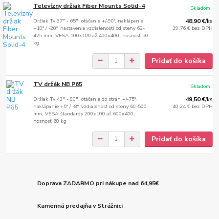
Televízny držiak Fiber Mounts Solid-4
Skladom
Držiak Tv 37" - 65", otáčanie +/-90°, naklápanie
48,90 €
/
ks
+10° / -20°, nastavenia vzdialenosti od steny 62-
39,76 €
bez DPH
475 mm, VESA 100x100 až 400x400, nosnosť 50
kg
Pridať do košíka
TV držák NB P65
Skladom
Držiak Tv 43" - 80", otáčanie do strán +/-75°,
49,50 €
/
ks
naklápanie +5° / -8°, vzdialenosť od steny 60-500
40,24 €
bez DPH
mm, VESA štandardy 200x100 až 600x400,
nosnosť 68 kg
Pridať do košíka
Doprava ZADARMO pri nákupe nad 64,95€
Kamenná predajňa v Strážnici