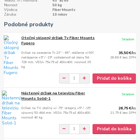
Veľkosť Tv / monitora:
43" až 65"
Nosnosť:
50 kg
Výrobca:
Fiber Mounts
Záruka:
10 rokov
Podobné produkty
Otočný sklopný držiak Tv Fiber Mounts
Skladom
Fugero
Držiak na zavesenie Tv 23" - 65", otáčenie +/-90°,
35,50 €
/
ks
naklápanie +5° / -15°, vzdialenosť od steny 54-
28,86 €
bez DPH
728 mm, VESA 75x75 až 400x400, nosnosť 35
kg
Pridať do košíka
Nástenný držiak na televíziu Fiber
Skladom
Mounts Solid-1
Držiak na TV, otočný +/- 75°, sklopný +5° / -15°,
26,75 €
/
ks
výsuvný 53-464 mm, VESA 75x75 až 400x400,
21,75 €
bez DPH
nosnosť 40 kg
Pridať do košíka